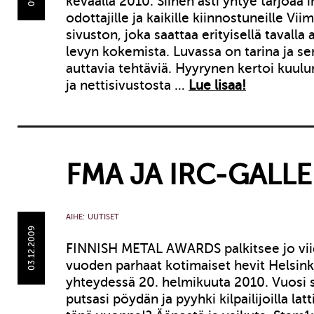
keväällä 2010. Siihen asti yhtye tarjoaa
odottajille ja kaikille kiinnostuneille Vii
sivuston, joka saattaa erityisellä tavalla
levyn kokemista. Luvassa on tarina ja s
auttavia tehtäviä. Hyyrynen kertoi kuulu
ja nettisivustosta …
Lue lisaa!
FMA JA IRC-GALLE
AIHE:
UUTISET
03.12.2009
FINNISH METAL AWARDS palkitsee jo vii
vuoden parhaat kotimaiset hevit Helsink
yhteydessä 20. helmikuuta 2010. Vuosi 
putsasi pöydän ja pyyhki kilpailijoilla lat