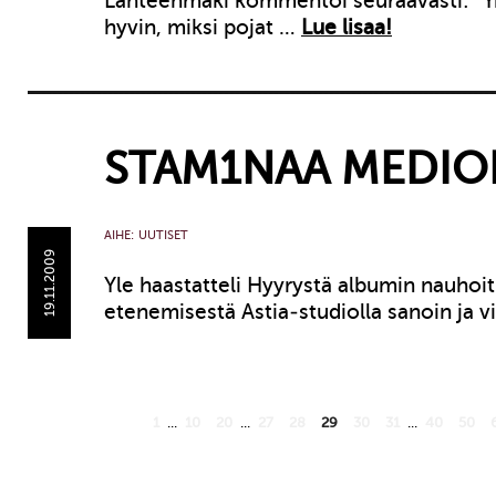
Lähteenmäki kommentoi seuraavasti: ”
hyvin, miksi pojat …
Lue lisaa!
STAM1NAA MEDIO
AIHE:
UUTISET
19.11.2009
Yle haastatteli Hyyrystä albumin nauhoi
etenemisestä Astia-studiolla sanoin ja v
1
...
10
20
...
27
28
29
30
31
...
40
50