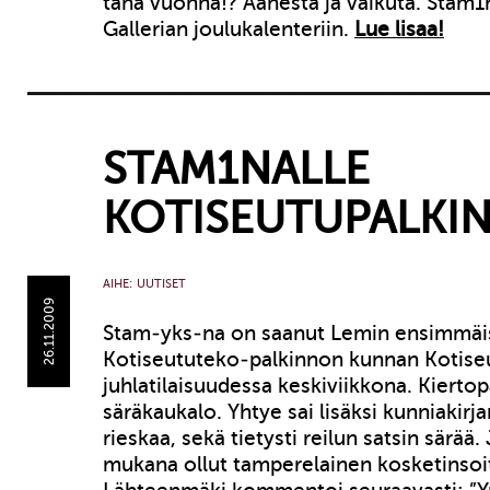
tänä vuonna!? Äänestä ja vaikuta. Stam1n
Gallerian joulukalenteriin.
Lue lisaa!
STAM1NALLE
KOTISEUTUPALKI
AIHE:
UUTISET
26.11.2009
Stam-yks-na on saanut Lemin ensimmäi
Kotiseututeko-palkinnon kunnan Kotise
juhlatilaisuudessa keskiviikkona. Kierto
säräkaukalo. Yhtye sai lisäksi kunniakirja
rieskaa, sekä tietysti reilun satsin särää.
mukana ollut tamperelainen kosketinsoit