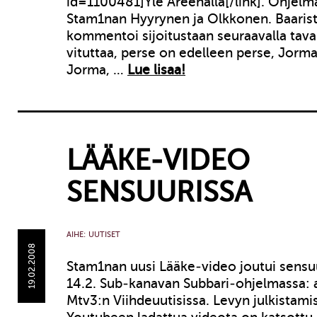
id=1100481]Yle Areenalla[/link]. Ohjelm
Stam1nan Hyyrynen ja Olkkonen. Baarist
kommentoi sijoitustaan seuraavalla tavall
vituttaa, perse on edelleen perse, Jorm
Jorma, …
Lue lisaa!
LÄÄKE-VIDEO
SENSUURISSA
AIHE:
UUTISET
19.02.2008
Stam1nan uusi Lääke-video joutui sensuu
14.2. Sub-kanavan Subbari-ohjelmassa: a
Mtv3:n Viihdeuutisissa. Levyn julkistami