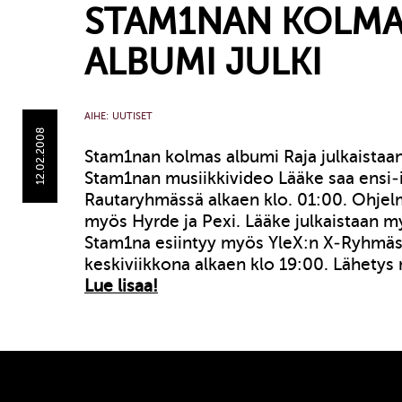
STAM1NAN KOLMA
ALBUMI JULKI
AIHE:
UUTISET
12.02.2008
Stam1nan kolmas albumi Raja julkaistaan
Stam1nan musiikkivideo Lääke saa ensi-i
Rautaryhmässä alkaen klo. 01:00. Ohje
myös Hyrde ja Pexi. Lääke julkaistaan 
Stam1na esiintyy myös YleX:n X-Ryhmäs
keskiviikkona alkaen klo 19:00. Lähety
Lue lisaa!