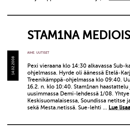
STAM1NA MEDIOI
AIHE:
UUTISET
14.02.2008
Pexi vieraana klo 14:30 alkavassa Sub-k
ohjelmassa. Hyrde oli äänessä Etelä-Kar
Treenikämppä-ohjelmassa klo 09:40. Uus
16.2. n. klo 10:40. Stam1nan haastattelu j
uusimmassa Demi-lehdessä 1/08. Yhty
Keskisuomalaisessa, Soundissa netitse j
sekä Mesta.netissä. Sue-lehti …
Lue lisaa