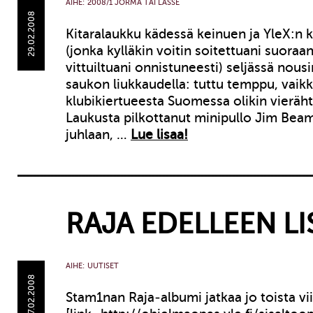
AIHE:
2008/1 JORMA TAI LASSE
29.02.2008
Kitaralaukku kädessä keinuen ja YleX:n 
(jonka kylläkin voitin soitettuani suoraa
vittuiltuani onnistuneesti) seljässä nou
saukon liukkaudella: tuttu temppu, vaikk
klubikiertueesta Suomessa olikin vieräht
Laukusta pilkottanut minipullo Jim Beam
juhlaan, …
Lue lisaa!
RAJA EDELLEEN LI
AIHE:
UUTISET
27.02.2008
Stam1nan Raja-albumi jatkaa jo toista vi