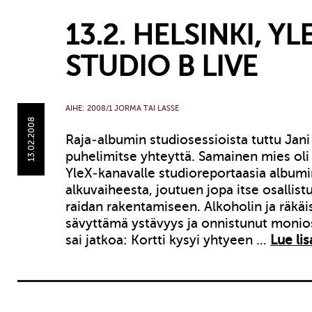
13.2. HELSINKI, YL
STUDIO B LIVE
AIHE:
2008/1 JORMA TAI LASSE
13.02.2008
Raja-albumin studiosessioista tuttu Jani 
puhelimitse yhteyttä. Samainen mies oli
YleX-kanavalle studioreportaasia album
alkuvaiheesta, joutuen jopa itse osall
raidan rakentamiseen. Alkoholin ja räkä
sävyttämä ystävyys ja onnistunut monio
sai jatkoa: Kortti kysyi yhtyeen …
Lue lis