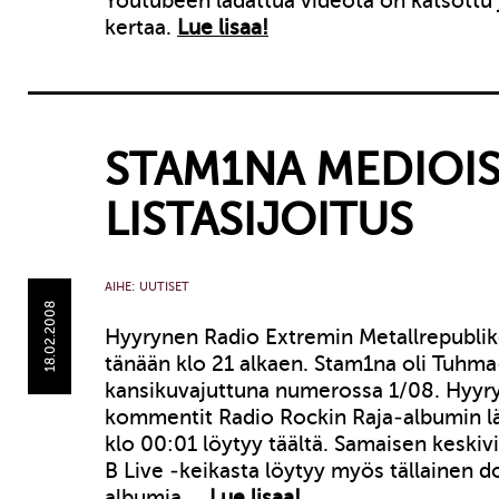
Youtubeen ladattua videota on katsottu 
kertaa.
Lue lisaa!
STAM1NA MEDIOIS
LISTASIJOITUS
AIHE:
UUTISET
18.02.2008
Hyyrynen Radio Extremin Metallrepublike
tänään klo 21 alkaen. Stam1na oli Tuhm
kansikuvajuttuna numerossa 1/08. Hyyr
kommentit Radio Rockin Raja-albumin lä
klo 00:01 löytyy täältä. Samaisen keskiv
B Live -keikasta löytyy myös tällainen d
albumia …
Lue lisaa!