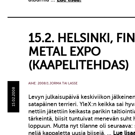
15.2. HELSINKI, FI
METAL EXPO
(KAAPELITEHDAS)
AIHE:
2008/1 JORMA TAI LASSE
15.02.2008
Levyn julkaisupäivä keskiviikon jälkeine
satapäinen terrieri. YleX:n keikka sai hyv
nettiin jätettiin keikasta parikin taltioint
tärkeintä, biisit tuntuivat menevän suht h
loppuun. Mutta nyt tilanne oli seuraava:
neljä kappaletta uusia biisejä, …
Lue lisa