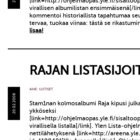
[link=http://ohjelmaopas.yle.fi/sisalto
virallisen albumilistan ensimmäisenä[/lin
kommentoi historiallista tapahtumaa seu
tervaa, tuokaa viinaa: tästä se rikastumi
lisaa!
RAJAN LISTASIJOIT
AIHE:
UUTISET
20.02.2008
Stam1nan kolmosalbumi Raja kipusi julka
ykköseksi
[link=http://ohjelmaopas.yle.fi/sisalto
virallisella listalla[/link]. Ylen Lista-ohje
nettilähetyksenä [link=http://areena.yle.