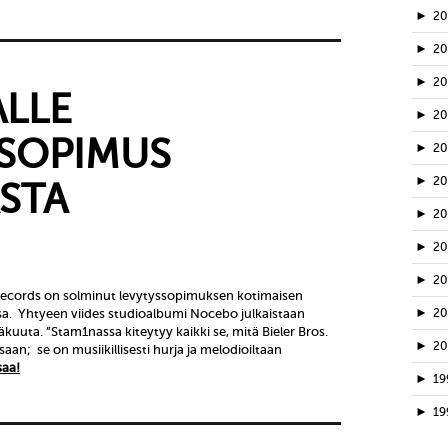
►
2
►
2
►
20
LLE
►
2
SOPIMUS
►
2
►
2
STA
►
2
►
2
►
2
 Records on solminut levytyssopimuksen kotimaisen
►
a. Yhtyeen viides studioalbumi Nocebo julkaistaan
2
kuuta. ”Stam1nassa kiteytyy kaikki se, mitä Bieler Bros.
►
2
saan; se on musiikillisesti hurja ja melodioiltaan
saa!
►
19
►
19