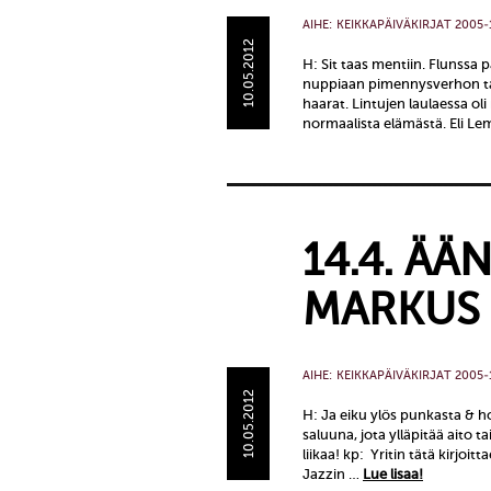
AIHE:
KEIKKAPÄIVÄKIRJAT 2005-
10.05.2012
H: Sit taas mentiin. Flunssa pal
nuppiaan pimennysverhon ta
haarat. Lintujen laulaessa oli
normaalista elämästä. Eli Le
14.4. ÄÄ
MARKUS
AIHE:
KEIKKAPÄIVÄKIRJAT 2005-
10.05.2012
H: Ja eiku ylös punkasta & h
saluuna, jota ylläpitää aito t
liikaa! kp: Yritin tätä kirjoi
Jazzin …
Lue lisaa!