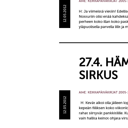
AIHE:
KEIKKAPÄIVÄKIRJAT 2005-
12.05.2012
H: Ja viimeistä vietiin! Edell
Nosturiin olisi enää kahdeksan
perheen koko illan koko pask
yläpuolisella parvella lillit j
27.4. HÄ
SIRKUS
AIHE:
KEIKKAPÄIVÄKIRJAT 2005-
12.05.2012
H: Kevät alkoi olla jälleen l
kepeän fiiliksen koko viikonl
rahat siirtyvät pankkitilille.
vain hallita keinot ohjata virt