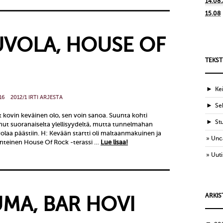
14.08
15.08
OUVOLA, HOUSE OF
TEKST
►
Ke
16
2012/1 IRTI ARJESTA
►
Sek
t kovin keväinen olo, sen voin sanoa. Suunta kohti
►
St
ut suoranaiselta ylellisyydeltä, mutta tunnelmahan
aa päästiin. H: Kevään startti oli maltaanmakuinen ja
Unc
inteinen House Of Rock -terassi …
Lue lisaa!
Uuti
ARKIS
UMA, BAR HOVI