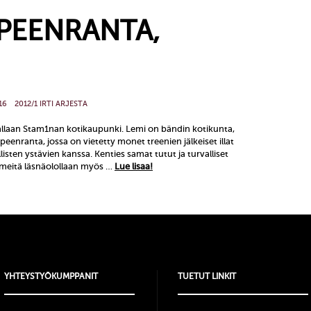
PPEENRANTA,
16
2012/1 IRTI ARJESTA
allaan Stam1nan kotikaupunki. Lemi on bändin kotikunta,
enranta, jossa on vietetty monet treenien jälkeiset illat
allisten ystävien kanssa. Kenties samat tutut ja turvalliset
t meitä läsnäolollaan myös …
Lue lisaa!
YHTEYSTYÖKUMPPANIT
TUETUT LINKIT