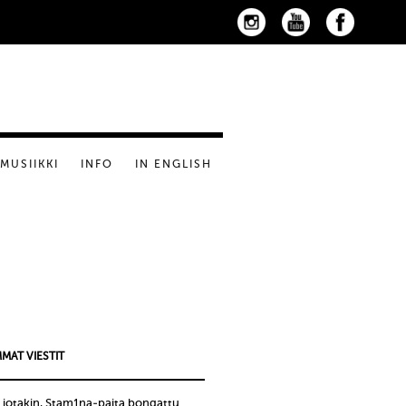
MUSIIKKI
INFO
IN ENGLISH
MAT VIESTIT
 jotakin, Stam1na-paita bongattu