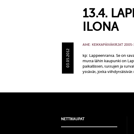
13.4. LA
ILONA
AIHE:
KEIKKAPÄIVÄKIRJAT 2005-
03.05.2012
kp: Lappeenranta. Se on tav
mutta lähin kaupunki on Lappe
paikallisten, tuttujen ja turv
ystävät, jotka viihdyttäisivä
NETTIKAUPAT