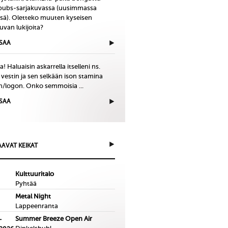
bubs-sarjakuvassa (uusimmassa
issä). Oletteko muuten kyseisen
uvan lukijoita?
ISAA
! Haluaisin askarrella itselleni ns.
 vestin ja sen selkään ison stamina
in/logon. Onko semmoisia ...
ISAA
AVAT KEIKAT
Kulttuuritalo
Pyhtää
Metal Night
Lappeenranta
Summer Breeze Open Air
-