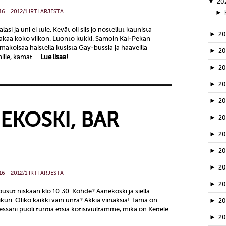
▼
20
16
2012/1 IRTI ARJESTA
►
asi ja uni ei tule. Kevät oli siis jo nostellut kaunista
►
2
kaa koko viikon. Luonto kukki. Samoin Kai-Pekan
 makoisaa haistella kusista Gay-bussia ja haaveilla
►
2
mille, kamat …
Lue lisaa!
►
2
►
2
►
2
NEKOSKI, BAR
►
2
►
2
►
2
►
20
16
2012/1 IRTI ARJESTA
►
2
ousut niskaan klo 10:30. Kohde? Äänekoski ja siellä
aikuri. Oliko kaikki vain unta? Äkkiä viinaksia! Tämä on
►
2
ttaessani puoli tuntia etsiä kotisivuiltamme, mikä on Keitele
►
2