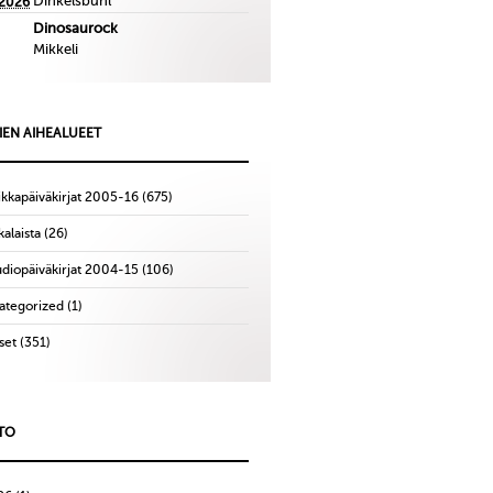
Dinkelsbuhl
.2026
Dinosaurock
Mikkeli
IEN AIHEALUEET
ikkapäiväkirjat 2005-16
(675)
alaista
(26)
udiopäiväkirjat 2004-15
(106)
ategorized
(1)
set
(351)
TO