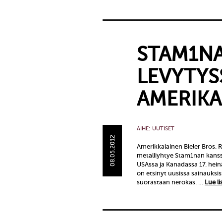
STAM1NA
LEVYTYS
AMERIKA
AIHE:
UUTISET
08.05.2012
Amerikkalainen Bieler Bros.
metalliyhtye Stam1nan kanss
USAssa ja Kanadassa 17. heinä
on etsinyt uusissa sainauksis
suorastaan nerokas. …
Lue li