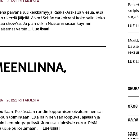
16
2012/1 IRTI ARJESTA
Belze
strip
isenä päivänä tuli keikkamyyjä Raaka-Arskalta viestiä, että
sarjak
 tikettiä jäljellä. A’vot! Sehän tarkoittaisi koko salin koko
aa show’ta. Ja pian olikin Nosturin sisäänkäynnin
LUE L
a maisemat varsin …
Lue lisaa!
Moikka
battle
tekst
LUE L
MEENLINNA,
SEURA
16
2012/1 IRTI ARJESTA
07.08
opuillaan. Pelkästään rundin loppumisen oivaltaminen sai
opun toimintaan. Että näin ne vaan loppuvat ajallaan ja
08.08
 Kuin Lemmings-pelissä. Jonossa kipittävät eurot. Pitää
a tilille pullottamaan. …
Lue lisaa!
12.08