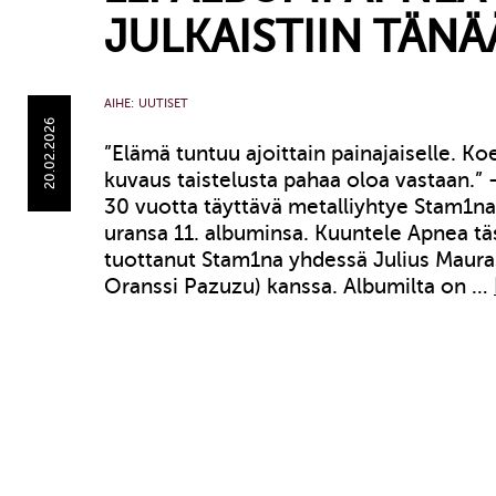
JULKAISTIIN TÄN
AIHE:
UUTISET
20.02.2026
”Elämä tuntuu ajoittain painajaiselle. K
kuvaus taistelusta pahaa oloa vastaan.”
30 vuotta täyttävä metalliyhtye Stam1na 
uransa 11. albuminsa. Kuuntele Apnea tä
tuottanut Stam1na yhdessä Julius Mauras
Oranssi Pazuzu) kanssa. Albumilta on …