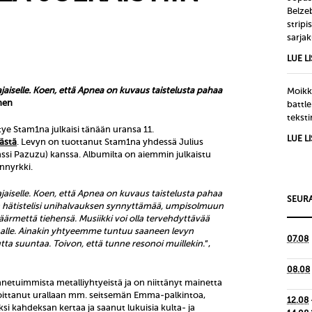
Belze
strip
sarjak
LUE L
aiselle.
Koen, että Apnea on kuvaus taistelusta pahaa
Moikka
nen
battle
tekst
tye Stam1na julkaisi tänään uransa 11.
LUE L
ästä
. Levyn on tuottanut Stam1na yhdessä Julius
nssi Pazuzu) kanssa. Albumilta on aiemmin julkaistu
nnyrkki.
jaiselle. Koen, että Apnea on kuvaus taistelusta pahaa
SEURA
n hätistelisi unihalvauksen synnyttämää, umpisolmuun
äärmettä tiehensä. Musiikki voi olla tervehdyttävää
iaalle. Ainakin yhtyeemme tuntuu saaneen levyn
07.08
tta suuntaa. Toivon, että tunne resonoi muillekin.
”,
08.08
etuimmista metalliyhtyeistä ja on niittänyt mainetta
oittanut urallaan mm. seitsemän Emma-palkintoa,
12.08
si kahdeksan kertaa ja saanut lukuisia kulta- ja