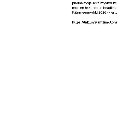
platinalevyjä sekä myynyt k
monien festareiden headliner
Käärmeennyrkki 2026 -kiertu
https://lnk.to/Stam1na-Apn