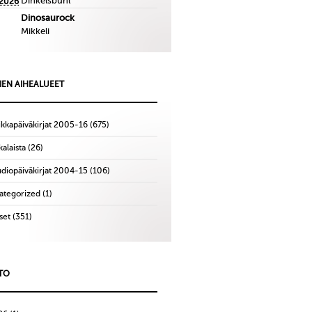
Dinkelsbuhl
.2026
Dinosaurock
Mikkeli
IEN AIHEALUEET
ikkapäiväkirjat 2005-16
(675)
alaista
(26)
udiopäiväkirjat 2004-15
(106)
ategorized
(1)
set
(351)
TO