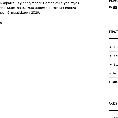
14.08
eikkapaikat täyteen ympäri Suomen esiintyen myös
15.08
ina. Stam1na starttaa uuden albuminsa tiimoilta
een 6. maaliskuuta 2026.
ea
TEKST
►
Ke
►
Sek
►
St
Unc
Uuti
ARKIS