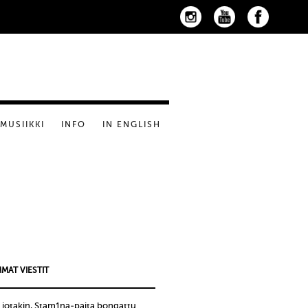
MUSIIKKI
INFO
IN ENGLISH
MAT VIESTIT
 jotakin, Stam1na-paita bongattu