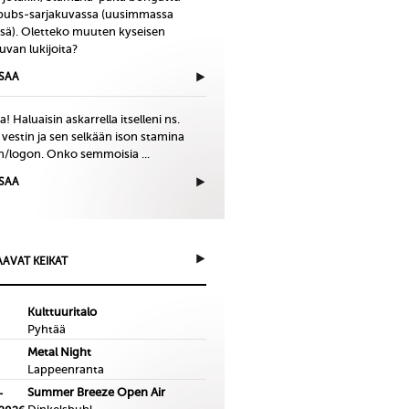
bubs-sarjakuvassa (uusimmassa
issä). Oletteko muuten kyseisen
uvan lukijoita?
ISAA
! Haluaisin askarrella itselleni ns.
 vestin ja sen selkään ison stamina
in/logon. Onko semmoisia ...
ISAA
AVAT KEIKAT
Kulttuuritalo
Pyhtää
Metal Night
Lappeenranta
Summer Breeze Open Air
-