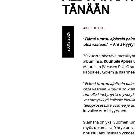
TÄNÄÄN
AIHE:
UUTISET
20.02.2026
”
Elämä tuntuu ajoittain painaj
oloa vastaan
.”
– Antti Hyyry
30 vuotta täyttävä metalliyh
albuminsa.
Kuuntele Apnea t
Maurasen (Viitasen Piia, Ora
kappaleet Golem ja Käärmee
”
Elämä tuntuu ajoittain paina
oloa vastaan. Albumi on kui
rinnalle kiristynyttä myrkkyk
vastamyrkkyä kaikelle kivul
tekoprosessista voimaa ja uu
kuvailee Antti Hyyrynen.
Stam1na on yksi Suomen tunn
myös ulkomailla. Yhtye on v
noussut albumilistan ykkösek