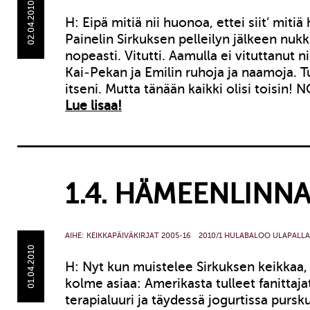
02.04.2010
H: Eipä mitiä nii huonoa, ettei siit’ mitiä
Painelin Sirkuksen pelleilyn jälkeen nuk
nopeasti. Vitutti. Aamulla ei vituttanut ni
Kai-Pekan ja Emilin ruhoja ja naamoja. Tu
itseni. Mutta tänään kaikki olisi toisin! 
Lue lisaa!
1.4. HÄMEENLINNA
AIHE:
KEIKKAPÄIVÄKIRJAT 2005-16
2010/1 HULABALOO ULAPALLA
01.04.2010
H: Nyt kun muistelee Sirkuksen keikkaa,
kolme asiaa: Amerikasta tulleet fanittaj
terapialuuri ja täydessä jogurtissa pursk