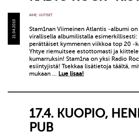
AIHE:
UUTISET
21.04.2010
Stam1nan Viimeinen Atlantis -albumi on
virallisella albumilistalla esimerkillisesti
perättäiset kymmenen viikkoa top 20 -k
Yhtye riemuitsee estottomasti ja kiittel
kumarruksin! Stam1na on yksi Radio Rock
esiintyjistä! Tsekkaa lisätietoja täältä, m
mukaan …
Lue lisaa!
17.4. KUOPIO, HEN
PUB