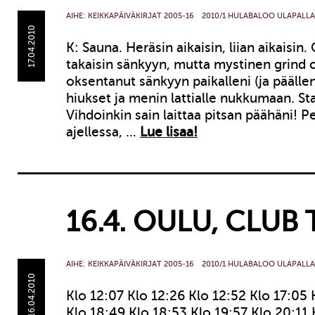
AIHE:
KEIKKAPÄIVÄKIRJAT 2005-16
2010/1 HULABALOO ULAPALLA
17.04.2010
K: Sauna. Heräsin aikaisin, liian aikaisin
takaisin sänkyyn, mutta mystinen grind co
oksentanut sänkyyn paikalleni (ja päällen
hiukset ja menin lattialle nukkumaan. St
Vihdoinkin sain laittaa pitsan päähäni! 
ajellessa, …
Lue lisaa!
16.4. OULU, CLUB 
AIHE:
KEIKKAPÄIVÄKIRJAT 2005-16
2010/1 HULABALOO ULAPALLA
16.04.2010
Klo 12:07 Klo 12:26 Klo 12:52 Klo 17:05 
Klo 18:49 Klo 18:53 Klo 19:57 Klo 20:11 