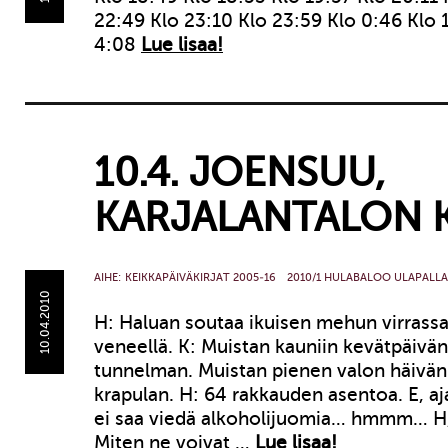
22:49 Klo 23:10 Klo 23:59 Klo 0:46 Klo 
4:08
Lue lisaa!
10.4. JOENSUU,
KARJALANTALON K
AIHE:
KEIKKAPÄIVÄKIRJAT 2005-16
2010/1 HULABALOO ULAPALLA
10.04.2010
H: Haluan soutaa ikuisen mehun virrass
veneellä. K: Muistan kauniin kevätpäivä
tunnelman. Muistan pienen valon häivän
krapulan. H: 64 rakkauden asentoa. E, aj
ei saa viedä alkoholijuomia… hmmm… H,
Miten ne voivat …
Lue lisaa!