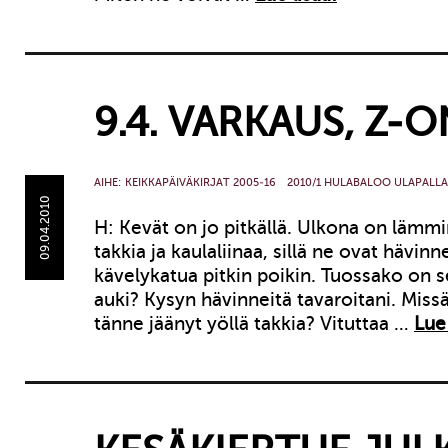
9.4. VARKAUS, Z-
AIHE:
KEIKKAPÄIVÄKIRJAT 2005-16
2010/1 HULABALOO ULAPALLA
09.04.2010
H: Kevät on jo pitkällä. Ulkona on lämmi
takkia ja kaulaliinaa, sillä ne ovat hävin
kävelykatua pitkin poikin. Tuossako on s
auki? Kysyn hävinneitä tavaroitani. Mis
tänne jäänyt yöllä takkia? Vituttaa …
Lue 