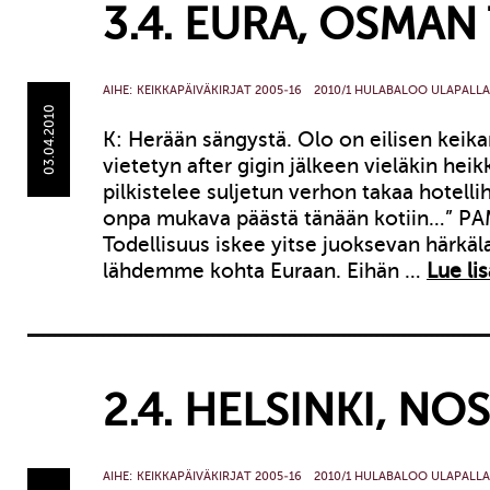
3.4. EURA, OSMAN
AIHE:
KEIKKAPÄIVÄKIRJAT 2005-16
2010/1 HULABALOO ULAPALLA
03.04.2010
K: Herään sängystä. Olo on eilisen keika
vietetyn after gigin jälkeen vieläkin heik
pilkistelee suljetun verhon takaa hotelli
onpa mukava päästä tänään kotiin…” PA
Todellisuus iskee yitse juoksevan härkäl
lähdemme kohta Euraan. Eihän …
Lue lis
2.4. HELSINKI, NO
AIHE:
KEIKKAPÄIVÄKIRJAT 2005-16
2010/1 HULABALOO ULAPALLA