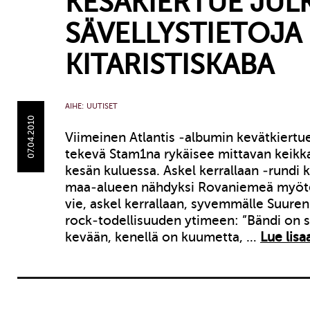
KESÄKIERTUE JULK
SÄVELLYSTIETOJA
KITARISTISKABA
AIHE:
UUTISET
07.04.2010
Viimeinen Atlantis -albumin kevätkiertue
tekevä Stam1na rykäisee mittavan kei
kesän kuluessa. Askel kerrallaan -rundi
maa-alueen nähdyksi Rovaniemeä myöte
vie, askel kerrallaan, syvemmälle Suure
rock-todellisuuden ytimeen: ”Bändi on s
kevään, kenellä on kuumetta, …
Lue lisa