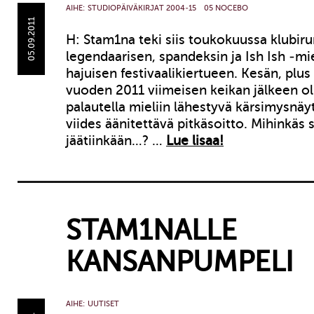
AIHE:
STUDIOPÄIVÄKIRJAT 2004-15
05 NOCEBO
05.09.2011
H: Stam1na teki siis toukokuussa klubiru
legendaarisen, spandeksin ja Ish Ish -
hajuisen festivaalikiertueen. Kesän, plu
vuoden 2011 viimeisen keikan jälkeen oli
palautella mieliin lähestyvä kärsimysnä
viides äänitettävä pitkäsoitto. Mihinkäs si
jäätiinkään…? …
Lue lisaa!
STAM1NALLE
KANSANPUMPELI
AIHE:
UUTISET