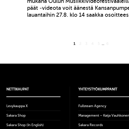
mukana Oulun Musiikkivideofestivaaleill
päät -videota voit äänestä Kansanpumpel
lauantaihin 27.8. klo 14 saakka osoittee
1
2
3
4
5
...
6
NETTIKAUPAT
YHTEYSTYÖKUMPPANIT
Levykauppa X
Fullsteam Agency
Sakara Shop
Management – Katja Vauhkone
Sakara Shop (In English)
Sakara Records