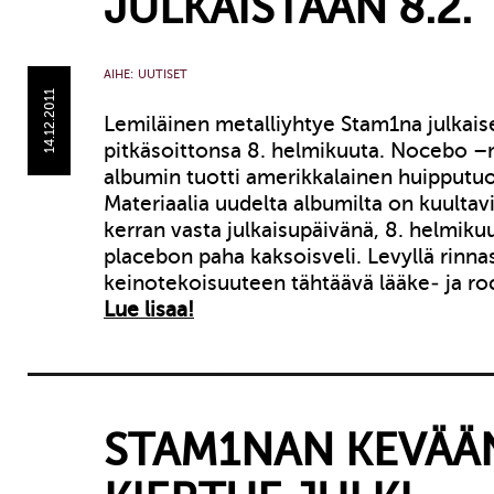
JULKAISTAAN 8.2.
AIHE:
UUTISET
14.12.2011
Lemiläinen metalliyhtye Stam1na julkais
pitkäsoittonsa 8. helmikuuta. Nocebo 
albumin tuotti amerikkalainen huipputuo
Materiaalia uudelta albumilta on kuulta
kerran vasta julkaisupäivänä, 8. helmik
placebon paha kaksoisveli. Levyllä rinna
keinotekoisuuteen tähtäävä lääke- ja ro
Lue lisaa!
STAM1NAN KEVÄÄ