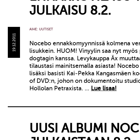
JULKAISU 8.2.
AIHE:
UUTISET
19.12.2011
Nocebo ennakkomyynnissä kolmena vers
lisukkein. HUOM! Vinyylin saa nyt myös 
dogtagin kanssa. Levykauppa Äx muuttaa
tilaustasi mainitsemalla asiasta! Nocebo
lisäksi basisti Kai-Pekka Kangasmäen 
of DVD:n, johon on dokumentoitu studi
Hollolan Petraxista. …
Lue lisaa!
UUSI ALBUMI NO