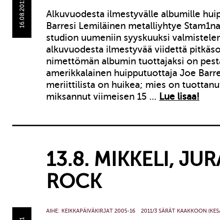
16.08.2011
Alkuvuodesta ilmestyvälle albumille hui
Barresi Lemiläinen metalliyhtye Stam1n
studion uumeniin syyskuuksi valmistel
alkuvuodesta ilmestyvää viidettä pitkäso
nimettömän albumin tuottajaksi on pest
amerikkalainen huipputuottaja Joe Barre
meriittilista on huikea; mies on tuottanut
miksannut viimeisen 15 …
Lue lisaa!
13.8. MIKKELI, JU
ROCK
AIHE:
KEIKKAPÄIVÄKIRJAT 2005-16
2011/3 SÄRÄT KAAKKOON (KES