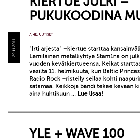
KIERTUE JULKI –
PUKUKOODINA M
AIHE:
UUTISET
29.11.2011
”Irti arjesta” –kiertue starttaa kansainväli
Lemiläinen metalliyhtye Stam1na on julk
vuoden kevätkiertueensa. Keikat starttaa
vesiltä 11. helmikuuta, kun Baltic Princess
Radio Rock –risteily seilaa kohti naap
satamaa. Keikkoja bändi tekee kevään ki
aina huhtikuun …
Lue lisaa!
YLE + WAVE 100