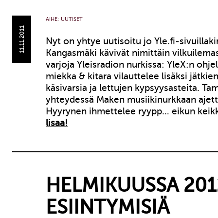
AIHE:
UUTISET
11.11.2011
Nyt on yhtye uutisoitu jo Yle.fi-sivuilla
Kangasmäki kävivät nimittäin vilkuilem
varjoja Yleisradion nurkissa: YleX:n ohj
miekka & kitara vilauttelee lisäksi jätkie
käsivarsia ja lettujen kypsyysasteita. T
yhteydessä Maken musiikinurkkaan ajett
Hyyrynen ihmettelee ryypp… eikun kei
lisaa!
HELMIKUUSSA 201
ESIINTYMISIÄ