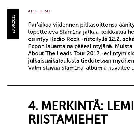
AIHE:
UUTISET
28.09.2011
Par’aikaa viidennen pitkäsoittonsa äänit
lopetteleva Stam1na jatkaa keikkailua h
esiintyy Radio Rock -risteilyllä 12.2. sek
Expon lauantaina pääesiintyjänä. Muista
About The Leads Tour 2012 -esiintymisis
julkaisuaikataulusta tiedotetaan myöhem
Valmistuvaa Stam1na-albumia kuvailee
4. MERKINTÄ: LEM
RIISTAMIEHET