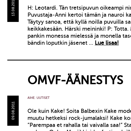
13.08.2011
H: Leotardi. Tän tretsipuvun oikeampi ni
Puvustaja-Anni kertoi tämän ja nauroi k
Täytyy sanoa, että kyllä noilla puvuilla sa
keikkakesään. Härski meininki! P: Totta. M
pankin monessa mielessä ja monella taso
bändin loputkin jäsenet …
Lue lisaa!
OMVF-ÄÄNESTYS
AIHE:
UUTISET
09.08.2011
Ole kuin Kake! Soita Balbexin Kake model
muutu hetkeksi rock-jumalaksi! Kake k
”Parempaa et rahalla tai vaivalla saa!” S