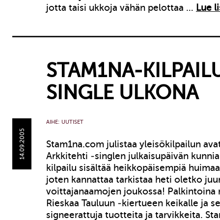
jotta taisi ukkoja vähän pelottaa …
Lue l
STAM1NA-KILPAIL
SINGLE ULKONA
AIHE:
UUTISET
14.09.2005
Stam1na.com julistaa yleisökilpailun ava
Arkkitehti -singlen julkaisupäivän kunni
kilpailu sisältää heikkopäisempiä huimaa
joten kannattaa tarkistaa heti oletko juu
voittajanaamojen joukossa! Palkintoina
Rieskaa Tauluun -kiertueen keikalle ja se
signeerattuja tuotteita ja tarvikkeita. St