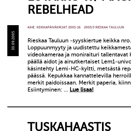
REBELHEAD
AIHE:
KEIKKAPÄIVÄKIRJAT 2005-16
2005/3 RIESKAA TAULUUN
30.09.2005
Rieskaa Tauluun -syyskiertue keikka nro.
Loppuunmyyty ja uudistettu keikkamesta
videokameraa ja moniraituri tallentavat k
päällä aidot ja ainutkertaiset Lem1-univ
käsintehty Lemi-HC-kyltti, metsästä re
päässä. Kepukkaa kannattelevilla herroi
merkit paidoissaan. Merkit paperia, kiinni
Esiintyminen: …
Lue lisaa!
TUSKAHAASTIS