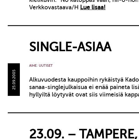
Verkkovastaava/H
Lue lisaa!
SINGLE-ASIAA
AIHE:
UUTISET
25.09.2005
Alkuvuodesta kauppoihin rykäistyä Kad
sanaa-singlejulkaisua ei enää paineta li
hyllyiltä löytyvät ovat siis viimeisiä kapp
23.09. – TAMPERE,