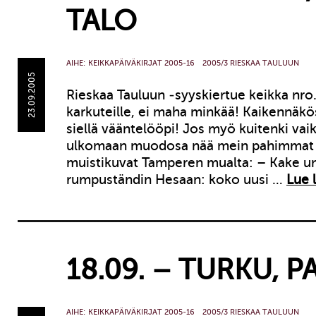
TALO
AIHE:
KEIKKAPÄIVÄKIRJAT 2005-16
2005/3 RIESKAA TAULUUN
23.09.2005
Rieskaa Tauluun -syyskiertue keikka nro.
karkuteille, ei maha minkää! Kaikennäkös
siellä vääntelööpi! Jos myö kuitenki vaik
ulkomaan muodosa nää mein pahimmat h
muistikuvat Tamperen mualta: – Kake un
rumpuständin Hesaan: koko uusi …
Lue l
18.09. – TURKU, P
AIHE:
KEIKKAPÄIVÄKIRJAT 2005-16
2005/3 RIESKAA TAULUUN