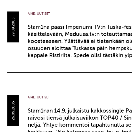
AIHE:
UUTISET
29.09.2005
Stam1na pääsi Imperiumi TV:n Tuska-fest
käsittelevään, Meduusa.tv:n toteuttama
koosteeseen. Yllättävää ei tietenkään ol
osuuden aloittaa Tuskassa päin hempsku
kappale Ristiriita. Spede olisi tästäkin y
AIHE:
UUTISET
26.09.2005
Stam1nan 14.9. julkaistu kakkossingle Pa
raivosi tiensä julkaisuviikon TOP40 / Singl
neljä. Yhtye kommentoi tapahtunutta seu
kielikuvin: ”No katoppas vaan, hii-o-hoi!