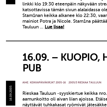
linkki klo 19:30 eteenpäin näkyvään str
katsottavissa tämän sivun alalaidassa ole
Stam1nan keikka alkanee klo 22:30, vaan
mainiot Potra ja Nicole. Stam1na päättä
Tauluun …
Lue lisaa!
16.09. – KUOPIO, 
PUB
AIHE:
KEIKKAPÄIVÄKIRJAT 2005-16
2005/3 RIESKAA TAULUUN
16.09.2005
Rieskaa Tauluun -syyskiertue keikka nro
aamunkoitto oli aivan liian ajoissa. Etäise
näyttävät tuhkakasat ryömivät jätesäkkei