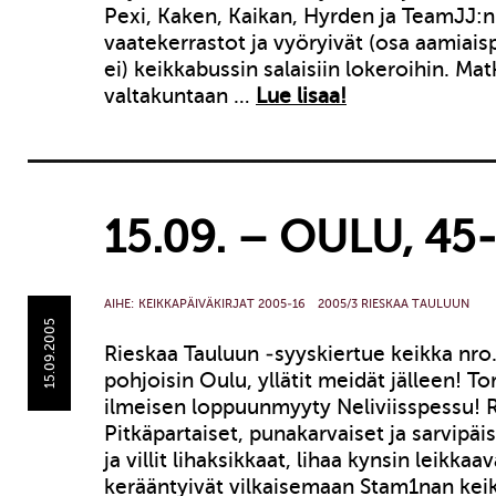
Pexi, Kaken, Kaikan, Hyrden ja TeamJJ:n
vaatekerrastot ja vyöryivät (osa aamiais
ei) keikkabussin salaisiin lokeroihin. Ma
valtakuntaan …
Lue lisaa!
15.09. – OULU, 45
AIHE:
KEIKKAPÄIVÄKIRJAT 2005-16
2005/3 RIESKAA TAULUUN
15.09.2005
Rieskaa Tauluun -syyskiertue keikka nro
pohjoisin Oulu, yllätit meidät jälleen! Tor
ilmeisen loppuunmyyty Neliviisspessu! 
Pitkäpartaiset, punakarvaiset ja sarvipäi
ja villit lihaksikkaat, lihaa kynsin leikka
kerääntyivät vilkaisemaan Stam1nan keik