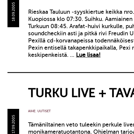
18.09.2005
Rieskaa Tauluun -syyskiertue keikka nro
Kuopiossa klo 07:30. Suihku. Aamiainen 
Turkuun 08:45. Arafat-huivi kurkulle, p
soundcheckiin asti ja pitkä rivi Freudin U
Pexillä cd-korvanapeissa todennäköisest
Pexin entisellä takapenkkipaikalla, Pexi n
keskipenkeistä. …
Lue lisaa!
TURKU LIVE + TAV
AIHE:
UUTISET
17.09.2005
Tämäniltainen veto tuleekin perkule liven
monikameratuotantona. Ohjelman tarjoa