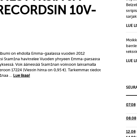
Belze
RECORDSIN 10V-
strip
sarjak
LUE L
Moikka
battle
tekst
bumi on ehdolla Emma-gaalassa vuoden 2012
äksi Stam1na havittelee Vuoden yhtyeen Emma-patsasta
LUE L
yksessä. Voit äänestää Stam1nan voittoon laittamalla
roon 17224 (Viestin hinta on 0,95 €). Tarkemmat tiedot
m1naa …
Lue lisaa!
SEURA
07.08
08.08
12.08