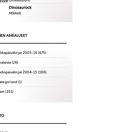
Dinkelsbuhl
.2026
Dinosaurock
Mikkeli
IEN AIHEALUEET
ikkapäiväkirjat 2005-16
(675)
alaista
(26)
udiopäiväkirjat 2004-15
(106)
ategorized
(1)
set
(351)
TO