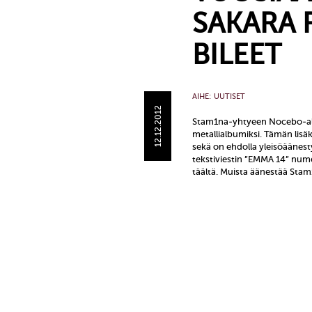
SAKARA 
BILEET
AIHE:
UUTISET
12.12.2012
Stam1na-yhtyeen Nocebo-al
metallialbumiksi. Tämän lis
sekä on ehdolla yleisöäänest
tekstiviestin ”EMMA 14” nume
täältä. Muista äänestää Sta