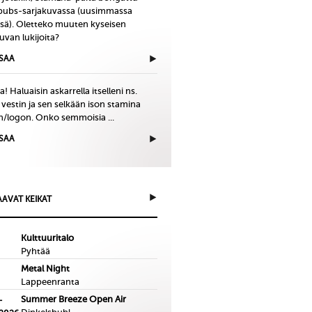
bubs-sarjakuvassa (uusimmassa
issä). Oletteko muuten kyseisen
uvan lukijoita?
ISAA
! Haluaisin askarrella itselleni ns.
 vestin ja sen selkään ison stamina
in/logon. Onko semmoisia ...
ISAA
AVAT KEIKAT
Kulttuuritalo
Pyhtää
Metal Night
Lappeenranta
Summer Breeze Open Air
-