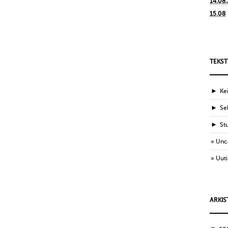
14.08
15.08
TEKST
►
Ke
►
Sek
►
St
Unc
Uuti
ARKIS