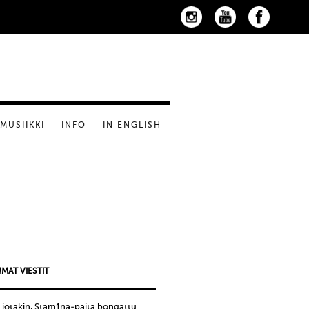
MUSIIKKI
INFO
IN ENGLISH
MAT VIESTIT
 jotakin, Stam1na-paita bongattu