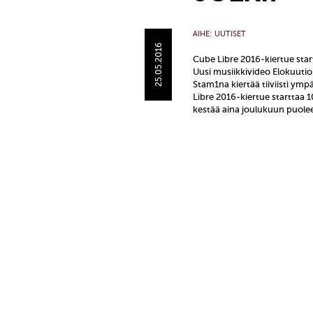
AIHE:
UUTISET
25.05.2016
Cube Libre 2016-kiertue star
Uusi musiikkivideo Elokuutio
Stam1na kiertää tiiviisti y
Libre 2016-kiertue starttaa 
kestää aina joulukuun puolee