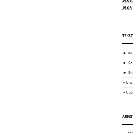
14.08
15.08
TEKST
►
Ke
►
Sek
►
St
Unc
Uuti
ARKIS