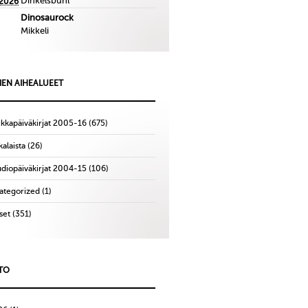
Dinkelsbuhl
.2026
Dinosaurock
Mikkeli
IEN AIHEALUEET
ikkapäiväkirjat 2005-16
(675)
alaista
(26)
udiopäiväkirjat 2004-15
(106)
ategorized
(1)
set
(351)
TO