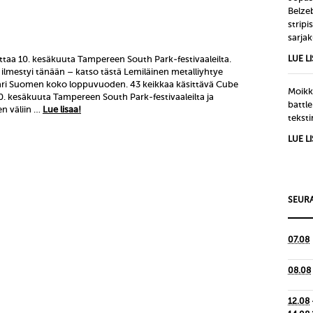
Belze
strip
sarjak
ttaa 10. kesäkuuta Tampereen South Park-festivaaleilta.
LUE L
 ilmestyi tänään – katso tästä Lemiläinen metalliyhtye
mpäri Suomen koko loppuvuoden. 43 keikkaa käsittävä Cube
Moikka
10. kesäkuuta Tampereen South Park-festivaaleilta ja
battle
n väliin …
Lue lisaa!
tekst
LUE L
SEURA
07.08
08.08
12.08