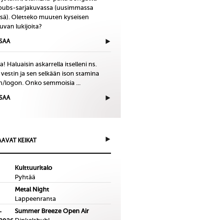
bubs-sarjakuvassa (uusimmassa
issä). Oletteko muuten kyseisen
uvan lukijoita?
ISAA
! Haluaisin askarrella itselleni ns.
 vestin ja sen selkään ison stamina
in/logon. Onko semmoisia ...
ISAA
AVAT KEIKAT
Kulttuuritalo
Pyhtää
Metal Night
Lappeenranta
Summer Breeze Open Air
-