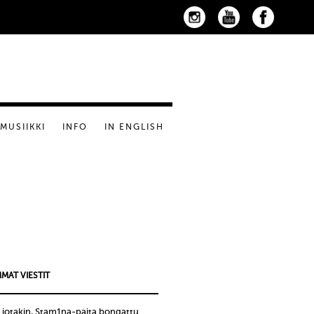
MUSIIKKI
INFO
IN ENGLISH
MAT VIESTIT
 jotakin, Stam1na-paita bongattu