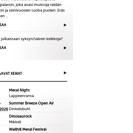
palatsin, joka avasi muistoja teidän
in ja teinivuosien tuolta puolen. Eräs
en ...
ISAA
 julkaistaan syksyn/talven keikkoja?
ISAA
AVAT KEIKAT
Metal Night
Lappeenranta
Summer Breeze Open Air
-
Dinkelsbuhl
.2026
Dinosaurock
Mikkeli
Wallhill Metal Festival