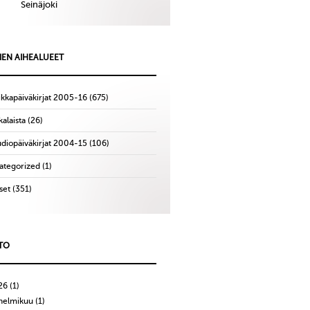
Seinäjoki
IEN AIHEALUEET
ikkapäiväkirjat 2005-16
(675)
alaista
(26)
udiopäiväkirjat 2004-15
(106)
ategorized
(1)
set
(351)
TO
26
(1)
helmikuu
(1)