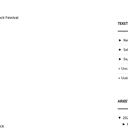
ck Festival
TEKST
►
Ke
►
Sek
►
St
Unc
Uuti
ARKIS
▼
20
►
ock