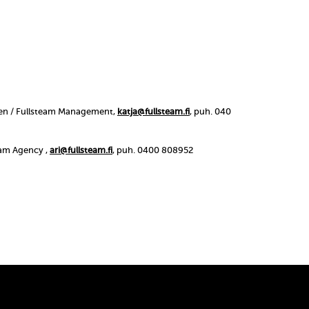
en / Fullsteam Management,
katja@fullsteam.fi
, puh. 040
eam Agency ,
ari@fullsteam.fi
, puh. 0400 808952