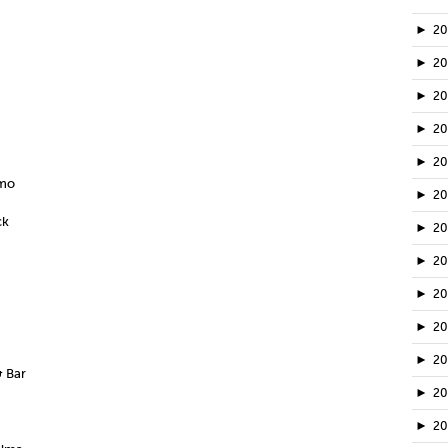
►
2
►
2
►
2
►
2
►
2
amo
►
2
ck
►
2
►
2
►
20
►
2
►
2
& Bar
►
2
►
2