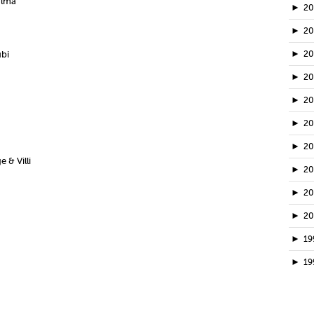
ulma
►
2
►
20
►
ubi
2
►
2
►
2
►
2
►
2
 & Villi
►
2
►
2
►
2
►
19
►
19