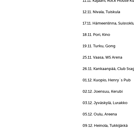
11.11. Kajaani, Rock House K
12.11. Nivala, Tuiskula
17.11. Hämeenlinna, Suistokl
18.11. Pori, Kino
19.11. Turku, Gong
25.11. Vaasa, WS Arena
26.11. Kankaanpää, Club Stage
01.12. Kuopio, Henry´s Pub
02.12. Joensuu, Kerubi
03.12. Jyväskylä, Lutakko
05.12. Oulu, Areena
09.12. Heinola, Tukkijätkä