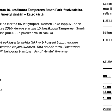
Muisti
musiik
rttaa 10. kesäkuuta Tampereen South Park-festivaaleilta.
sellain
ilmest
yi tänään – katso
tästä
LUE L
m1na kiertää tiiviisti ympäri Suomen koko loppuvuoden.
bre 2016
-kiertue starttaa 10. kesäkuuta Tampereen South
Millon
 aina joulukuun puoleen väliin saakka.
LUE L
ot pakkasesta, kohta läikkyy & kolisee! Loppuvuoden
isimman laajalti Suomen. Tätä on odotettu, Elokuution
!
”, kehottaa Stam1nan Antti ”Hyrde” Hyyrynen.
SEURA
08.08
k
12.08
ir
14.08
15.08
29.08