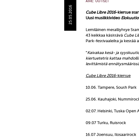
AIHE:
UUTISET
25.05.2016
Cube Libre 2016
-kiertue sta
Uusi musiikkivideo
Elokuutio
Lemiläinen metalliyhtye Sta
43 keikkaa käsittävä
Cube Li
Park-festivaaleilta ja kestää
”
Kaivakaa kesä- ja syyskuuti
kiertuetetris kattaa mahdoll
levittämistä ennätysmäärissä
Cube Libre 2016
-kiertue
10.06. Tampere, South Park
25.06. Kauhajoki, Nummiroc
02.07. Helsinki, Tuska Open A
09.07 Turku, Ruisrock
16.07 Joensuu, Ilosaarirock