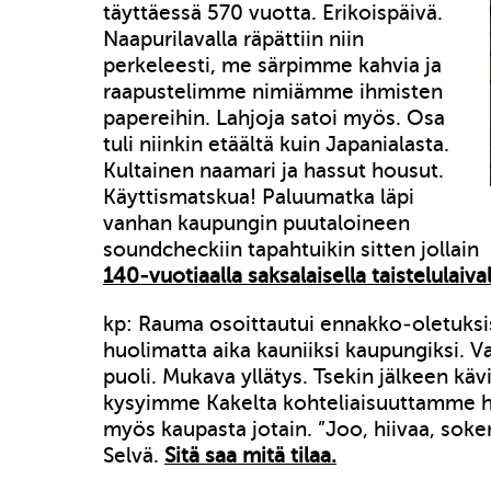
täyttäessä 570 vuotta. Erikoispäivä.
Naapurilavalla räpättiin niin
perkeleesti, me särpimme kahvia ja
raapustelimme nimiämme ihmisten
papereihin. Lahjoja satoi myös. Osa
tuli niinkin etäältä kuin Japanialasta.
Kultainen naamari ja hassut housut.
Käyttismatskua! Paluumatka läpi
vanhan kaupungin puutaloineen
soundcheckiin tapahtuikin sitten jollain
140-vuotiaalla saksalaisella taistelulaival
kp: Rauma osoittautui ennakko-oletuksis
huolimatta aika kauniiksi kaupungiksi. V
puoli. Mukava yllätys. Tsekin jälkeen k
kysyimme Kakelta kohteliaisuuttamme h
myös kaupasta jotain. ”Joo, hiivaa, soke
Selvä.
Sitä saa mitä tilaa.