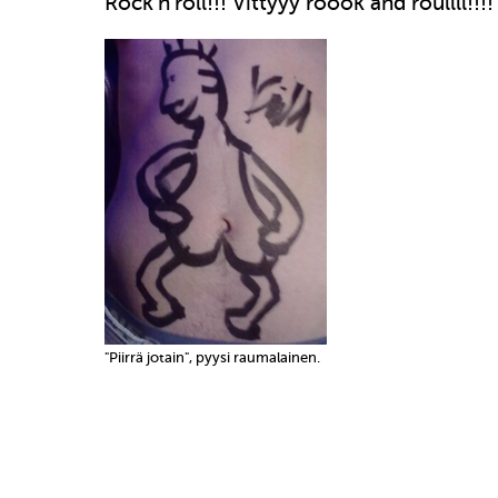
Rock’n’roll!!! Vittyyy roook änd roullll!!!!
"Piirrä jotain", pyysi raumalainen.