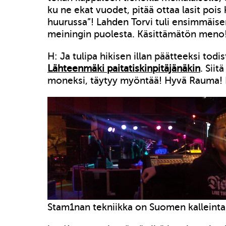
ku ne ekat vuodet, pitää ottaa lasit pois 
huurussa”! Lahden Torvi tuli ensimmäis
meiningin puolesta. Käsittämätön meno
H: Ja tulipa hikisen illan päätteeksi todi
Lähteenmäki paitatiskinpitäjänäkin
. Siit
moneksi, täytyy myöntää! Hyvä Rauma! 
Stam1nan tekniikka on Suomen kalleinta