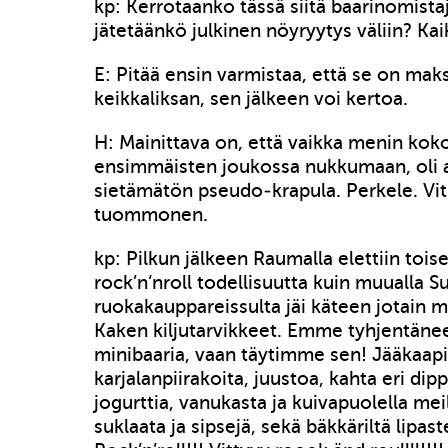
kp: Kerrotaanko tässä siitä baarinomistaj
jätetäänkö julkinen nöyryytys väliin? Kai
E: Pitää ensin varmistaa, että se on mak
keikkaliksan, sen jälkeen voi kertoa.
H: Mainittava on, että vaikka menin kok
ensimmäisten joukossa nukkumaan, oli aa
sietämätön pseudo-krapula. Perkele. Vit
tuommonen.
kp: Pilkun jälkeen Raumalla elettiin toise
rock’n’nroll todellisuutta kuin muualla S
ruokakauppareissulta jäi käteen jotain 
Kaken kiljutarvikkeet. Emme tyhjentäne
minibaaria, vaan täytimme sen! Jääkaapi
karjalanpiirakoita, juustoa, kahta eri dip
jogurttia, vanukasta ja kuivapuolella meil
suklaata ja sipsejä, sekä bäkkäriltä lipas