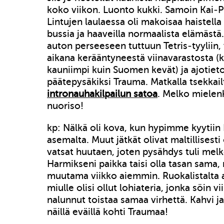
koko viikon. Luonto kukki. Samoin Kai-P
Lintujen laulaessa oli makoisaa haistella
bussia ja haaveilla normaalista elämästä.
auton perseeseen tuttuun Tetris-tyyliin
aikana kerääntyneestä viinavarastosta (k
kauniimpi kuin Suomen kevät) ja ajotie
päätepysäkiksi Trauma. Matkalla tsekkail
intronauhakilpailun satoa
. Melko mielenk
nuoriso!
kp: Nälkä oli kova, kun hypimme kyytiin
asemalta. Muut jätkät olivat maltillisest
vatsat huutaen, joten pysähdys tuli melk
Harmikseni paikka taisi olla tasan sama, 
muutama viikko aiemmin. Ruokalistalta 
miulle olisi ollut lohiateria, jonka söin v
nalunnut toistaa samaa virhettä. Kahvi ja 
näillä eväillä kohti Traumaa!