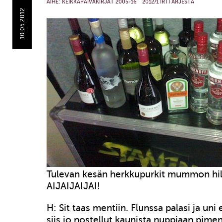
AIHE:
KEIKKAPÄIVÄKIRJAT 2005-16
2012/1 IRTI ARJESTA
10.05.2012
Tulevan kesän herkkupurkit mummon hill
AIJAIJAIJAI!
H: Sit taas mentiin. Flunssa palasi ja uni e
siis jo nostellut kaunista nuppiaan pim