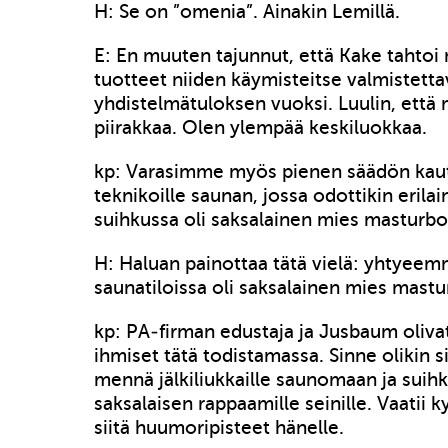
H: Se on ”omenia”. Ainakin Lemillä.
E: En muuten tajunnut, että Kake tahto
tuotteet niiden käymisteitse valmistett
yhdistelmätuloksen vuoksi. Luulin, että 
piirakkaa. Olen ylempää keskiluokkaa.
kp: Varasimme myös pienen säädön kautt
teknikoille saunan, jossa odottikin erilai
suihkussa oli saksalainen mies masturb
H: Haluan painottaa tätä vielä: yhtye
saunatiloissa oli saksalainen mies mast
kp: PA-firman edustaja ja Jusbaum oliv
ihmiset tätä todistamassa. Sinne olikin 
mennä jälkiliukkaille saunomaan ja sui
saksalaisen rappaamille seinille. Vaatii k
siitä huumoripisteet hänelle.