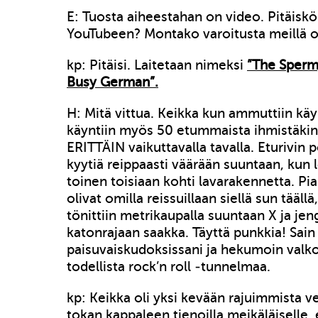
E: Tuosta aiheestahan on video. Pitäiskö 
YouTubeen? Montako varoitusta meillä 
kp: Pitäisi. Laitetaan nimeksi
”The Sperm
Busy German”.
H: Mitä vittua. Keikka kun ammuttiin käy
käyntiin myös 50 etummaista ihmistäkin.
ERITTÄIN vaikuttavalla tavalla. Eturivin 
kyytiä reippaasti väärään suuntaan, kun 
toinen toisiaan kohti lavarakennetta. P
olivat omilla reissuillaan siellä sun tääll
tönittiin metrikaupalla suuntaan X ja jeng
katonrajaan saakka. Täyttä punkkia! Sai
paisuvaiskudoksissani ja hekumoin valko
todellista rock’n roll -tunnelmaa.
kp: Keikka oli yksi kevään rajuimmista ve
tokan kappaleen tienoilla meikäläiselle, 