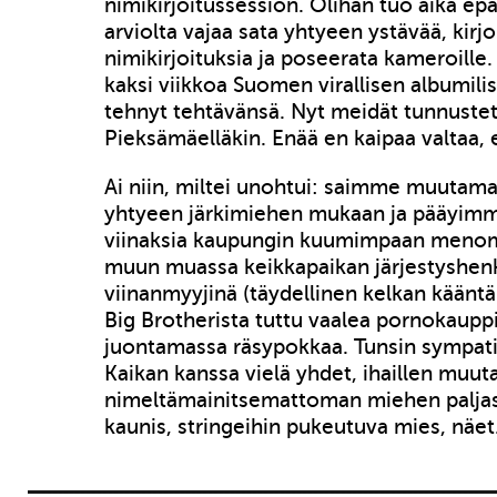
nimikirjoitussession. Olihan tuo aika epä
arviolta vajaa sata yhtyeen ystävää, kirjo
nimikirjoituksia ja poseerata kameroille.
kaksi viikkoa Suomen virallisen albumili
tehnyt tehtävänsä. Nyt meidät tunnustet
Pieksämäelläkin. Enää en kaipaa valtaa, e
Ai niin, miltei unohtui: saimme muuta
yhtyeen järkimiehen mukaan ja pääyim
viinaksia kaupungin kuumimpaan menomes
muun muassa keikkapaikan järjestyshen
viinanmyyjinä (täydellinen kelkan kääntä
Big Brotherista tuttu vaalea pornokaupp
juontamassa räsypokkaa. Tunsin sympati
Kaikan kanssa vielä yhdet, ihaillen muu
nimeltämainitsemattoman miehen paljast
kaunis, stringeihin pukeutuva mies, näet