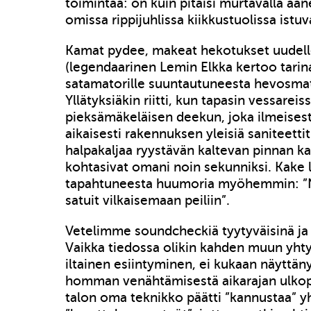
toimintaa: on kuin pitäisi murtavalla ään
omissa rippijuhlissa kiikkustuolissa ist
Kamat pydee, makeat hekotukset uudell
(legendaarinen Lemin Elkka kertoo tari
satamatorille suuntautuneesta hevosmatk
Yllätyksiäkin riitti, kun tapasin vessareis
pieksämäkeläisen deekun, joka ilmeisesti
aikaisesti rakennuksen yleisiä saniteettiti
halpakaljaa ryystävän kaltevan pinnan ka
kohtasivat omani noin sekunniksi. Kake 
tapahtuneesta huumoria myöhemmin: ”
satuit vilkaisemaan peiliin”.
Vetelimme soundcheckiä tyytyväisinä ja
Vaikka tiedossa olikin kahden muun yh
iltainen esiintyminen, ei kukaan näyttän
homman venähtämisestä aikarajan ulkop
talon oma teknikko päätti ”kannustaa” y