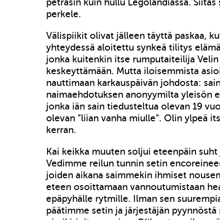
petrasin kuin hullu Legolandiassa. Siitäs 
perkele.
Välispiikit olivat jälleen täyttä paskaa, 
yhteydessä aloitettu synkeä tilitys eläm
jonka kuitenkin itse rumputaiteilija Velin 
keskeyttämään. Mutta iloisemmista asi
nauttimaan karkauspäivän johdosta: sai
naimaehdotuksen anonyymilta yleisön ed
jonka iän sain tiedusteltua olevan 19 vuo
olevan ”liian vanha miulle”. Olin ylpeä its
kerran.
Kai keikka muuten soljui eteenpäin suht 
Vedimme reilun tunnin setin encoreinee
joiden aikana saimmekin ihmiset nouse
eteen osoittamaan vannoutumistaan hea
epäpyhälle rytmille. Ilman sen suuremp
päätimme setin ja järjestäjän pyynnöstä