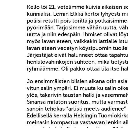
Kello löi 21, vetelimme kuivia aikaisen 
kunniaksi. Lemin Elkka kertoi lyhyesti mi
poliisi retutti pois torilta ja potkaisim
pyörimään. Tarjosimme vähän uutta, vä
uutta ja niin edespäin. Ihmiset olivat lö
myös lavan eteen, vaikkakin lattialle is
lavan eteen vedetyn köysipuomin tuolle
Järjestäjät eivät halunneet ottaa tapah
henkilövahinkojen suhteen, mikä tietysti
ryhmäämme. Oli pakko ottaa tila itse ha
Jo ensimmäisten biisien aikana otin asia
vitun salin ympäri. Ei muuta ku salin oi
ylös, takarivin taustan halki ja vasemmalt
Sinänsä mitätön suoritus, mutta varmast
sanoin tehokas ”artisti meets audience” 
Edellisellä kerralla Helsingin Tuomiokirk
meinasin kompastua vastaavan lenkin ai