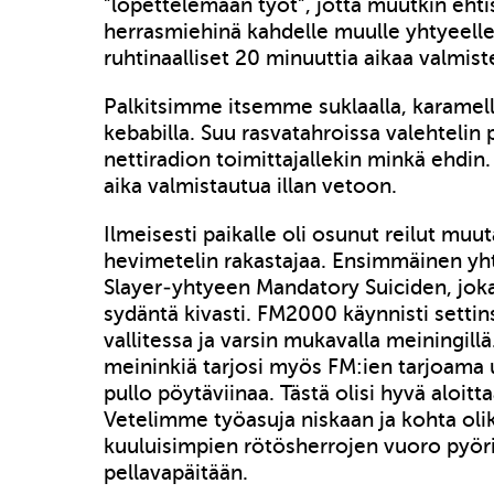
”lopettelemaan työt”, jotta muutkin ehti
herrasmiehinä kahdelle muulle yhtyeell
ruhtinaalliset 20 minuuttia aikaa valmist
Palkitsimme itsemme suklaalla, karamellei
kebabilla. Suu rasvatahroissa valehtelin 
nettiradion toimittajallekin minkä ehdin. 
aika valmistautua illan vetoon.
Ilmeisesti paikalle oli osunut reilut muu
hevimetelin rakastajaa. Ensimmäinen yht
Slayer-yhtyeen Mandatory Suiciden, jok
sydäntä kivasti. FM2000 käynnisti setti
vallitessa ja varsin mukavalla meiningill
meininkiä tarjosi myös FM:ien tarjoama uh
pullo pöytäviinaa. Tästä olisi hyvä aloitt
Vetelimme työasuja niskaan ja kohta oli
kuuluisimpien rötösherrojen vuoro pyöri
pellavapäitään.