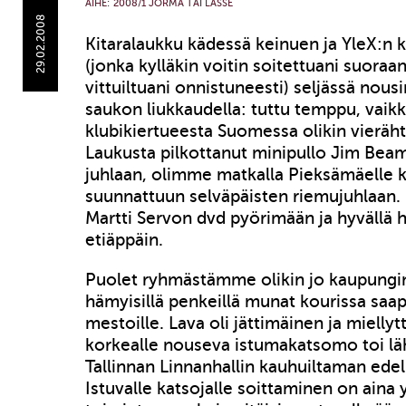
AIHE:
2008/1 JORMA TAI LASSE
29.02.2008
Kitaralaukku kädessä keinuen ja YleX:n 
(jonka kylläkin voitin soitettuani suoraa
vittuiltuani onnistuneesti) seljässä nou
saukon liukkaudella: tuttu temppu, vaikk
klubikiertueesta Suomessa olikin vieräht
Laukusta pilkottanut minipullo Jim Beam
juhlaan, olimme matkalla Pieksämäelle ka
suunnattuun selväpäisten riemujuhlaan. 
Martti Servon dvd pyörimään ja hyvällä 
etiäppäin.
Puolet ryhmästämme olikin jo kaupungin
hämyisillä penkeillä munat kourissa s
mestoille. Lava oli jättimäinen ja mielly
korkealle nouseva istumakatsomo toi lä
Tallinnan Linnanhallin kauhuiltaman edell
Istuvalle katsojalle soittaminen on aina 