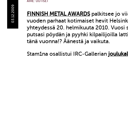
AIHE:
UUTISET
03.12.2009
FINNISH METAL AWARDS
palkitsee jo vi
vuoden parhaat kotimaiset hevit Helsink
yhteydessä 20. helmikuuta 2010. Vuosi 
putsasi pöydän ja pyyhki kilpailijoilla lat
tänä vuonna!? Äänestä ja vaikuta.
Stam1na osallistui IRC-Gallerian
joulukal