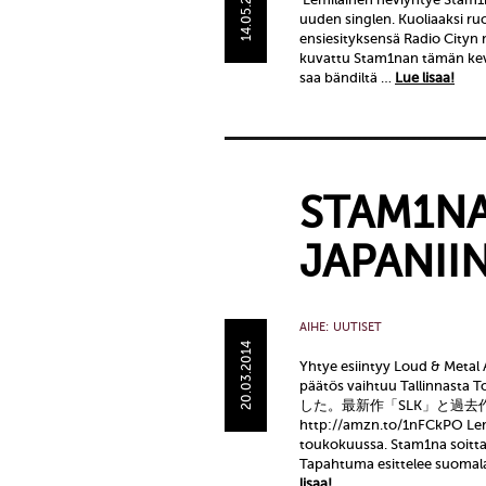
14.05.2014
uuden singlen. Kuoliaaksi ru
ensiesityksensä Radio Cityn n
kuvattu Stam1nan tämän kevää
saa bändiltä …
Lue lisaa!
STAM1NA
JAPANII
AIHE:
UUTISET
20.03.2014
Yhtye esiintyy Loud & Metal
päätös vaihtuu Tallin
した。最新作「SLK」と過
http://amzn.to/1nFCkPO Lemi
toukokuussa. Stam1na soitt
Tapahtuma esittelee suomalai
lisaa!