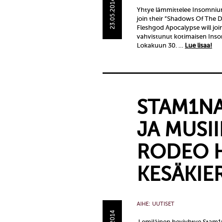
23.05.2014
Yhtye lämmittelee Insomniu
join their ”Shadows Of The 
Fleshgod Apocalypse will jo
vahvistunut kotimaisen Ins
Lokakuun 30. …
Lue lisaa!
STAM1NA
JA MUSI
RODEO H
KESÄKIE
AIHE:
UUTISET
Lemiläinen heviyhtye Stam1n