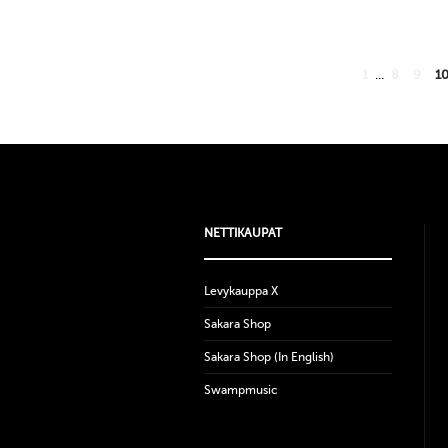
1
...
8
9
1
NETTIKAUPAT
Levykauppa X
Sakara Shop
Sakara Shop (In English)
Swampmusic