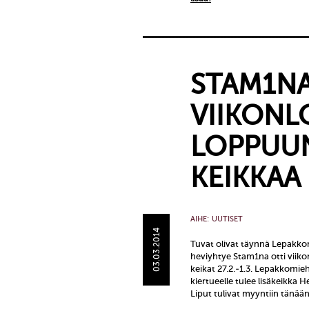
STAM1NA
VIIKON
LOPPUU
KEIKKAA
AIHE:
UUTISET
03.03.2014
Tuvat olivat täynnä Lepakkom
heviyhtye Stam1na otti viik
keikat 27.2.-1.3. Lepakkomie
kiertueelle tulee lisäkeikka H
Liput tulivat myyntiin tänää