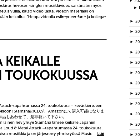
▼
20
oskitut hevoset -singlen musiikkivideo sai tänään myös
►
ettisivuilla, katso video tästä. Videon materiaali on
n keikoilta. ”Heppavideolla esiintyneet fanit ja kollegat
►
2
►
2
►
2
►
2
 KEIKALLE
►
2
N TOUKOKUUSSA
►
2
►
2
►
2
►
20
 Attack-tapahtumassa 24. toukokuuta – kevätkiertueen
nasta Tokioon! Stam1naのCDが、Amazonにて購入可能になりま
►
2
去作品もあわせて、是非聴いて下さい。
läinen heviyhtye Stam1na lähtee keikalle Japaniin
►
2
aa Loud & Metal Attack –tapahtumassa 24. toukokuuta.
sta musiikkia ja on järjestetty yhteistyössä Music …
Lue
►
2