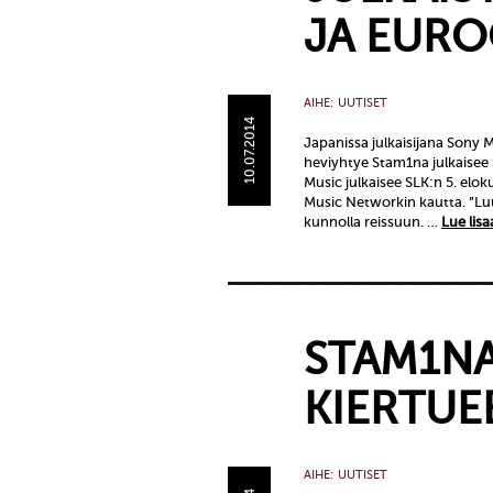
JA EURO
AIHE:
UUTISET
10.07.2014
Japanissa julkaisijana Sony
heviyhtye Stam1na julkaisee
Music julkaisee SLK:n 5. elo
Music Networkin kautta. ”
kunnolla reissuun. …
Lue lisa
STAM1N
KIERTUE
AIHE:
UUTISET