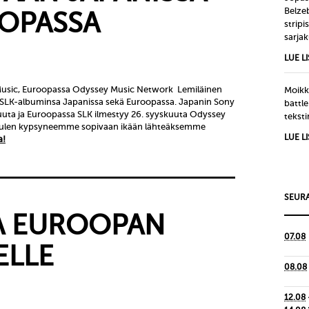
Belze
OPASSA
strip
sarjak
LUE L
 Music, Euroopassa Odyssey Music Network Lemiläinen
Moikka
 SLK-albuminsa Japanissa sekä Euroopassa. Japanin Sony
battle
kuuta ja Euroopassa SLK ilmestyy 26. syyskuuta Odyssey
tekst
Luulen kypsyneemme sopivaan ikään lähteäksemme
LUE L
a!
SEURA
A EUROOPAN
07.08
ELLE
08.08
12.08