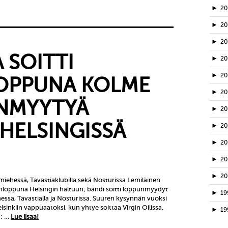
►
2
►
2
►
20
 SOITTI
►
2
►
2
LOPPUNA KOLME
►
2
NMYYTYÄ
►
2
 HELSINGISSÄ
►
2
►
2
►
2
►
2
iehessä, Tavastiaklubilla sekä Nosturissa Lemiläinen
onloppuna Helsingin haltuun; bändi soitti loppunmyydyt
►
19
hessä, Tavastialla ja Nosturissa. Suuren kysynnän vuoksi
elsinkiin vappuaatoksi, kun yhtye soittaa Virgin Oilissa.
►
19
n: …
Lue lisaa!