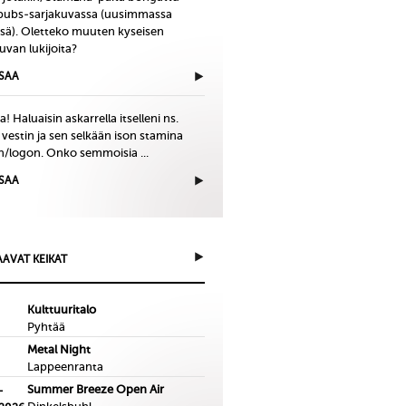
bubs-sarjakuvassa (uusimmassa
issä). Oletteko muuten kyseisen
uvan lukijoita?
ISAA
! Haluaisin askarrella itselleni ns.
 vestin ja sen selkään ison stamina
in/logon. Onko semmoisia ...
ISAA
AVAT KEIKAT
Kulttuuritalo
Pyhtää
Metal Night
Lappeenranta
Summer Breeze Open Air
-