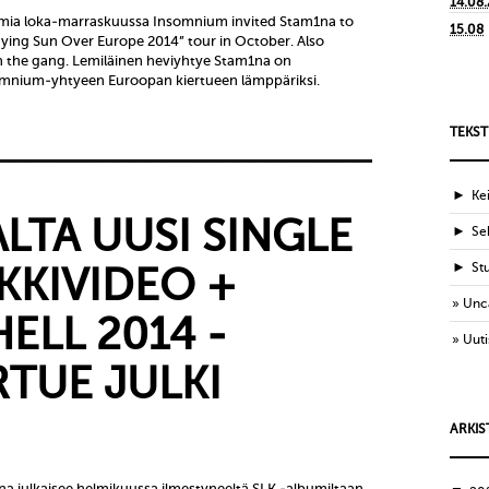
14.08
mia loka-marraskuussa Insomnium invited Stam1na to
15.08
Dying Sun Over Europe 2014” tour in October. Also
in the gang. Lemiläinen heviyhtye Stam1na on
omnium-yhtyeen Euroopan kiertueen lämppäriksi.
TEKST
►
Ke
LTA UUSI SINGLE
►
Sek
►
St
IKKIVIDEO +
Unc
ELL 2014 -
Uuti
RTUE JULKI
ARKIS
a julkaisee helmikuussa ilmestyneeltä SLK -albumiltaan