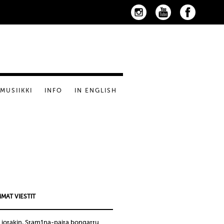
MUSIIKKI
INFO
IN ENGLISH
MAT VIESTIT
 jotakin, Stam1na-paita bongattu