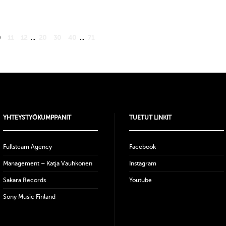
0
11
12
...
20
30
40
...
71
YHTEYSTYÖKUMPPANIT
TUETUT LINKIT
Fullsteam Agency
Facebook
Management – Katja Vauhkonen
Instagram
Sakara Records
Youtube
Sony Music Finland