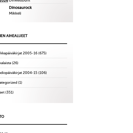
Dinkelsbuhl
.2026
Dinosaurock
Mikkeli
IEN AIHEALUEET
ikkapäiväkirjat 2005-16
(675)
alaista
(26)
udiopäiväkirjat 2004-15
(106)
ategorized
(1)
set
(351)
TO