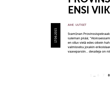
ENSI VII
AIHE:
UUTISET
17.06.2015
Stam1nan Provinssispektaakk
tuleman pitää; ”Aloittaessa
en ollut vielä edes oikein ha
valmisteltu jotakin erikoislaat
vaateparsiin… detaileja on ni
1
...
6
7
8