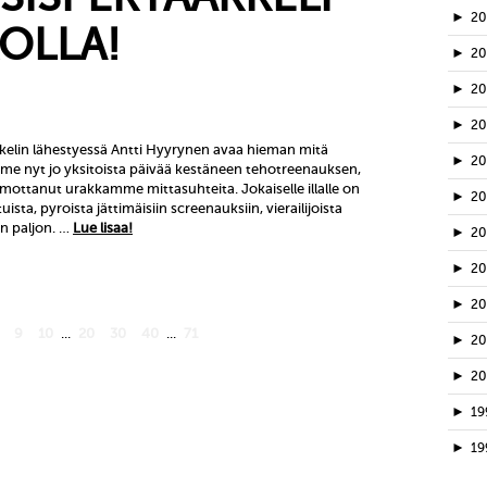
►
2
KOLLA!
►
2
►
20
►
2
elin lähestyessä Antti Hyyrynen avaa hieman mitä
►
2
mme nyt jo yksitoista päivää kestäneen tehotreenauksen,
hmottanut urakkamme mittasuhteita. Jokaiselle illalle on
►
2
uista, pyroista jättimäisiin screenauksiin, vierailijoista
in paljon. …
Lue lisaa!
►
2
►
2
►
2
9
10
...
20
30
40
...
71
►
2
►
2
►
19
►
19