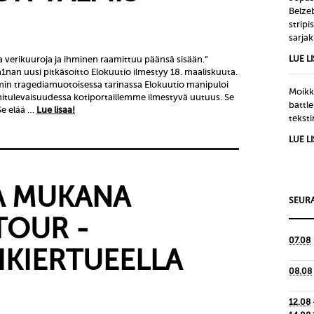
Belze
strip
sarjak
taa verikuuroja ja ihminen raamittuu päänsä sisään.”
LUE L
1nan uusi pitkäsoitto Elokuutio ilmestyy 18. maaliskuuta.
in tragediamuotoisessa tarinassa Elokuutio manipuloi
Moikka
ähitulevaisuudessa kotiportaillemme ilmestyvä uutuus. Se
battle
 Se elää …
Lue lisaa!
tekst
LUE L
A MUKANA
SEURA
TOUR -
07.08
IKIERTUEELLA
08.08
12.08