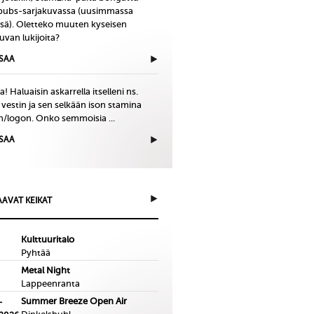
bubs-sarjakuvassa (uusimmassa
issä). Oletteko muuten kyseisen
uvan lukijoita?
ISAA
! Haluaisin askarrella itselleni ns.
 vestin ja sen selkään ison stamina
in/logon. Onko semmoisia ...
ISAA
AVAT KEIKAT
Kulttuuritalo
Pyhtää
Metal Night
Lappeenranta
Summer Breeze Open Air
-