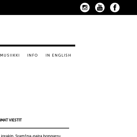
MUSIIKKI
INFO
IN ENGLISH
MAT VIESTIT
 jotakin, Stam1na-paita bongattu