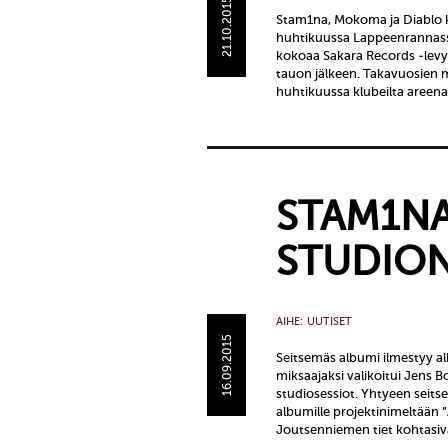
21.10.2015
Stam1na, Mokoma ja Diablo ki
huhtikuussa Lappeenrannassa
kokoaa Sakara Records -lev
tauon jälkeen. Takavuosien 
huhtikuussa klubeilta areen
STAM1NA
STUDION
AIHE:
UUTISET
16.09.2015
Seitsemäs albumi ilmestyy a
miksaajaksi valikoitui Jens
studiosessiot. Yhtyeen seits
albumille projektinimeltään 
Joutsenniemen tiet kohtasiv