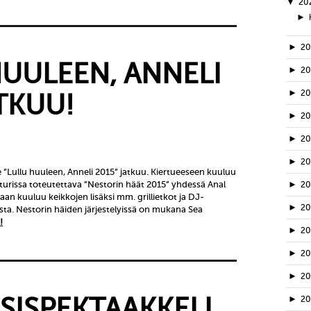
▼
20
►
►
2
HUULEEN, ANNELI
►
2
►
2
TKUU!
►
2
►
2
►
2
e ”Lullu huuleen, Anneli 2015” jatkuu. Kiertueeseen kuuluu
rissa toteutettava ”Nestorin häät 2015” yhdessä Anal
►
2
an kuuluu keikkojen lisäksi mm. grillietkot ja DJ-
►
2
sta. Nestorin häiden järjestelyissä on mukana Sea
!
►
20
►
2
►
2
SISPEKTAAKKELI
►
2