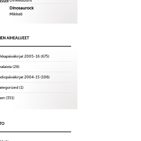
Dinkelsbuhl
.2026
Dinosaurock
Mikkeli
IEN AIHEALUEET
ikkapäiväkirjat 2005-16
(675)
alaista
(26)
udiopäiväkirjat 2004-15
(106)
ategorized
(1)
set
(351)
TO