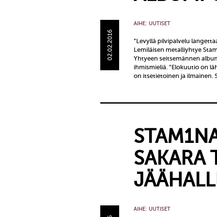
AIHE:
UUTISET
02.02.2016
”Levyllä pilvipalvelu langet
Lemiläisen metalliyhtye Stam
Yhtyeen seitsemännen album
ihmismieliä. ”Elokuutio on l
on itsetietoinen ja ilmainen.
STAM1N
SAKARA 
JÄÄHALL
AIHE:
UUTISET