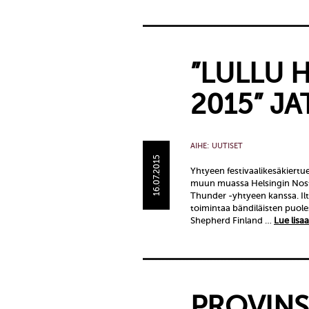
”LULLU 
2015” JA
AIHE:
UUTISET
16.07.2015
Yhtyeen festivaalikesäkiertu
muun muassa Helsingin Nostu
Thunder -yhtyeen kanssa. Ilta
toimintaa bändiläisten puole
Shepherd Finland …
Lue lisaa
PROVINS