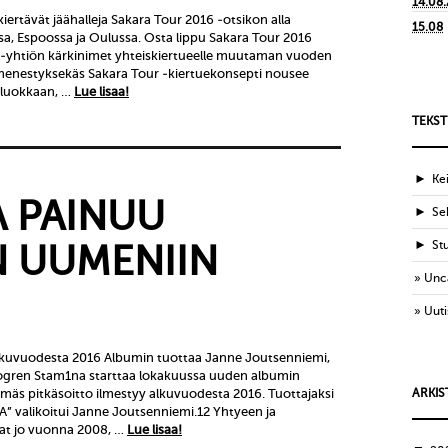
14.08
ertävät jäähalleja Sakara Tour 2016 -otsikon alla
15.08
, Espoossa ja Oulussa. Osta lippu Sakara Tour 2016
y-yhtiön kärkinimet yhteiskiertueelle muutaman vuoden
menestyksekäs Sakara Tour -kiertuekonsepti nousee
aluokkaan, …
Lue lisaa!
TEKST
►
Ke
 PAINUU
►
Sek
►
St
 UUMENIIN
Unc
Uuti
lkuvuodesta 2016 Albumin tuottaa Janne Joutsenniemi,
 Bogren Stam1na starttaa lokakuussa uuden albumin
emäs pitkäsoitto ilmestyy alkuvuodesta 2016. Tuottajaksi
ARKIS
”A” valikoitui Janne Joutsenniemi.12 Yhtyeen ja
at jo vuonna 2008, …
Lue lisaa!