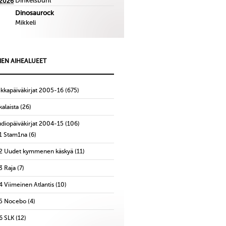
Dinkelsbuhl
.2026
Dinosaurock
Mikkeli
IEN AIHEALUEET
ikkapäiväkirjat 2005-16
(675)
alaista
(26)
udiopäiväkirjat 2004-15
(106)
1 Stam1na
(6)
2 Uudet kymmenen käskyä
(11)
3 Raja
(7)
4 Viimeinen Atlantis
(10)
5 Nocebo
(4)
6 SLK
(12)