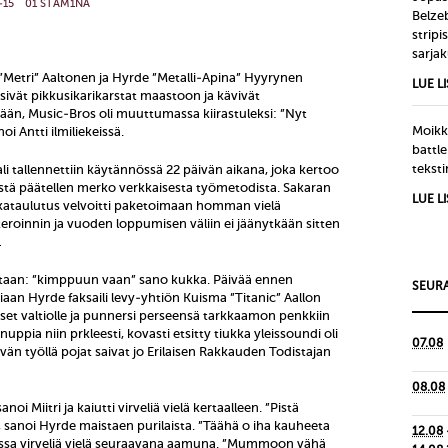
-15
01 STAM1NA
Belze
strip
sarjak
tri ”Metri” Aaltonen ja Hyrde ”Metalli-Apina” Hyyrynen
LUE L
äisivät pikkusikarikarstat maastoon ja kävivät
sään, Music-Bros oli muuttumassa kiirastuleksi: ”Nyt
Moikka
noi Antti ilmiliekeissä.
battle
tekst
aali tallennettiin käytännössä 22 päivän aikana, joka kertoo
ästä päätellen merko verkkaisesta työmetodista. Sakaran
LUE L
ikataulutus velvoitti paketoimaan homman vielä
eroinnin ja vuoden loppumisen väliin ei jäänytkään sitten
…
autaan: ”kimppuun vaan” sano kukka. Päivää ennen
SEURA
iaan Hyrde faksaili levy-yhtiön Kuisma ”Titanic” Aallon
et valtiolle ja punnersi perseensä tarkkaamon penkkiin
 nuppia niin prkleesti, kovasti etsitty tiukka yleissoundi oli
07.08
än työllä pojat saivat jo Erilaisen Rakkauden Todistajan
08.08
oi Miitri ja kaiutti virveliä vielä kertaalleen. ”Pistä
noi Hyrde maistaen purilaista. ”Täähä o iha kauheeta
12.08
taessa virveliä vielä seuraavana aamuna. ”Mummoon vähä