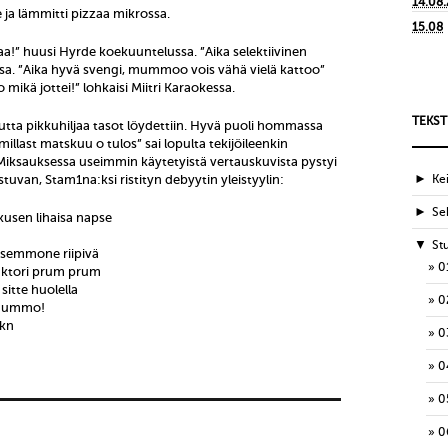
14.08
 ja lämmitti pizzaa mikrossa.
15.08
raa!” huusi Hyrde koekuuntelussa. ”Aika selektiivinen
issa. ”Aika hyvä svengi, mummoo vois vähä vielä kattoo”
o mikä jottei!” lohkaisi Miitri Karaokessa.
TEKST
mutta pikkuhiljaa tasot löydettiin. Hyvä puoli hommassa
millast matskuu o tulos” sai lopulta tekijöileenkin
Miksauksessa useimmin käytetyistä vertauskuvista pystyi
►
uvan, Stam1na:ksi ristityn debyytin yleistyylin:
Ke
►
Sek
kusen lihaisa napse
▼
St
 semmone riipivä
0
raktori prum prum
 sitte huolella
0
 mummo!
rkn
0
0
0
0