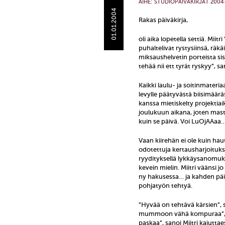
AIHE:
STUDIOPÄIVÄKIRJAT 2004
01.01.2004
Rakas päiväkirja,
oli aika lopetella settiä. Mii
puhaltelivat rystysiinsä, räk
miksaushelvetin porteista si
tehää nii ett tyrät ryskyy”, sa
Kaikki laulu- ja soitinmateri
levylle päätyvästä biisimäär
kanssa mietiskelty projektia
joulukuun aikana, joten mast
kuin se päivä. Voi LuOjAAaa
Vaan kiirehän ei ole kuin h
odotettuja kertausharjoituks
ryydityksellä lykkäysanomuks
kevein mielin. Miitri väänsi jo
ny hakusessa… ja kahden päiv
pohjatyön tehtyä.
”Hyvää on tehtävä kärsien”, san
mummoon vähä kompuraa”, sa
paskaa”, sanoi Miitri kaiut