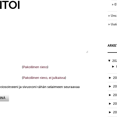
TOI
0
Unc
Uuti
ARKIS
▼
20
►
(
Pakollinen tieto
)
(
Pakollinen tieto, ei julkaista
)
►
2
►
2
tiosoitteeni ja sivustoni tähän selaimeen seuraavaa
►
2
►
2
►
2