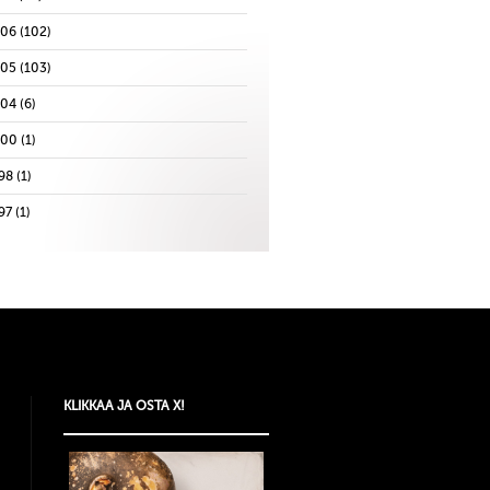
006
(102)
005
(103)
004
(6)
000
(1)
98
(1)
97
(1)
KLIKKAA JA OSTA X!