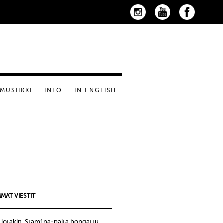
MUSIIKKI
INFO
IN ENGLISH
MAT VIESTIT
 jotakin, Stam1na-paita bongattu