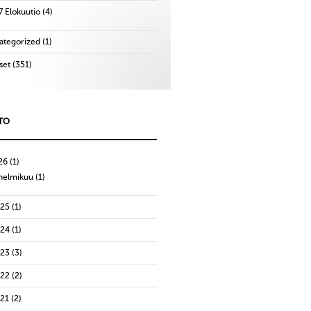
7 Elokuutio
(4)
ategorized
(1)
set
(351)
TO
26
(1)
helmikuu
(1)
025
(1)
024
(1)
023
(3)
022
(2)
021
(2)