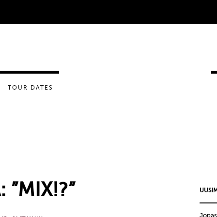
TOUR DATES
 ”MIX!?”
UUSIM
Jopas