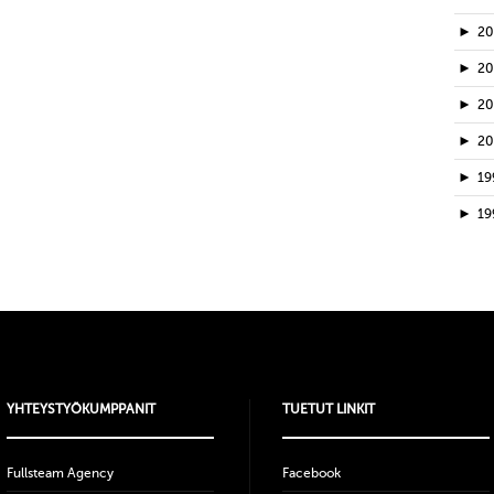
►
2
►
2
►
2
►
2
►
19
►
19
YHTEYSTYÖKUMPPANIT
TUETUT LINKIT
Fullsteam Agency
Facebook