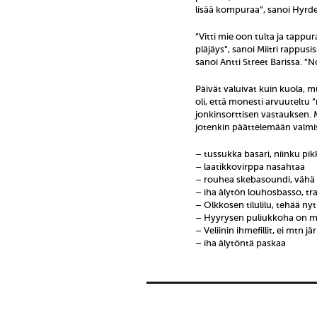
lisää kompuraa”, sanoi Hyrde
”Vitti mie oon tulta ja tappu
pläjäys”, sanoi Miitri rappus
sanoi Antti Street Barissa. ”N
Päivät valuivat kuin kuola, 
oli, että monesti arvuuteltu ”
jonkinsorttisen vastauksen. 
jotenkin päättelemään valmist
– tussukka basari, niinku pik
– laatikkovirppa nasahtaa
– rouhea skebasoundi, vähä
– iha älytön louhosbasso, t
– Olkkosen tilulilu, tehää nyt
– Hyyrysen puliukkoha on
– Veliinin ihmefillit, ei mtn jä
– iha älytöntä paskaa