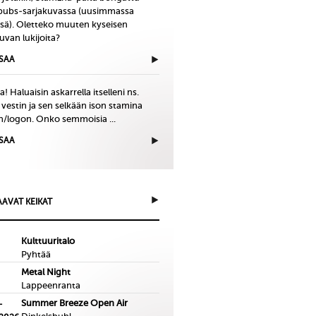
bubs-sarjakuvassa (uusimmassa
issä). Oletteko muuten kyseisen
uvan lukijoita?
ISAA
! Haluaisin askarrella itselleni ns.
 vestin ja sen selkään ison stamina
in/logon. Onko semmoisia ...
ISAA
AVAT KEIKAT
Kulttuuritalo
Pyhtää
Metal Night
Lappeenranta
Summer Breeze Open Air
-