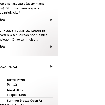
bubs-sarjakuvassa (uusimmassa
issä). Oletteko muuten kyseisen
uvan lukijoita?
ISAA
! Haluaisin askarrella itselleni ns.
 vestin ja sen selkään ison stamina
in/logon. Onko semmoisia ...
ISAA
AVAT KEIKAT
Kulttuuritalo
Pyhtää
Metal Night
Lappeenranta
Summer Breeze Open Air
-