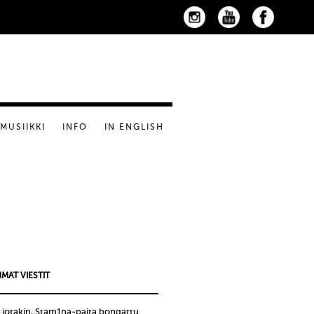
MUSIIKKI
INFO
IN ENGLISH
MAT VIESTIT
 jotakin, Stam1na-paita bongattu