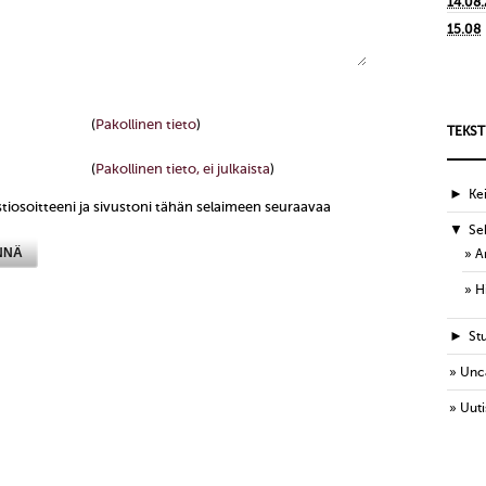
14.08
15.08
(
Pakollinen tieto
)
TEKST
(
Pakollinen tieto, ei julkaista
)
►
Ke
tiosoitteeni ja sivustoni tähän selaimeen seuraavaa
▼
Sek
A
H
►
St
Unc
Uuti