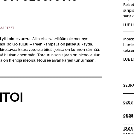
Belze
strip
sarjak
LUE L
 AARTEET
 yli kolme vuotta. Aika ei selvästikään ole mennyt
Moikka
kasti soitto sujuu – treenikämpällä on jaksettu käydä.
battle
kiteltavaa kitaravetoista biisiä, joissa on kunnon särmää.
tekst
eissä hiukan enemmän. Toteutus sen sijaan on hieno laulun
LUE L
a on hienoja ideoita. Nousee aivan kärjen tuntumaan.
SEURA
TOI
07.08
08.08
12.08