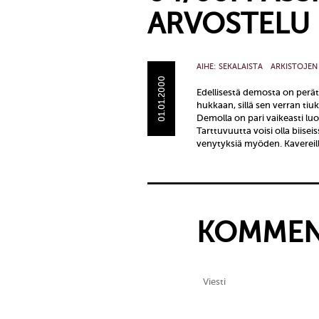
ARVOSTELU
AIHE:
SEKALAISTA
ARKISTOJEN
01.01.2000
Edellisestä demosta on peräti
hukkaan, sillä sen verran tiu
Demolla on pari vaikeasti luo
Tarttuvuutta voisi olla biis
venytyksiä myöden. Kavereill
KOMMEN