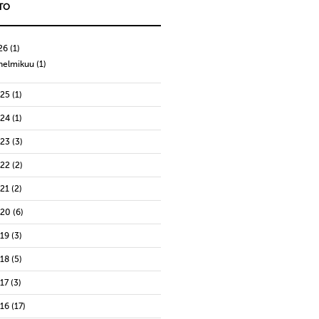
TO
26
(1)
helmikuu
(1)
025
(1)
024
(1)
023
(3)
022
(2)
021
(2)
020
(6)
019
(3)
018
(5)
17
(3)
016
(17)