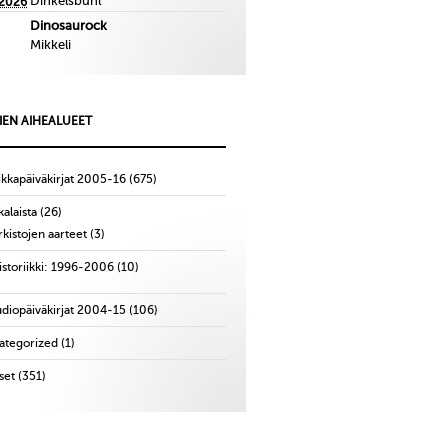
Dinkelsbuhl
.2026
Dinosaurock
Mikkeli
IEN AIHEALUEET
ikkapäiväkirjat 2005-16
(675)
alaista
(26)
rkistojen aarteet
(3)
istoriikki: 1996-2006
(10)
udiopäiväkirjat 2004-15
(106)
ategorized
(1)
set
(351)