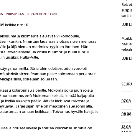
Belze
strip
16
2005/2 KANTTURAIN KONTTORIT
sarjak
05 keikka nro 10
LUE L
ksituhatta kilometriä ajettavaa viikonlopulle,
Moikka
isen kusikin. Nimittäin lauantaina oltais sitten menossa
battle
 Ville ja äijä hieman merimies-tyylinen ihminen. Hän
tekst
stä Rovaniemelle. Ja koska huumori ja huuli tuntui
tiin uusiksi: Hullu-Ville.
LUE L
ytyshommilla. Jörisrokin edellisvuoden veto oli
tä pistivät sitten Stampan pellet soittamaan perjantain
 Mikäpä siinä, soitetaan soitetaan.
SEURA
uhtaasti kolaroimatta perille. Mokoma soitti juuri toista
. Huomaamme, että Mokoman keikalla lentää kaljapullo
i ja leviää ukkojen päälle. Jätkät kiehuvat raivosta ja
07.08
ttävät. Järjestäjän ilme on melkoinen stetsonin alla.
istautumaan omaan keikkaan. Toivomus hyvälle haltijalle
08.08
12.08
uilee ja nousee lavalle ja soittaa keikkansa. Ihmisiä on