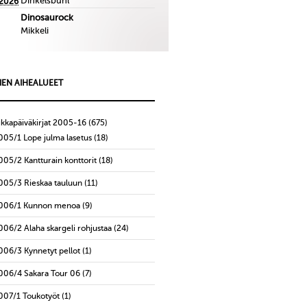
Dinkelsbuhl
.2026
Dinosaurock
Mikkeli
IEN AIHEALUEET
ikkapäiväkirjat 2005-16
(675)
005/1 Lope julma lasetus
(18)
005/2 Kantturain konttorit
(18)
005/3 Rieskaa tauluun
(11)
006/1 Kunnon menoa
(9)
006/2 Alaha skargeli rohjustaa
(24)
006/3 Kynnetyt pellot
(1)
006/4 Sakara Tour 06
(7)
007/1 Toukotyöt
(1)