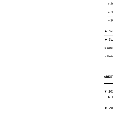
2
2
2
►
Sek
►
St
Unc
Uuti
ARKIS
▼
20
►
►
2