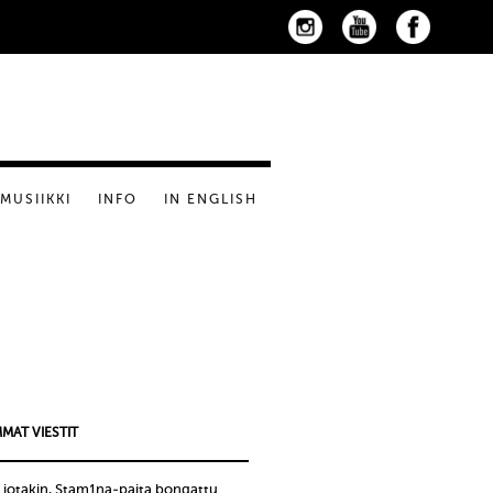
MUSIIKKI
INFO
IN ENGLISH
MAT VIESTIT
 jotakin, Stam1na-paita bongattu