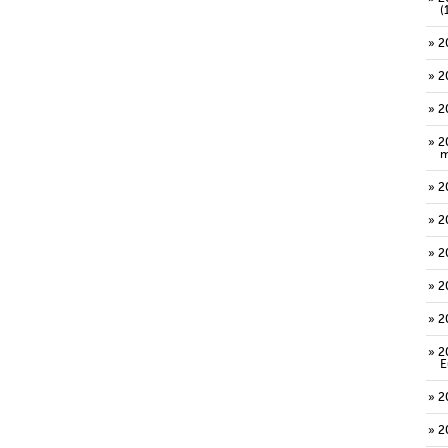
(
2
2
2
2
m
2
2
2
2
2
2
E
2
2