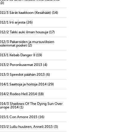
10)
011/3 Särät kaakkoon (Kesähäät)
(14)
012/1 Irti arjesta
(26)
012/2 Takki auki ilman housuja
(17)
012/3 Pakaroiden ja mursuviiksien
olemmat posket
(2)
013/1 Kebab Danger II
(19)
013/2 Poronkusemat 2013
(4)
013/3 Speedot päähän 2013
(6)
014/1 Saattoja ja hoitoja 2014
(29)
014/2 Rodeo Hell 2014
(18)
014/3 Shadows Of The Dying Sun Over
urope 2014
(1)
015/1 Con Amore 2015
(16)
015/2 Lullu huuleen, Anneli 2015
(3)