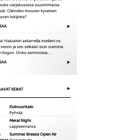
bubs-sarjakuvassa (uusimmassa
issä). Oletteko muuten kyseisen
uvan lukijoita?
ISAA
! Haluaisin askarrella itselleni ns.
 vestin ja sen selkään ison stamina
in/logon. Onko semmoisia ...
ISAA
AVAT KEIKAT
Kulttuuritalo
Pyhtää
Metal Night
Lappeenranta
Summer Breeze Open Air
-