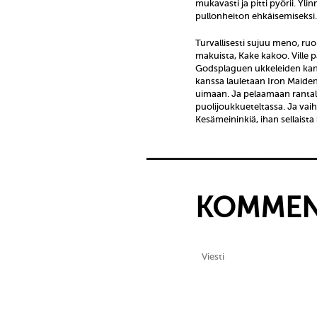
mukavasti ja pitti pyörii. Yli
pullonheiton ehkäisemiseksi
Turvallisesti sujuu meno, ruo
makuista, Kake kakoo. Ville
Godsplaguen ukkeleiden kans
kanssa lauletaan Iron Maiden
uimaan. Ja pelaamaan rantale
puolijoukkueteltassa. Ja vai
Kesämeininkiä, ihan sellaist
KOMMEN