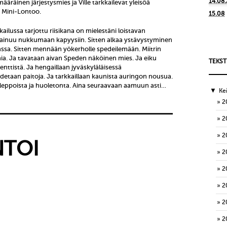
14.08
nmääräinen järjestysmies ja Ville tarkkailevat yleisöä
. Mini-Lontoo.
15.08
kailussa tarjottu riisikana on mielestäni loistavan
 painuu nukkumaan kapyysiin. Sitten alkaa ystävystyminen
sa. Sitten mennään yökerholle spedeilemään. Miitrin
ia. Ja tavataan aivan Speden näköinen mies. Ja eiku
TEKST
nttistä. Ja hengaillaan jyväskyläläisessä
hdetaan paitoja. Ja tarkkaillaan kaunista auringon nousua.
a leppoista ja huoletonta. Aina seuraavaan aamuun asti…
▼
Ke
2
2
2
TOI
2
2
2
2
2