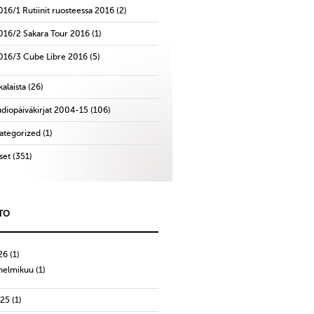
016/1 Rutiinit ruosteessa 2016
(2)
016/2 Sakara Tour 2016
(1)
016/3 Cube Libre 2016
(5)
alaista
(26)
udiopäiväkirjat 2004-15
(106)
ategorized
(1)
set
(351)
TO
26
(1)
helmikuu
(1)
025
(1)