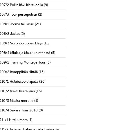
007/2 Poika kävi kiertueella
(9)
007/3 Tour persepoliisit
(2)
008/1 Jorma tai Lasse
(21)
008/2 Jatkot
(5)
008/3 Soronoo Sober Days
(16)
008/4 Miuku ja Mauku pinteessä
(5)
009/1 Training Montage Tour
(3)
009/2 Kymppihän riittää
(15)
010/1 Hulabaloo ulapalla
(26)
010/2 Askel kerrallaan
(16)
010/3 Maalta merelle
(1)
010/4 Sakara Tour 2010
(8)
011/1 Hittikumara
(1)
011/2 Ja tähän haluaisi vielä lisätä että