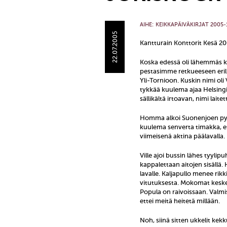
AIHE:
KEIKKAPÄIVÄKIRJAT 2005-
22.07.2005
Kantturain Konttorit Kesä 20
Koska edessä oli lähemmäs ka
pestasimme retkueeseen erill
Yli-Tornioon. Kuskin nimi oli
tykkää kuulema ajaa Helsingi
sällikältä irtoavan, nimi laitet
Homma alkoi Suonenjoen pysä
kuulema senverta timakka, et
viimeisenä aktina päälavalla.
Ville ajoi bussin lähes tyylip
kappalettaan aitojen sisällä
lavalle. Kaljapullo menee rikk
vitutuksesta. Mokomat keskey
Popula on raivoissaan. Valm
ettei meitä heitetä millään.
Noh, siinä sitten ukkelit kekk