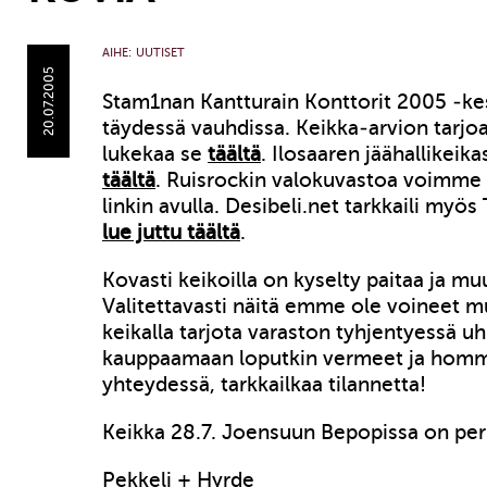
AIHE:
UUTISET
20.07.2005
Stam1nan Kantturain Konttorit 2005 -kes
täydessä vauhdissa. Keikka-arvion tarjoa
lukekaa se
täältä
. Ilosaaren jäähallikeika
täältä
. Ruisrockin valokuvastoa voimme
linkin avulla. Desibeli.net tarkkaili myös
lue juttu täältä
.
Kovasti keikoilla on kyselty paitaa ja m
Valitettavasti näitä emme ole voineet m
keikalla tarjota varaston tyhjentyessä u
kauppaamaan loputkin vermeet ja homme
yhteydessä, tarkkailkaa tilannetta!
Keikka 28.7. Joensuun Bepopissa on per
Pekkeli + Hyrde