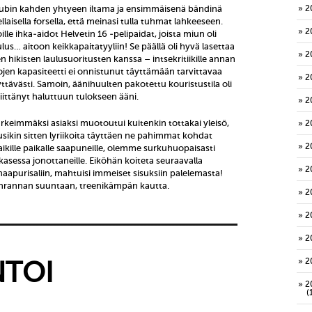
bin kahden yhtyeen iltama ja ensimmäisenä bändinä
2
ellaisella forsella, että meinasi tulla tuhmat lahkeeseen.
2
e ihka-aidot Helvetin 16 -pelipaidat, joista miun oli
ulus… aitoon keikkapaitatyyliin! Se päällä oli hyvä lasettaa
2
ten hikisten laulusuoritusten kanssa – intsekritiikille annan
en kapasiteetti ei onnistunut täyttämään tarvittavaa
2
ttävästi. Samoin, äänihuulten pakotettu kouristustila oli
riittänyt haluttuun tulokseen ääni.
2
ärkeimmäksi asiaksi muotoutui kuitenkin tottakai yleisö,
2
usikin sitten lyriikoita täyttäen ne pahimmat kohdat
2
kaikille paikalle saapuneille, olemme surkuhuopaisasti
sessa jonottaneille. Eiköhän koiteta seuraavalla
2
 naapurisaliin, mahtuisi immeiset sisuksiin palelemasta!
enrannan suuntaan, treenikämpän kautta.
2
2
2
2
TOI
2
(