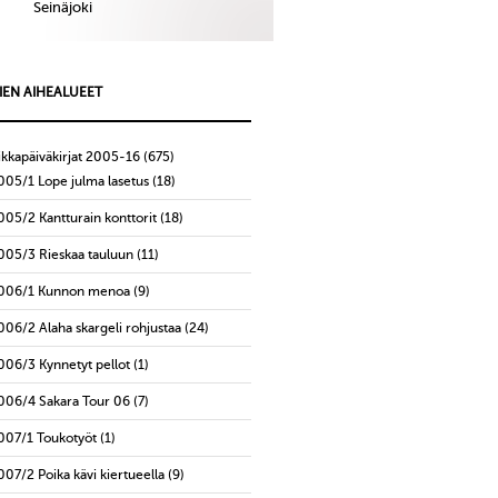
Seinäjoki
IEN AIHEALUEET
ikkapäiväkirjat 2005-16
(675)
005/1 Lope julma lasetus
(18)
005/2 Kantturain konttorit
(18)
005/3 Rieskaa tauluun
(11)
006/1 Kunnon menoa
(9)
006/2 Alaha skargeli rohjustaa
(24)
006/3 Kynnetyt pellot
(1)
006/4 Sakara Tour 06
(7)
007/1 Toukotyöt
(1)
007/2 Poika kävi kiertueella
(9)