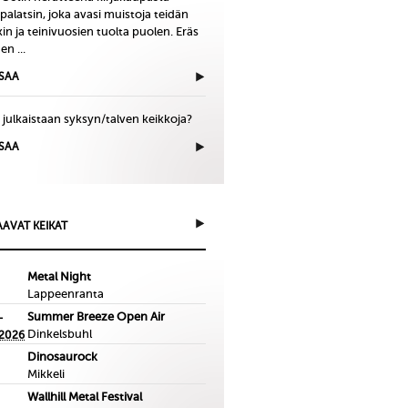
palatsin, joka avasi muistoja teidän
in ja teinivuosien tuolta puolen. Eräs
en ...
ISAA
 julkaistaan syksyn/talven keikkoja?
ISAA
AVAT KEIKAT
Metal Night
Lappeenranta
Summer Breeze Open Air
-
Dinkelsbuhl
.2026
Dinosaurock
Mikkeli
Wallhill Metal Festival