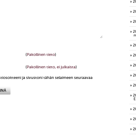
2
2
2
2
m
2
(
Pakollinen tieto
)
2
2
(
Pakollinen tieto, ei julkaista
)
2
tiosoitteeni ja sivustoni tähän selaimeen seuraavaa
2
2
E
2
2
2