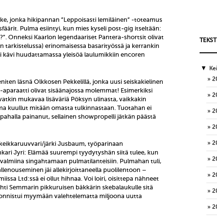
ake, jonka hikipannan ”Leppoisasti lemiläinen” -toteamus
fäärit. Pulma esiintyi, kun mies kyseli post-gig itseltään:
?”. Onneksi Kaarlon legendaariset Pantera-shortsit olivat
TEKST
en tarkistelussa) erinomaisessa basarityössä ja kerrankin
eli kävi huudattamassa yleisöä laulumikkiin encoren
▼
Ke
2
niten läsnä Olkkosen Pekkelillä, jonka uusi seiskakielinen
sa-aparaatti olivat sisäänajossa molemmat! Esimerkiksi
2
vatkin mukavaa lisäväriä Pöksyn ulinasta, vaikkakin
ma kuullut mitään omasta tulkinnastaan. Tuotahan ei
2
ahalla painanut, sellainen showpropelli jätkän päästä
2
2
eikkaruuvvari/järki Jusbaum, työparinaan
kari Jyri: Elämää suurempi tyydytyshän siitä tulee, kun
2
a valmiina singahtamaan pulmatilanteisiin. Pulmahan tuli,
enouseminen jäi allekirjoittaneella puolilentoon –
2
iissa Ltd:ssä ei ollut hihnaa. Voi loiri, oisittepa nähneet
ahti Semmarin pikkuruisen bäkkärin skebalaukulle sitä
2
i onnistui myymään valehtelematta miljoona uutta
2