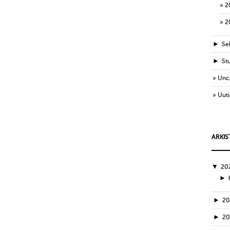
2
2
►
Sek
►
St
Unc
Uuti
ARKIS
▼
20
►
►
2
►
2