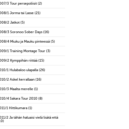
007/3 Tour persepoliisit
(2)
008/1 Jorma tai Lasse
(21)
008/2 Jatkot
(5)
008/3 Soronoo Sober Days
(16)
008/4 Miuku ja Mauku pinteessä
(5)
009/1 Training Montage Tour
(3)
009/2 Kymppihän riittää
(15)
010/1 Hulabaloo ulapalla
(26)
010/2 Askel kerrallaan
(16)
010/3 Maalta merelle
(1)
010/4 Sakara Tour 2010
(8)
011/1 Hittikumara
(1)
011/2 Ja tähän haluaisi vielä lisätä että
10)