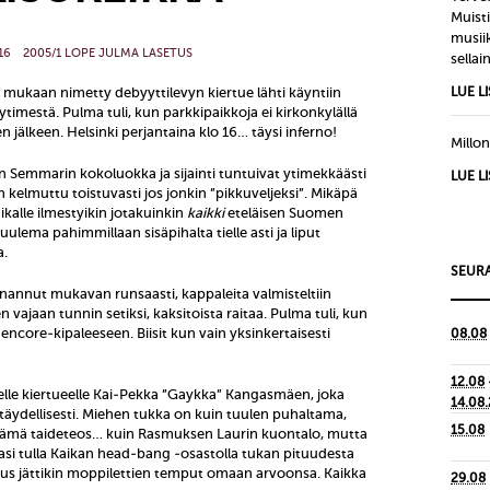
Muisti
musiik
16
2005/1 LOPE JULMA LASETUS
sellain
 mukaan nimetty debyyttilevyn kiertue lähti käyntiin
LUE L
ytimestä. Pulma tuli, kun parkkipaikkoja ei kirkonkylällä
 jälkeen. Helsinki perjantaina klo 16… täysi inferno!
Millon
n Semmarin kokoluokka ja sijainti tuntuivat ytimekkäästi
LUE L
 kelmuttu toistuvasti jos jonkin ”pikkuveljeksi”. Mikäpä
aikalle ilmestyikin jotakuinkin
kaikki
eteläisen Suomen
kuulema pahimmillaan sisäpihalta tielle asti ja liput
a.
SEURA
enannut mukavan runsaasti, kappaleita valmisteltiin
n vajaan tunnin setiksi, kaksitoista raitaa. Pulma tuli, kun
 encore-kipaleeseen. Biisit kun vain yksinkertaisesti
08.08
12.08
elle kiertueelle Kai-Pekka ”Gaykka” Kangasmäen, joka
14.08
 täydellisesti. Miehen tukka on kuin tuulen puhaltama,
15.08
äyttämä taideteos… kuin Rasmuksen Laurin kuontalo, mutta
si tulla Kaikan head-bang -osastolla tukan pituudesta
us jättikin moppilettien temput omaan arvoonsa. Kaikka
29.08