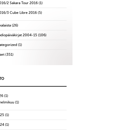
016/2 Sakara Tour 2016
(1)
016/3 Cube Libre 2016
(5)
alaista
(26)
udiopäiväkirjat 2004-15
(106)
ategorized
(1)
set
(351)
TO
26
(1)
helmikuu
(1)
025
(1)
024
(1)