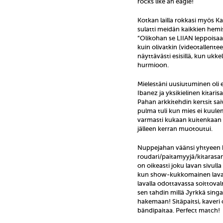
rocks like an eagle!
Kotkan lailla rokkasi myös K
sulatti meidän kaikkien hemis
”Olikohan se LIIAN leppoisaa
kuin olivatkin (videotallente
näyttävästi esisillä, kun ukk
hurmioon.
Mielestäni uusiutuminen oli e
Ibanez ja yksikielinen kitari
Pahan arkkitehdin kertsit sai
pulma tuli kun mies ei kuule
varmasti kukaan kuitenkaan p
jälleen kerran muotoutui.
Nuppejahan väänsi yhtyeen k
roudari/paitamyyjä/kitarasan
on oikeasti joku lavan sivull
kun show-kukkomainen lavall
lavalla odottavassa soittovalm
sen tahdin millä Jyrkkä sing
hakemaan! Sitäpaitsi, kaver
bändipaitaa. Perfect match!