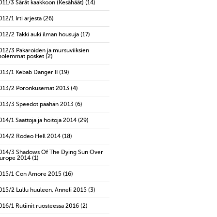
011/3 Särät kaakkoon (Kesähäät)
(14)
012/1 Irti arjesta
(26)
012/2 Takki auki ilman housuja
(17)
012/3 Pakaroiden ja mursuviiksien
olemmat posket
(2)
013/1 Kebab Danger II
(19)
013/2 Poronkusemat 2013
(4)
013/3 Speedot päähän 2013
(6)
014/1 Saattoja ja hoitoja 2014
(29)
014/2 Rodeo Hell 2014
(18)
014/3 Shadows Of The Dying Sun Over
urope 2014
(1)
015/1 Con Amore 2015
(16)
015/2 Lullu huuleen, Anneli 2015
(3)
016/1 Rutiinit ruosteessa 2016
(2)