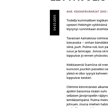
AIHE:
KEIKKAPÄIVÄKIRJAT 2005-
04.03.2005
Todella kummallisen logiikan
upeasti Helsingin sykkivästä 
löytynyt tunninkaan etsimisen
Tavastian kainalossa toimiva
loistavalta – onhan bändiäkin
siinä, juuh. Pulma tuli, kun p
tutut ja fanittajat. Jonoa oli 
loppuivat jo ennen yhtätoist
Keikkasettiä Stam1na oli tre
kuntoon juurikin passelisti se
yleisö ei ollut tyytyä kahteen
loppuivat kesken.
Olimme kiinnittäneet alkane
ajoikin bassonsa sisään suht
sellaisen jättipropellin räj
lemiläisempänä. Pulma meina
johtuen, mutta miehen habit