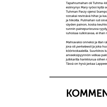
Tapahtumahan oli Tuhma-klu
esiintynyt Mary työsti kyllä s
Tuhman Patzy ojensi Stampoill
tottakai revittävä hihat ja ka
ja hikoilla. Pulmahan tuli sit
täyden painon, koska keuhkoj
tunnin painepuristusta tyydy
tuhoisaa tulkittavaa, ei ihan 
Mahtavaksi onneksi ja illan t
jota oli
perkeleesti
ja joka hu
köörivokaaleilla. Suurkiitos 
anteeksipyynnön velkaa pakka
julkkarilla hankkiutua siihen
Tästä on hyvä jatkaa Lappe
KOMMEN