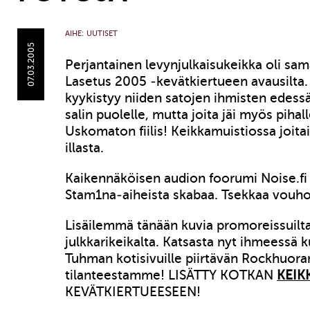
AIHE:
UUTISET
07.03.2005
Perjantainen levynjulkaisukeikka oli sa
Lasetus 2005 -kevätkiertueen avausilta.
kyykistyy niiden satojen ihmisten edessä
salin puolelle, mutta joita jäi myös piha
Uskomaton fiilis! Keikkamuistiossa joita
illasta.
Kaikennäköisen audion foorumi Noise.fi 
Stam1na-aiheista skabaa. Tsekkaa vouh
Lisäilemmä tänään kuvia promoreissuil
julkkarikeikalta. Katsasta nyt ihmeessä 
Tuhman kotisivuille piirtävän Rockhuor
tilanteestamme! LISÄTTY KOTKAN
KEIK
KEVÄTKIERTUEESEEN!