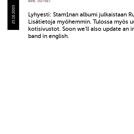
AIHE:
UUTISET
25.10.2005
Lyhyesti: Stam1nan albumi julkaistaan Ru
Lisätietoja myöhemmin. Tulossa myös u
kotisivustot. Soon we’ll also update an i
band in english.