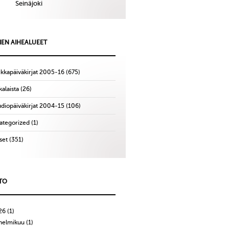
Seinäjoki
IEN AIHEALUEET
ikkapäiväkirjat 2005-16
(675)
alaista
(26)
udiopäiväkirjat 2004-15
(106)
ategorized
(1)
set
(351)
TO
26
(1)
helmikuu
(1)