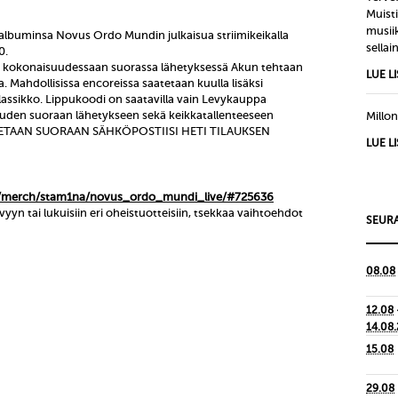
Muisti
musiik
albuminsa Novus Ordo Mundin julkaisua striimikeikalla
sellain
0.
n kokonaisuudessaan suorassa lähetyksessä Akun tehtaan
LUE L
. Mahdollisissa encoreissa saatetaan kuulla lisäksi
ssikko. Lippukoodi on saatavilla vain Levykauppa
keuden suoraan lähetykseen sekä keikkatallenteeseen
Millon
MITETAAN SUORAAN SÄHKÖPOSTIISI HETI TILAUKSEN
LUE L
i/merch/stam1na/novus_ordo_mundi_live/#725636
yyn tai lukuisiin eri oheistuotteisiin, tsekkaa vaihtoehdot
SEURA
08.08
12.08
14.08
15.08
29.08