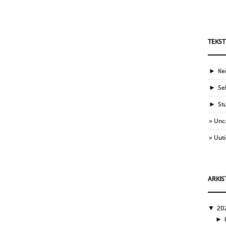
TEKST
►
Ke
►
Sek
►
St
Unc
Uuti
ARKIS
▼
20
►