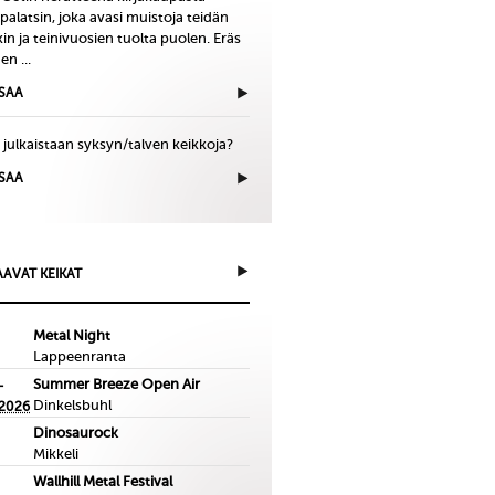
palatsin, joka avasi muistoja teidän
in ja teinivuosien tuolta puolen. Eräs
en ...
ISAA
 julkaistaan syksyn/talven keikkoja?
ISAA
AVAT KEIKAT
Metal Night
Lappeenranta
Summer Breeze Open Air
-
Dinkelsbuhl
.2026
Dinosaurock
Mikkeli
Wallhill Metal Festival