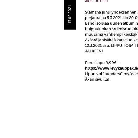
AIHE:
UUTISET
17.02.2021
Stam1na juhlii yhdeksännen 
perjantaina 5.3.2021 klo 20:0
Bändi soittaa uuden albumi
huippuluokan striimistudiolta
muutama vanhempi keikkakla
Äxästä ja sisältää katseluoi
12.3.2021 asti. LIPPU TOI
JÄLKEEN!
Peruslippu 9,99€ –
https://www.levykauppax.f
Lipun voi ”bundalta” myös lev
Äxän sivuilta!