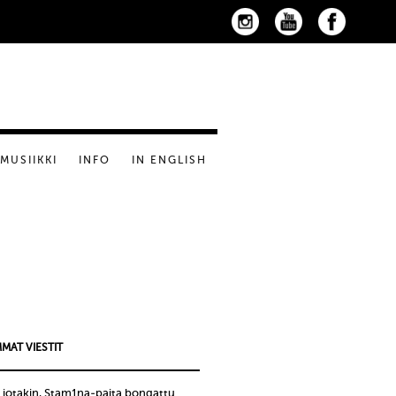
MUSIIKKI
INFO
IN ENGLISH
MAT VIESTIT
 jotakin, Stam1na-paita bongattu