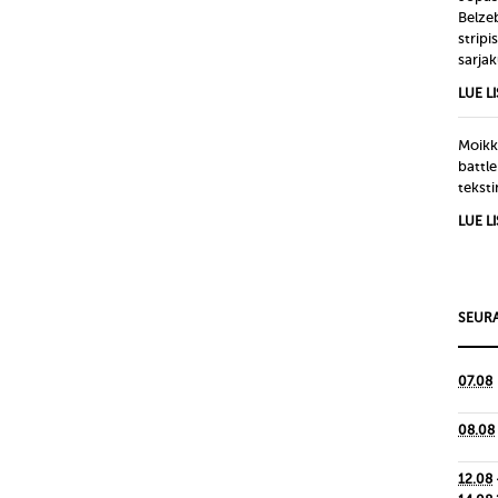
Belze
strip
sarjak
LUE L
Moikka
battle
tekst
LUE L
SEURA
07.08
08.08
12.08