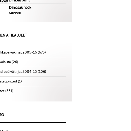
Dinkelsbuhl
.2026
Dinosaurock
Mikkeli
IEN AIHEALUEET
ikkapäiväkirjat 2005-16
(675)
alaista
(26)
udiopäiväkirjat 2004-15
(106)
ategorized
(1)
set
(351)
TO