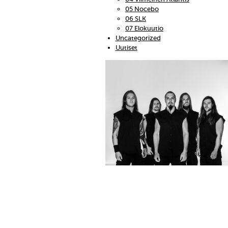
05 Nocebo
06 SLK
07 Elokuutio
Uncategorized
Uutiset