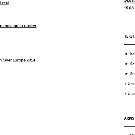
14.08
ä että
15.08
ien molemmat posket
TEKST
►
Ke
n Over Europe 2014
►
Sek
►
St
Unc
Uuti
ARKIS