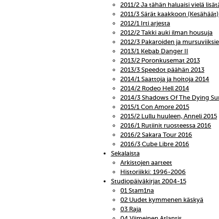
2011/2 Ja tähän haluaisi vielä lisät
2011/3 Särät kaakkoon (Kesähäät)
2012/1 Irti arjesta
2012/2 Takki auki ilman housuja
2012/3 Pakaroiden ja mursuviiks
2013/1 Kebab Danger II
2013/2 Poronkusemat 2013
2013/3 Speedot päähän 2013
2014/1 Saattoja ja hoitoja 2014
2014/2 Rodeo Hell 2014
2014/3 Shadows Of The Dying Su
2015/1 Con Amore 2015
2015/2 Lullu huuleen, Anneli 2015
2016/1 Rutiinit ruosteessa 2016
2016/2 Sakara Tour 2016
2016/3 Cube Libre 2016
Sekalaista
Arkistojen aarteet
Historiikki: 1996-2006
Studiopäiväkirjat 2004-15
01 Stam1na
02 Uudet kymmenen käskyä
03 Raja
04 Viimeinen Atlantis