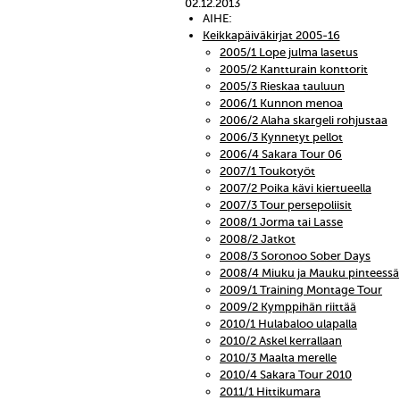
02.12.2013
AIHE:
Keikkapäiväkirjat 2005-16
2005/1 Lope julma lasetus
2005/2 Kantturain konttorit
2005/3 Rieskaa tauluun
2006/1 Kunnon menoa
2006/2 Alaha skargeli rohjustaa
2006/3 Kynnetyt pellot
2006/4 Sakara Tour 06
2007/1 Toukotyöt
2007/2 Poika kävi kiertueella
2007/3 Tour persepoliisit
2008/1 Jorma tai Lasse
2008/2 Jatkot
2008/3 Soronoo Sober Days
2008/4 Miuku ja Mauku pinteessä
2009/1 Training Montage Tour
2009/2 Kymppihän riittää
2010/1 Hulabaloo ulapalla
2010/2 Askel kerrallaan
2010/3 Maalta merelle
2010/4 Sakara Tour 2010
2011/1 Hittikumara