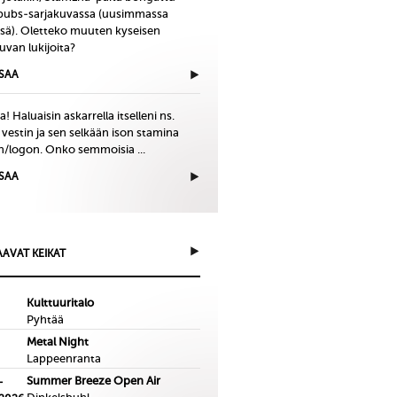
bubs-sarjakuvassa (uusimmassa
issä). Oletteko muuten kyseisen
uvan lukijoita?
ISAA
! Haluaisin askarrella itselleni ns.
 vestin ja sen selkään ison stamina
in/logon. Onko semmoisia ...
ISAA
AVAT KEIKAT
Kulttuuritalo
Pyhtää
Metal Night
Lappeenranta
Summer Breeze Open Air
-