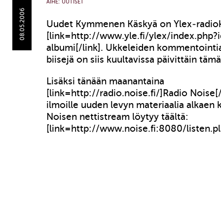
AIHE:
UUTISET
08.05.2006
Uudet Kymmenen Käskyä on Ylex-radio
[link=http://www.yle.fi/ylex/index.php?
albumi[/link]. Ukkeleiden kommentointi
biisejä on siis kuultavissa päivittäin tämä
Lisäksi tänään maanantaina
[link=http://radio.noise.fi/]Radio Noise[/
ilmoille uuden levyn materiaalia alkaen 
Noisen nettistream löytyy täältä:
[link=http://www.noise.fi:8080/listen.pl