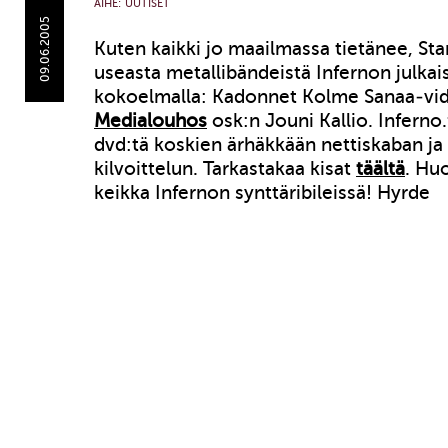
AIHE:
UUTISET
09.06.2005
Kuten kaikki jo maailmassa tietänee, St
useasta metallibändeistä Infernon julka
kokoelmalla: Kadonnet Kolme Sanaa-vi
Medialouhos
osk:n Jouni Kallio. Inferno.
dvd:tä koskien ärhäkkään nettiskaban ja
kilvoittelun. Tarkastakaa kisat
täältä
. Hu
keikka Infernon synttäribileissä! Hyrde