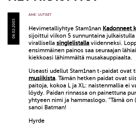
AIHE:
UUTISET
06.02.2005
Hevimetalliyhtye Stam1nan
Kadonneet 
sijoittui viikon 5 sunnuntaina julkaistul
virallisella
singlelistalla
viidenneksi. Lo
ensimmäinen painos saa seuraajan lähia
kiekkoasi lähimmältä musakauppiaalta.
Useasti udellut Stam1nan t-paidat ovat t
musiikista
. Tämän hetken paidat ovat siis
paitoja, kokoa L ja XL: naistenmallia ei va
löydy. Paidan rinnassa on painettuna pun
yhtyeen nimi ja hammaslogo. ”Tämä on (
sanoi Batman!
Hyrde