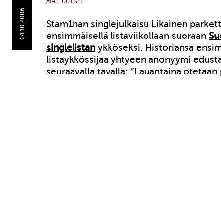
AIHE:
UUTISET
04.10.2006
Stam1nan singlejulkaisu Likainen parketti
ensimmäisellä listaviikollaan suoraan
Su
singlelistan
ykköseksi. Historiansa ensi
listaykkössijaa yhtyeen anonyymi edust
seuraavalla tavalla: ”Lauantaina otetaan