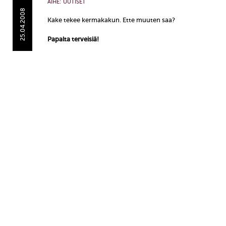
AIHE:
UUTISET
25.04.2008
Kake tekee kermakakun. Ette muuten saa?
Papalta terveisiä!