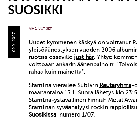
SUOSIKKI
AIHE:
UUTISET
09.01.2007
Uudet kymmenen käskyä on voittanut R
yleisöäänestyksen vuoden 2006 albumina
ruotsia osaaville
just här
. Yhtye komment
voittoaan ankarin äänenpainoin: ”Toi
rahaa kuin mainetta”.
Stam1na vierailee SubTv:n
Rautaryhmä
-
maanantaina 15.1. Suora lähetys klo 23:
Stam1na-ystävällinen Finnish Metal Awa
Stam1nan syväanalyysi rockin rappiolli
Suosikissa
, numero 1/07.