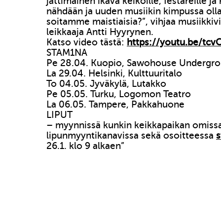
jättimäinen ikävä keikoille, festareille ja
nähdään ja uuden musiikin kimpussa olla
soitamme maistiaisia?”, vihjaa musiikkiv
leikkaaja Antti Hyyrynen.
Katso video tästä:
https://youtu.be/tc
STAM1NA
Pe 28.04. Kuopio, Sawohouse Undergr
La 29.04. Helsinki, Kulttuuritalo
To 04.05. Jyväkylä, Lutakko
Pe 05.05. Turku, Logomon Teatro
La 06.05. Tampere, Pakkahuone
LIPUT
– myynnissä kunkin keikkapaikan omiss
lipunmyyntikanavissa sekä osoitteessa
26.1. klo 9 alkaen”