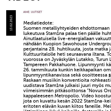
AIHE:
UUTISET
13.02.2023
Mediatiedote:
Suomen metalliyhtyeiden ehdottomaan k
lukeutuva Stam1na palaa tien päälle huh
Ainutlaatuisella live-energiallaan vakuu
nähdään Kuopion Sawohouse Undergroun
perjantaina 28. huhtikuuta, josta matka 
Kulttuuritalolle heti seuraavana iltana.
vuorossa on Jyväskylän Lutakko, Turun
Tampereen Pakkahuone. Lipunmyynti käy
26. tammikuuta kunkin keikkapaikan om
lipunmyyntikanavissa sekä osoitteessa
Raskaan musiikin konventioita rohkeast
uudistava Stam1na julkaisi juuri myös m
viimeisimmän pitkäsoittonsa ”Novus Or
kappaleeseen Metropolio. Video koostuu
jota on kuvattu kesän 2022 Stam1na-keik
eritoten elävän kuvan kiitos faneille. Mei