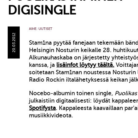
DIGISINGLE
AIHE:
UUTISET
20.03.2012
Stam1na pyytää fanejaan tekemään bändi
Helsingin Nosturin keikalle 28. huhtikuu
Alkunauhaskaba on järjestetty yhteistyö
kanssa, ja
lisäinfot löytyy täältä.
Voittaja
soitetaan Stam1nan noustessa Nosturin 
Radio Rockin iltalähetyksessä keikan jäl
Nocebo-albumin toinen single,
Puolikas
julkaistiin digitaalisesti: löydät kappale
Spotifysta
. Kappaleesta kaavaillaan par’
musiikkivideota.