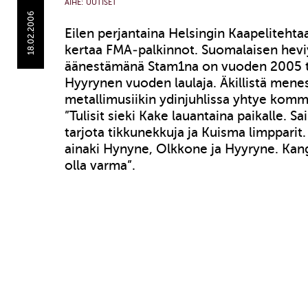
AIHE:
UUTISET
18.02.2006
Eilen perjantaina Helsingin Kaapelitehtaal
kertaa FMA-palkinnot. Suomalaisen hevi
äänestämänä Stam1na on vuoden 2005 t
Hyyrynen vuoden laulaja. Äkillistä mene
metallimusiikin ydinjuhlissa yhtye komm
”Tulisit sieki Kake lauantaina paikalle. S
tarjota tikkunekkuja ja Kuisma limpparit
ainaki Hynyne, Olkkone ja Hyyryne. Kan
olla varma”.