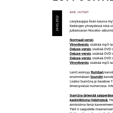
AIHE:
UUTISET
24.01.2012
Levykauppa Äxän kautta myy
Keikkojen yhteydessä niitä v
julkaistavan Nocebo-albumin
Normaali versio
Vinyyliversio
, sisältää mp3-
Deluxe-versio
, sisältää DVD:
Deluxe-versio
, sisältää DVD:
Deluxe-versio
, sisältää DVD
Vinyyliversio
, sisältää mp3-l
Lem1 esiintyy
Rumban
kansi
ensimmäisen
Soundin
kansik
Lisäksi Stam1na ja Swallow 
ilmestyvässä numerossa. In
Stam1na järjestää salaperäi
keskiviikkona Helsingissä.
Yle
aktiivisinta fania kavereine
YleX:n taajudella maanantai