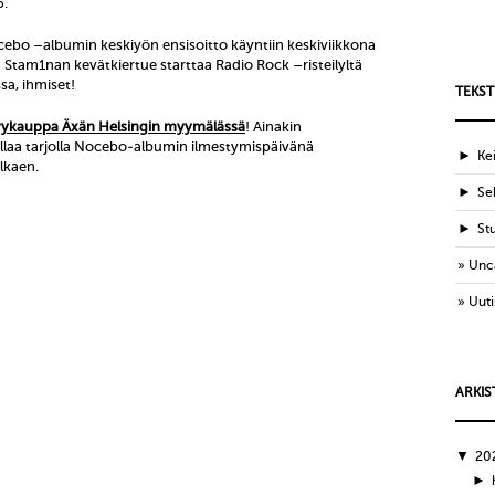
6.
bo –albumin keskiyön ensisoitto käyntiin keskiviikkona
! Stam1nan kevätkiertue starttaa Radio Rock –risteilyltä
ssa, ihmiset!
TEKST
vykauppa Äxän Helsingin myymälässä
! Ainakin
ullaa tarjolla Nocebo-albumin ilmestymispäivänä
►
Ke
alkaen.
►
Sek
►
St
Unc
Uuti
ARKIS
▼
20
►