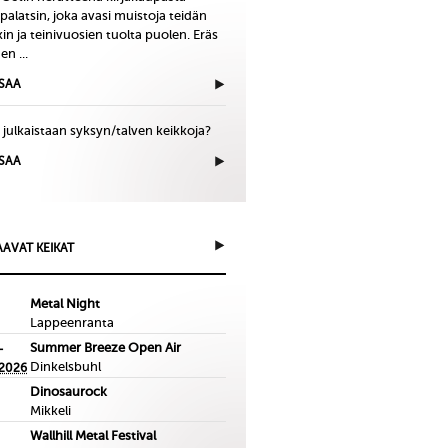
palatsin, joka avasi muistoja teidän
in ja teinivuosien tuolta puolen. Eräs
en ...
ISAA
 julkaistaan syksyn/talven keikkoja?
ISAA
AVAT KEIKAT
Metal Night
Lappeenranta
Summer Breeze Open Air
-
Dinkelsbuhl
.2026
Dinosaurock
Mikkeli
Wallhill Metal Festival