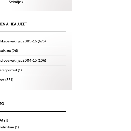
Seinäjoki
IEN AIHEALUEET
ikkapäiväkirjat 2005-16
(675)
alaista
(26)
udiopäiväkirjat 2004-15
(106)
ategorized
(1)
set
(351)
TO
26
(1)
helmikuu
(1)