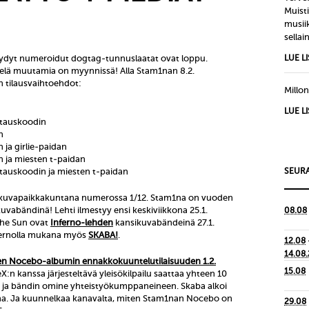
Muisti
musiik
sellain
dyt numeroidut dogtag-tunnuslaatat ovat loppu.
LUE L
ielä muutamia on myynnissä! Alla Stam1nan 8.2.
 tilausvaihtoehdot:
Millon
LUE L
latauskoodin
n
n ja girlie-paidan
:n ja miesten t-paidan
atauskoodin ja miesten t-paidan
SEURA
kuvapaikkakuntana numerossa 1/12. Stam1na on vuoden
uvabändinä! Lehti ilmestyy ensi keskiviikkona 25.1.
08.08
The Sun ovat
Inferno-lehden
kansikuvabändeinä 27.1.
fernolla mukana myös
SKABA!
.
12.08
14.08
sen Nocebo-albumin ennakkokuuntelutilaisuuden 1.2.
15.08
X:n kanssa järjesteltävä yleisökilpailu saattaa yhteen 10
en ja bändin omine yhteistyökumppaneineen. Skaba alkoi
na. Ja kuunnelkaa kanavalta, miten Stam1nan Nocebo on
29.08