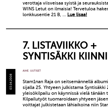
verottaja viisveisaa syistä ja seurauks
WINS Letut on ilmaisia! Tervetuloa hake
lonkkusentie 21 B, …
Lue lisaa!
7. LISTAVIIKKO +
SYNTISÄKKI KIINNI
AIHE:
UUTISET
03.04.2008
Stam1nan Raja on seitsemännellä albumil
sijalla 25. Yhtyeen julkistama Syntisäkki
yleisökilpailu on käynnissä vielä tänään 
Kilpailutyöt tuomaroidaan yhtyeen jäsen
voittajat julkistetaan lähiaikoina niin St