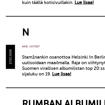
kuin täällä kotisivuillakin.
Lue lisaa!
N
AIHE:
UUTISET
27.03.2008
Stam1nankin osanottoa Helsinki In Berl
uutisoidaan maailmalla. Raja on viihtynyt
Suomen virallisen albumilistan top 20:ssä:
sijaluku on 19.
Lue lisaa!
RUMBAN ALBUMIL