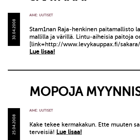
AIHE:
UUTISET
30.04.2008
Stam1nan Raja-henkinen paitamallisto l
mallilla ja värillä. Lintu-aiheisia paitoja 
[link=http://www.levykauppax.fi/sakara/a
Lue lisaa!
MOPOJA MYYNNIS
AIHE:
UUTISET
25.04.2008
Kake tekee kermakakun. Ette muuten sa
terveisiä!
Lue lisaa!