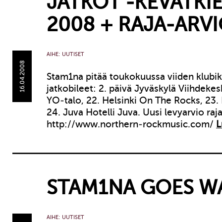
JATKOT -KEVÄTKI
2008 + RAJA-ARV
AIHE:
UUTISET
16.04.2008
Stam1na pitää toukokuussa viiden klubik
jatkobileet: 2. päivä Jyväskylä Viihdeke
YO-talo, 22. Helsinki On The Rocks, 23. L
24. Juva Hotelli Juva. Uusi levyarvio raj
http://www.northern-rockmusic.com/
L
STAM1NA GOES W
AIHE:
UUTISET