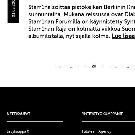
03.03.2008
Stam1na soittaa pistokeikan Berliinin Kna
sunnuntaina. Mukana reissussa ovat Diab
Stam1nan Forumilla on käynnistetty Synt
Stam1nan Raja on kolmatta viikkoa Suome
albumilistalla, nyt sijalla kolme.
Lue lisaa
1
...
10
...
18
19
20
21
22
...
30
...
3
NETTIKAUPAT
YHTEYSTYÖKUMPPANIT
Levykauppa X
Fullsteam Agency