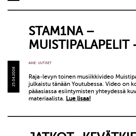
STAM1NA –
MUISTIPALAPELIT 
AIHE:
UUTISET
25.04.2008
Raja-levyn toinen musiikkivideo Muistipa
julkaistu tänään Youtubessa. Video on k
pääasiassa esiintymisten yhteydessä ku
materiaalista.
Lue lisaa!