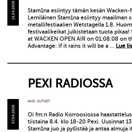
14.04.2008
Stam1na esiintyy tämän kesän Wacken-fes
Lemiläinen Stam1na esiintyy maailman 
metallifestiaalien Wetstagella 1.8. Huo
festivaalikeikat julkistetaan tuota pikaa
at WACKEN OPEN AIR on 01.08.08 on 
Advantage: If it rains it will be a …
Lue li
PEXI RADIOSSA
AIHE:
UUTISET
07.04.2008
Oi fm:n Radio Korroosiossa haastattel
tiistaina 8.4. klo 18-20 Pexi. Uusinnat 13
Stam1na juo ja pyllistää ja antaa almuja 