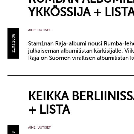
YKKÖSSIJA + LIST
AIHE:
UUTISET
11.03.2008
Stam1nan Raja-albumi nousi Rumba-lehd
julkaiseman albumilistan kärkisijalle. Vi
Raja on Suomen virallisen albumilistan 
KEIKKA BERLIINISS
+ LISTA
AIHE:
UUTISET