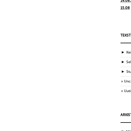
14.08
15.08
TEKST
►
Ke
►
Sek
►
St
Unc
Uuti
ARKIS