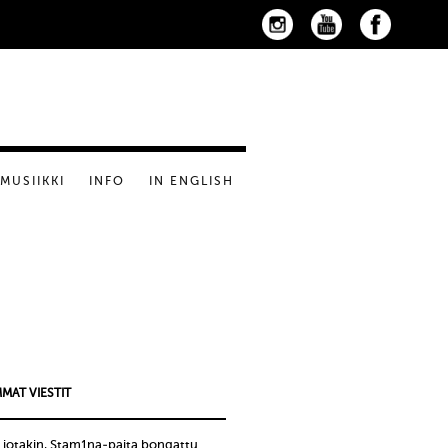
MUSIIKKI
INFO
IN ENGLISH
MAT VIESTIT
 jotakin, Stam1na-paita bongattu