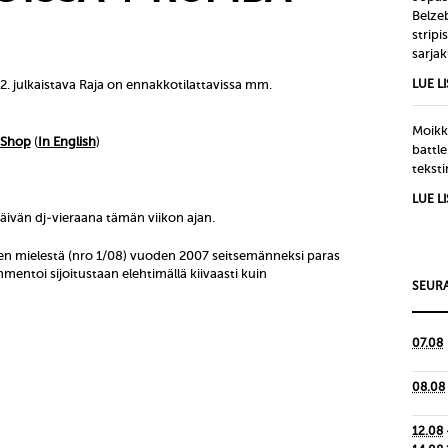
Belze
strip
sarjak
. julkaistava Raja on ennakkotilattavissa mm.
LUE L
Moikka
 Shop
(
In English
)
battle
tekst
LUE L
päivän dj-vieraana tämän viikon ajan.
en mielestä (nro 1/08) vuoden 2007 seitsemänneksi paras
entoi sijoitustaan elehtimällä kiivaasti kuin
SEURA
07.08
08.08
12.08