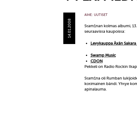
AIHE:
UUTISET
14.01.2008
Stam1nan kolmas albumi, 13.2
seuraavista kaupoista:
Levykauppa Äxän Sakara
Swamp Music
CDON
Pekkeli on Radio Rockin Ilta
Stam1na oli Rumban lukijoid
kotimainen bändi. Yhtye komm
apinalauma.