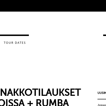
TOUR DATES
NNAKKOTILAUKSET
UUSIM
IOISSA + RUMBA
Jopas