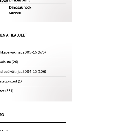
Dinkelsbuhl
.2026
Dinosaurock
Mikkeli
IEN AIHEALUEET
ikkapäiväkirjat 2005-16
(675)
alaista
(26)
udiopäiväkirjat 2004-15
(106)
ategorized
(1)
set
(351)
TO