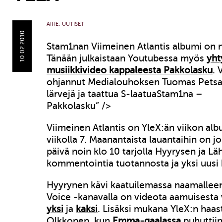
AIHE:
UUTISET
10.02.2010
Stam1nan Viimeinen Atlantis albumi on n
Tänään julkaistaan Youtubessa myös
yht
musiikkivideo kappaleesta Pakkolasku
. 
ohjannut Medialouhoksen Tuomas Petsal
lärvejä ja taattua S-laatua
Stam1na –
Pakkolasku” />
Viimeinen Atlantis on YleX:än viikon alb
viikolla 7. Maanantaista lauantaihin on j
päivä noin klo 10 tarjolla Hyyrysen ja 
kommentointia tuotannosta ja yksi uusi b
Hyyrynen kävi kaatuilemassa naamallee
Voice -kanavalla on videota aamuisesta v
yksi
ja
kaksi
. Lisäksi mukana YleX:n haast
Olkkonen, kun
Emma-gaalassa
puhuttiin