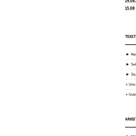
14.08
15.08
TEKST
►
Ke
►
Sek
►
St
Unc
Uuti
ARKIS