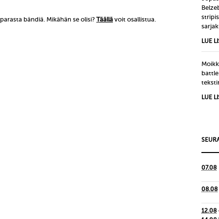
Belze
strip
arasta bändiä. Mikähän se olisi?
Täällä
voit osallistua.
sarjak
LUE L
Moikka
battle
tekst
LUE L
SEURA
07.08
08.08
12.08