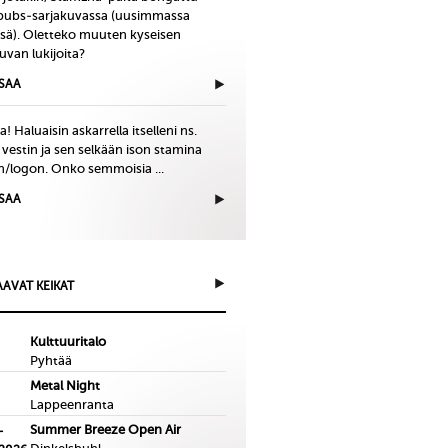
bubs-sarjakuvassa (uusimmassa
issä). Oletteko muuten kyseisen
uvan lukijoita?
ISAA
! Haluaisin askarrella itselleni ns.
 vestin ja sen selkään ison stamina
in/logon. Onko semmoisia ...
ISAA
AVAT KEIKAT
Kulttuuritalo
Pyhtää
Metal Night
Lappeenranta
Summer Breeze Open Air
-