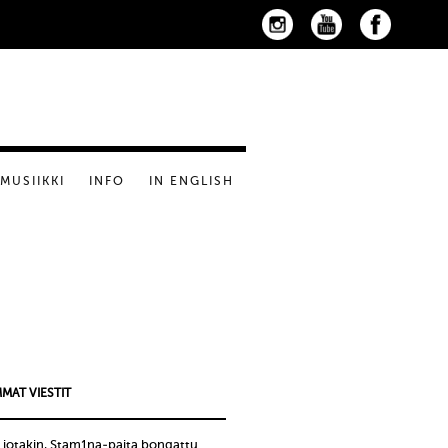
MUSIIKKI
INFO
IN ENGLISH
MAT VIESTIT
 jotakin, Stam1na-paita bongattu