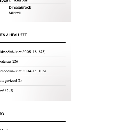
Dinkelsbuhl
.2026
Dinosaurock
Mikkeli
IEN AIHEALUEET
ikkapäiväkirjat 2005-16
(675)
alaista
(26)
udiopäiväkirjat 2004-15
(106)
ategorized
(1)
set
(351)
TO