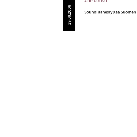
AIHE:
UUTISET
29.08.2008
Soundi äänestyttää Suomen p