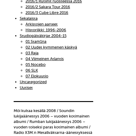
2016/1 Rutiinit ruosteessa 2016
2016/2 Sakara Tour 2016
2016/3 Cube Libre 2016
Sekalaista
Arkistojen aarteet
Historiikki: 1996-2006
Studiopäiväkirjat 2004-15
01 Stam1na
02 Uudet kymmenen käskyä
03 Raja
04 Viimeinen Atlantis
05 Nocebo
06 SLK
07 Elokuutio
Uncategorized
Uutiset
Möi kultaa kesällä 2008 / Soundin
lukijaäänestys 2006 – vuoden kotimainen
albumi / Rumban lukijaäänestys 2006 –
vuoden toiseksi paras kotimainen albumi /
Radio X3M:n Metallväktarna-äänestyksessä