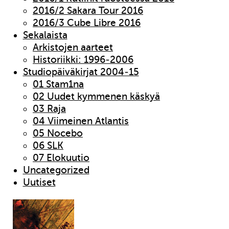
2016/2 Sakara Tour 2016
2016/3 Cube Libre 2016
Sekalaista
Arkistojen aarteet
Historiikki: 1996-2006
Studiopäiväkirjat 2004-15
01 Stam1na
02 Uudet kymmenen käskyä
03 Raja
04 Viimeinen Atlantis
05 Nocebo
06 SLK
07 Elokuutio
Uncategorized
Uutiset