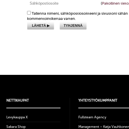
(
Pakollinen tieto,
Tallenna nimeni, sähköpostiosoitteeni ja sivustoni tähä
kommentointikertaa varten.
NETTIKAUPAT
YHTEYSTYÖKUMPPANIT
Levykauppa X
Fullsteam Agency
Sakara Shop
Management – Katja Vauhkone