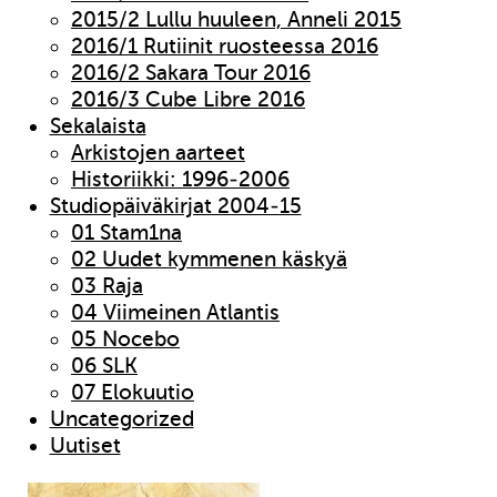
2015/2 Lullu huuleen, Anneli 2015
2016/1 Rutiinit ruosteessa 2016
2016/2 Sakara Tour 2016
2016/3 Cube Libre 2016
Sekalaista
Arkistojen aarteet
Historiikki: 1996-2006
Studiopäiväkirjat 2004-15
01 Stam1na
02 Uudet kymmenen käskyä
03 Raja
04 Viimeinen Atlantis
05 Nocebo
06 SLK
07 Elokuutio
Uncategorized
Uutiset