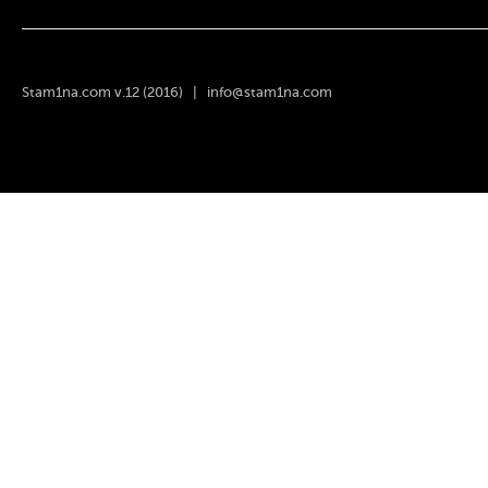
Stam1na.com v.12 (2016) |
info@stam1na.com