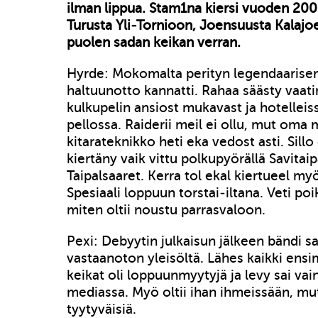
ilman lippua. Stam1na kiersi vuoden 20
Turusta Yli-Tornioon, Joensuusta Kalajoe
puolen sadan keikan verran.
Hyrde: Mokomalta perityn legendaarisen
haltuunotto kannatti. Rahaa säästy vaa
kulkupelin ansiost mukavast ja hotelleiss
pellossa. Raiderii meil ei ollu, mut oma 
kitarateknikko heti eka vedost asti. Sill
kiertäny vaik vittu polkupyörällä Savitaip
Taipalsaaret. Kerra tol ekal kiertueel m
Spesiaali loppuun torstai-iltana. Veti poi
miten oltii noustu parrasvaloon.
Pexi: Debyytin julkaisun jälkeen bändi s
vastaanoton yleisöltä. Lähes kaikki ens
keikat oli loppuunmyytyjä ja levy sai vain
mediassa. Myö oltii ihan ihmeissään, mu
tyytyväisiä.