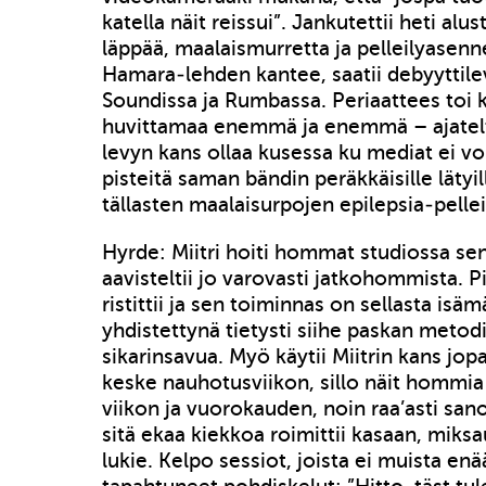
katella näit reissui”. Jankutettii heti alu
läppää, maalaismurretta ja pelleilyasenne
Hamara-lehden kantee, saatii debyyttilev
Soundissa ja Rumbassa. Periaattees toi k
huvittamaa enemmä ja enemmä – ajatelt
levyn kans ollaa kusessa ku mediat ei voi
pisteitä saman bändin peräkkäisille lätyil
tällasten maalaisurpojen epilepsia-pellei
Hyrde: Miitri hoiti hommat studiossa sen
aavisteltii jo varovasti jatkohommista. P
ristittii ja sen toiminnas on sellasta is
yhdistettynä tietysti siihe paskan metodii
sikarinsavua. Myö käytii Miitrin kans jo
keske nauhotusviikon, sillo näit hommia 
viikon ja vuorokauden, noin raa’asti san
sitä ekaa kiekkoa roimittii kasaan, mik
lukie. Kelpo sessiot, joista ei muista en