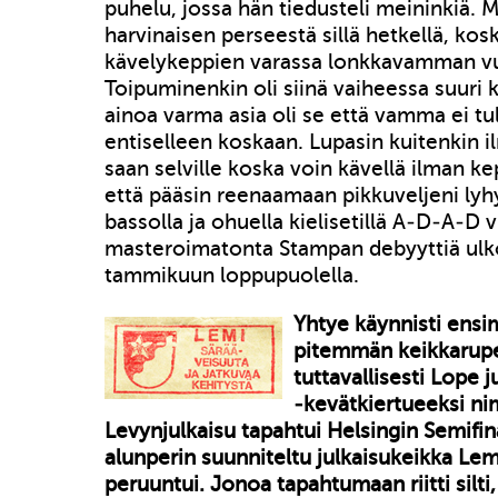
puhelu, jossa hän tiedusteli meininkiä. M
harvinaisen perseestä sillä hetkellä, kosk
kävelykeppien varassa lonkkavamman vu
Toipuminenkin oli siinä vaiheessa suuri
ainoa varma asia oli se että vamma ei t
entiselleen koskaan. Lupasin kuitenkin il
saan selville koska voin kävellä ilman kep
että pääsin reenaamaan pikkuveljeni lyhy
bassolla ja ohuella kielisetillä A-D-A-D v
masteroimatonta Stampan debyyttiä ulk
tammikuun loppupuolella.
Yhtye käynnisti ens
pitemmän keikkarup
tuttavallisesti Lope 
-kevätkiertueeksi ni
Levynjulkaisu tapahtui Helsingin Semifin
alunperin suunniteltu julkaisukeikka Lem
peruuntui. Jonoa tapahtumaan riitti silti, 