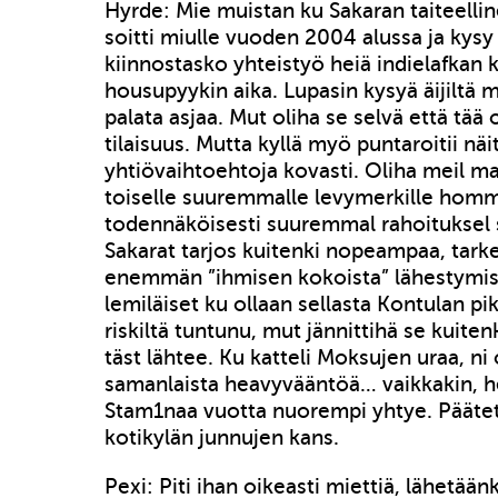
Hyrde: Mie muistan ku Sakaran taiteellin
soitti miulle vuoden 2004 alussa ja kysy
kiinnostasko yhteistyö heiä indielafkan k
housupyykin aika. Lupasin kysyä äijiltä m
palata asjaa. Mut oliha se selvä että tää 
tilaisuus. Mutta kyllä myö puntaroitii nä
yhtiövaihtoehtoja kovasti. Oliha meil m
toiselle suuremmalle levymerkille hommi
todennäköisesti suuremmal rahoituksel 
Sakarat tarjos kuitenki nopeampaa, tark
enemmän ”ihmisen kokoista” lähestym
lemiläiset ku ollaan sellasta Kontulan pi
riskiltä tuntunu, mut jännittihä se kuitenk
täst lähtee. Ku katteli Moksujen uraa, ni 
samanlaista heavyvääntöä… vaikkakin, he
Stam1naa vuotta nuorempi yhtye. Päätett
kotikylän junnujen kans.
Pexi: Piti ihan oikeasti miettiä, lähetää