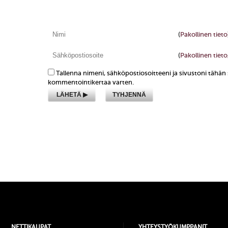
(
Pakollinen tieto
(
Pakollinen tieto,
Tallenna nimeni, sähköpostiosoitteeni ja sivustoni tähä
kommentointikertaa varten.
NETTIKAUPAT
YHTEYSTYÖKUMPPANIT