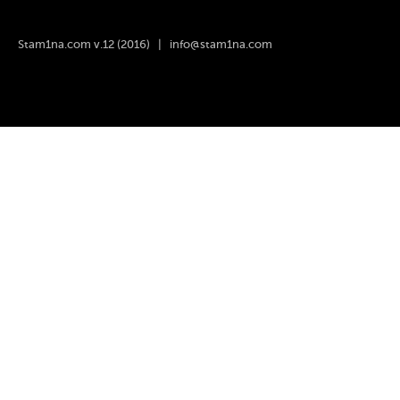
Stam1na.com v.12 (2016) |
info@stam1na.com