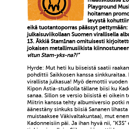
Playground Musi
hoitaman promo
levystä kohuttii
eikä tuotantoporras päässyt pettymään:
julkaisuviikollaan Suomen virallisella albu
13. Äkkiä Stam1nan omituisesti kirjoitett
jokaisen metallimusiikista kiinnostuneen
vitun Stam-yks-na?!”
Hyrde: Mut heti ku biiseistä saatii raaka
pohdittii Saikkosen kanssa sinkkuraitaa.
virallista julkasua! Myö demottii vuoden
Kipon Astia-studiolla tällane biisi ku K
sanaa. Sillon se versio biisistä ei oikein
Miitrin kanssa tehty albumiversio potki 
äänestäny sinkuks biisiä Sananen lihasta (
muistaaksee Väkivaltakuntaa), mut enem
Kadonneisiin päi. Ja ihan hyvä nii, ”K3S