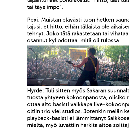
tapahtuneet pohdiskelut: ”Hitto, täst tule
tai täys impo”.
Pexi: Muistan elävästi tuon hetken saunas
tajusi, et hitto, eihän tällaista ole aika
tehnyt. Joko tätä rakastetaan tai vihataan
osannut kyl odottaa, mitä oli tulossa.
Hyrde: Tuli sitten myös Sakaran suunnalt
tuosta yhtyeen kokoonpanosta, olisiko m
ottaa aito basisti vaikkapa live-kokoo
oltiin trio viel studios. Jotenkin meiän 
playback-basisti ei lämmittänyt Saikko
mieltä, myö luvattiin harkita aitoa soittaj