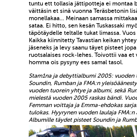
tuntu ett tollasia jättipotteja ei montaa b
väittäsin et sinä vuonna Teräsbetonin lis
monellakaa… Meinaan samassa mittakaav
sataa. Ei hitto, sen kesän Tuskassaki myö
täpötäydelle teltalle tukat limassa. Vuos 
Kaikka kiinnitetty Tavastian keikan yhte
jäseneks ja levy saanu täyet pisteet jopa
ruotsalaises rock-lehes. Toivottii vaa e
homma ois pysyny ees samal tasol.
Stam1na ja debyttialbumi 2005: vuoden 
Soundin, Rumban ja FMA:n yleisöäänestyk
vuoden tuorein yhtye ja albumi, sekä R
mielestä vuoden 2005 raskas bändi. Vu
Femman voittaja ja Emma-ehdokas sarja
tulokas. Hyyrynen vuoden laulaja FMA:n 
Albumille täydet pisteet Soundin ja Rumb