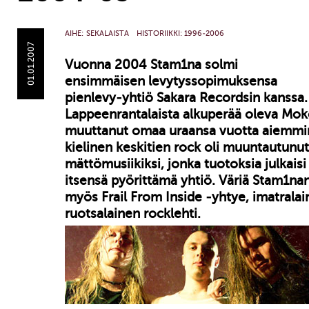
AIHE:
SEKALAISTA
HISTORIIKKI: 1996-2006
01.01.2007
Vuonna 2004 Stam1na solmi
ensimmäisen levytyssopimuksensa
pienlevy-yhtiö Sakara Recordsin kanssa.
Lappeenrantalaista alkuperää oleva Mok
muuttanut omaa uraansa vuotta aiemmi
kielinen keskitien rock oli muuntautunut
mättömusiikiksi, jonka tuotoksia julkais
itsensä pyörittämä yhtiö. Väriä Stam1nan
myös Frail From Inside -yhtye, imatralai
ruotsalainen rocklehti.