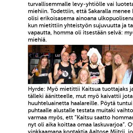
turvallisemmalle levy-yhtiölle vai luote
miehiin. Todettiin, että Sakaralla menee 
olisi erikoisasema ainoana ulkopuolisen
kun mietittiin yhteistyön sujuvuutta ja ta
vapautta, homma oli itsestään selvä: my
miehiä.
Hyrde: Myö mietittii Kaitsua tuottajaks 
tälleki äänitteelle, mut myö kaivattii jota
huuhteluainetta haalareille. Pöytä tuntui
puhtaalle alustalle testata muitaki vaiht
varmaa myös, ett ”Kaitsu saatto homman
nyt oli aika koittaa omaa laskuvarjoa”. O
vinkkaamana kontaktia Aaltose Miitrii, j