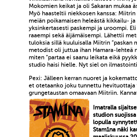
Mokomien keikat ja oli Sakaran mukaa ä
Myö haasteltii niekkosen kanssa: Miitrin 
meiän poikamaisen heleästä kikkailu- ja
yksinkertasesti paskempi ja uroompi. El
raaempi sekä äijämäisempi. Lähettii me
tuloksia sillä kuuluisalla Miitrin ”paskan m
metodist oli juttua ihan Hamara-lehteä 
miten ”partaa ei saanu leikata eikä pyyk
studio haisi hielle. Nyt siel on ilmastointi
Pexi: Jälleen kerran nuoret ja kokematt
et otetaanko joku tunnettu hevituottaja
grungetaustan omaavaan Miitriin. Kannat
Imatralla sijait
studion suojiss
lopulla synnytet
Stam1na näki ka
maaliskuussa 20