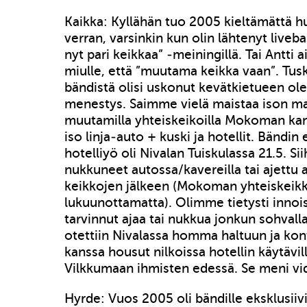
Kaikka: Kyllähän tuo 2005 kieltämättä hu
verran, varsinkin kun olin lähtenyt liveba
nyt pari keikkaa” -meiningillä. Tai Antti 
miulle, että ”muutama keikka vaan”. Tus
bändistä olisi uskonut kevätkietueen ole
menestys. Saimme vielä maistaa ison m
muutamilla yhteiskeikoilla Mokoman kans
iso linja-auto + kuski ja hotellit. Bändi
hotelliyö oli Nivalan Tuiskulassa 21.5. S
nukkuneet autossa/kavereilla tai ajettu a
keikkojen jälkeen (Mokoman yhteiskeik
lukuunottamatta). Olimme tietysti inno
tarvinnut ajaa tai nukkua jonkun sohvall
otettiin Nivalassa homma haltuun ja kontt
kanssa housut nilkoissa hotellin käytävil
Vilkkumaan ihmisten edessä. Se meni vi
Hyrde: Vuos 2005 oli bändille eksklusiivi 