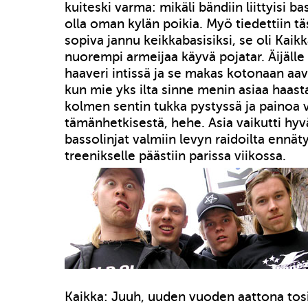
kuiteski varma: mikäli bändiin liittyisi bas
olla oman kylän poikia. Myö tiedettiin t
sopiva jannu keikkabasisiksi, se oli Kaikk
nuorempi armeijaa käyvä pojatar. Äijälle 
haaveri intissä ja se makas kotonaan aa
kun mie yks ilta sinne menin asiaa haasta
kolmen sentin tukka pystyssä ja painoa
tämänhetkisestä, hehe. Asia vaikutti hyv
bassolinjat valmiin levyn raidoilta ennät
treenikselle päästiin parissa viikossa.
Kaikka: Juuh, uuden vuoden aattona tosia