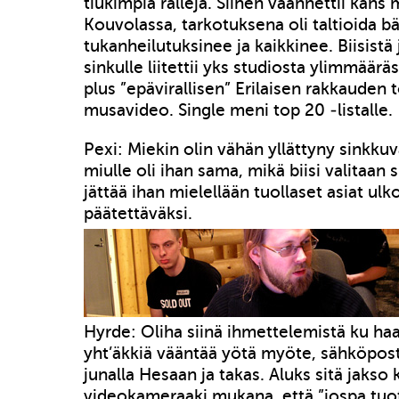
tiukimpia ralleja. Siihen väännettii kans
Kouvolassa, tarkotuksena oli taltioida b
tukanheilutuksinee ja kaikkinee. Biisistä 
sinkulle liitettii yks studiosta ylimmäärä
plus ”epävirallisen” Erilaisen rakkauden 
musavideo. Single meni top 20 -listalle.
Pexi: Miekin olin vähän yllättyny sinkku
miulle oli ihan sama, mikä biisi valitaan 
jättää ihan mielellään tuollaset asiat ul
päätettäväksi.
Hyrde: Oliha siinä ihmettelemistä ku haas
yht’äkkiä vääntää yötä myöte, sähköposti
junalla Hesaan ja takas. Aluks sitä jakso 
videokameraaki mukana, että ”jospa tuot