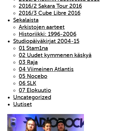
2016/2 Sakara Tour 2016
2016/3 Cube Libre 2016
Sekalaista
Arkistojen aarteet
Historiikki: 1996-2006
Studiopäiväkirjat 2004-15
01 Stam1na
02 Uudet kymmenen käskyä
03 Raja
04 Viimeinen Atlantis
05 Nocebo
06 SLK
07 Elokuutio
Uncategorized
Uutiset