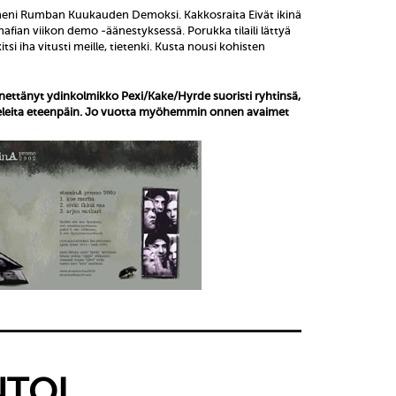
eni Rumban Kuukauden Demoksi. Kakkosraita Eivät ikinä
mafian viikon demo -äänestyksessä. Porukka tilaili lättyä
tsi iha vitusti meille, tietenki. Kusta nousi kohisten
ettänyt ydinkolmikko Pexi/Kake/Hyrde suoristi ryhtinsä,
askeleita eteenpäin. Jo vuotta myöhemmin onnen avaimet
TOI