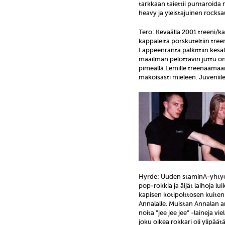
tarkkaan taiettii puntaroida n
heavy ja yleistajuinen rocksa
Tero: Keväällä 2001 treeni/
kappaleita porskuteltiin tree
Lappeenranta palkittiin kesäl
maailman pelottavin juttu on
pimeällä Lemille treenaamaa
makoisasti mieleen. Juveniilej
Hyrde: Uuden staminA-yhtyeen
pop-rokkia ja äijät laihoja lu
kapisen kotipolttosen kuit
Annalalle. Muistan Annalan an
noita ”jee jee jee” -laineja vi
joku oikea rokkari oli ylipäät