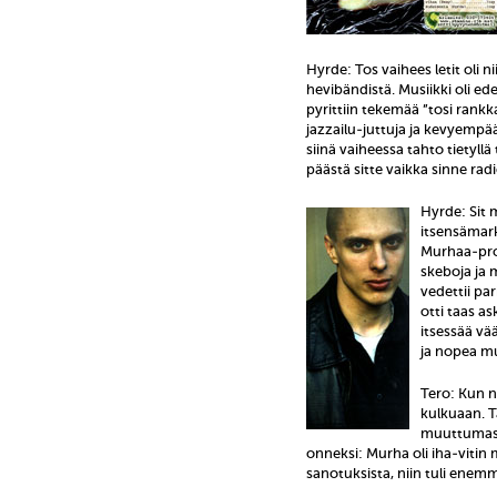
Hyrde: Tos vaihees letit oli n
hevibändistä. Musiikki oli ede
pyrittiin tekemää ”tosi rankk
jazzailu-juttuja ja kevyempä
siinä vaiheessa tahto tietyl
päästä sitte vaikka sinne radi
Hyrde: Sit 
itsensämar
Murhaa-prom
skeboja ja m
vedettii pa
otti taas as
itsessää vää
ja nopea mu
Tero: Kun ne
kulkuaan. T
muuttumassa
onneksi: Murha oli iha-vitin
sanotuksista, niin tuli ene