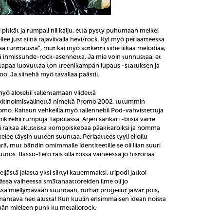
ii pitkät ja rumpali nii kalju, että pysty puhumaan melkei
llee just siinä rajaviivalla hevi/rock. Kyl myö periaatteessa
aa runttausta”, mut kai myö sotkettii siihe liikaa melodiaa,
ä ihmissuhde-rock-asennetta. Ja mie voin tunnustaa, et
lä tapaa luovuttaa ton treenikämpän lupaus -statuksen ja
oo. Ja siinehä myö tavallaa päästii.
myö aloteltii tallentamaan viidettä
kkinoimisvälinettä nimeltä Promo 2002, tutummin
o. Kaitsun vehkeillä myö tallenneltii Pod-vahvistettuja
ikiteltii rumpuja Tapiolassa. Arjen sankari -biisiä varte
ri raitaa akustista komppiskebaa pääkitaroiksi ja homma
kelee täysin uuteen suuntaa. Periaattees tyyli ei ollu
rä, mut bändin omimmalle identiteetille se oli liian suuri
utos. Basso-Tero tais olla tossa vaiheessa jo historiaa.
ljästä jalasta yksi siirtyi kauemmaksi, tripodi jatkoi
ässä vaiheessa sm3tanaattoreiden ilme oli jo
 miellyttävään suuntaan, turhat progeilut jäivät pois,
 mahtava heti alusta! Kun kuulin ensimmäisen idean noista
mmän mieleen punk ku metallorock.