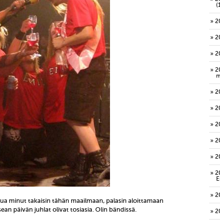
(
2
2
2
2
m
2
2
2
2
2
2
E
2
eltua minut takaisin tähän maailmaan, palasin aloittamaan
n päivän juhlat olivat tosiasia. Olin bändissä.
2