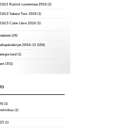
016/1 Rutiinit ruosteessa 2016
(2)
016/2 Sakara Tour 2016
(1)
016/3 Cube Libre 2016
(5)
alaista
(26)
udiopäiväkirjat 2004-15
(106)
ategorized
(1)
set
(351)
TO
26
(1)
helmikuu
(1)
025
(1)