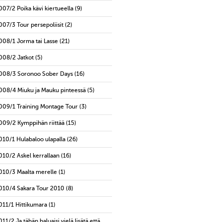
007/2 Poika kävi kiertueella
(9)
007/3 Tour persepoliisit
(2)
008/1 Jorma tai Lasse
(21)
008/2 Jatkot
(5)
008/3 Soronoo Sober Days
(16)
008/4 Miuku ja Mauku pinteessä
(5)
009/1 Training Montage Tour
(3)
009/2 Kymppihän riittää
(15)
010/1 Hulabaloo ulapalla
(26)
010/2 Askel kerrallaan
(16)
010/3 Maalta merelle
(1)
010/4 Sakara Tour 2010
(8)
011/1 Hittikumara
(1)
011/2 Ja tähän haluaisi vielä lisätä että