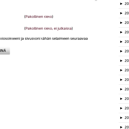
►
2
►
2
(
Pakollinen tieto
)
►
2
(
Pakollinen tieto, ei julkaista
)
►
2
tiosoitteeni ja sivustoni tähän selaimeen seuraavaa
►
2
►
2
►
2
►
20
►
2
►
2
►
2
►
2
►
2
►
20