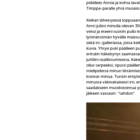
pidelleet Anttia ja kohta lava
Timppa-paralle yhtä mutaist
Keikan lähestyessä loppuaan
Antti julisti minulla olevan 3
veitsi ja eteeni tuotiin pullo
lyömättömän hyvälle maistunu
sekä irc-galleriassa, josta k
kuvia. Yhtye puki päälleen pu
erittäin häkeltynyt saamasta
juhliini osallistumisesta, Kak
ollut tarpeeksi, tiputti pääl
mielipidettä minun liittämise
kosivat minua. Tunsin erity
minusta väkivaltaisesti irti,
saadakseen muodostettua ym
jälkeen vastasin: ”tahdon”.