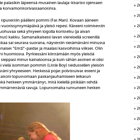
lle palasikin läpeensä mutainen laulaja-kitaristi ojentaen
2
a korvamonitorivastaanotinta.
2
 tiputettiin päälleni pommi (Fat Man). Kovaan ääneen
0-vuotissyntymäpäivä ja yleisö repesi. Käteeni toimitettiin
2
 kuohuvaa sekä yhtyeen logolla koristeltu (ja aivan
2
t) kakku. Samanaikaisesti lavan viereisellä screenillä
eikkaa sai seurata suorana, näytettiin tietämättäni minusta
2
naiset ”Em1l”-paidat ja maalasi kasvoihinsa viikset. Olin
ni huomiosta. Pyrkiessäni kiitttämään myös yleisöä
2
e sieppasi minut kainaloonsa ja kuin tähän astinen ei olisi
leni vielä isomman pommin (Little Boy) tiedustellen yleisön
2
stäni yhtyeeseen. Hetkessä pojat polvistuivat eteeni ja
istaitoni loputtomaan paskanjauhamiseen leikatun
2
 enkä hetkeen ymmärtänyt, mitä kielellä pitikään tehdä
märrettäviä tavuja. Loputtomalta tuntuneen hetken
2
2
2
2
2
2