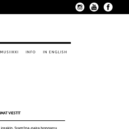
MUSIIKKI
INFO
IN ENGLISH
MAT VIESTIT
 jotakin, Stam1na-paita bongattu