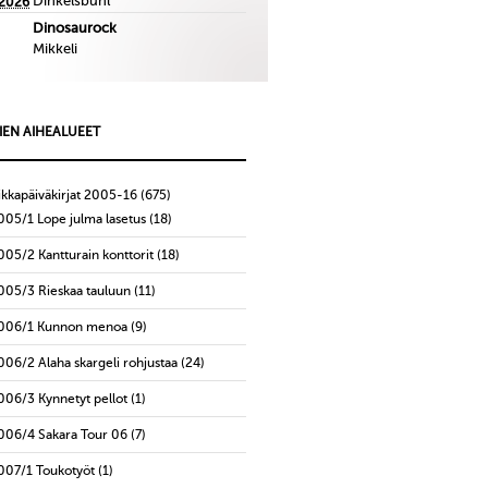
Dinkelsbuhl
.2026
Dinosaurock
Mikkeli
IEN AIHEALUEET
ikkapäiväkirjat 2005-16
(675)
005/1 Lope julma lasetus
(18)
005/2 Kantturain konttorit
(18)
005/3 Rieskaa tauluun
(11)
006/1 Kunnon menoa
(9)
006/2 Alaha skargeli rohjustaa
(24)
006/3 Kynnetyt pellot
(1)
006/4 Sakara Tour 06
(7)
007/1 Toukotyöt
(1)