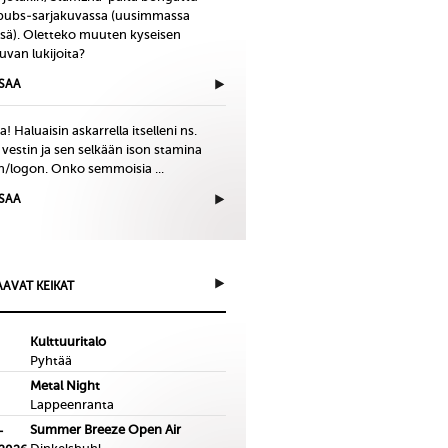
bubs-sarjakuvassa (uusimmassa
issä). Oletteko muuten kyseisen
uvan lukijoita?
ISAA
! Haluaisin askarrella itselleni ns.
 vestin ja sen selkään ison stamina
in/logon. Onko semmoisia ...
ISAA
AVAT KEIKAT
Kulttuuritalo
Pyhtää
Metal Night
Lappeenranta
Summer Breeze Open Air
-