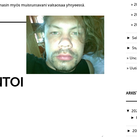
2
sin myös muistuttavani valtaosaa yhtyeestä.
2
2
►
Sek
►
St
Unc
Uuti
TOI
ARKIS
▼
20
►
►
2