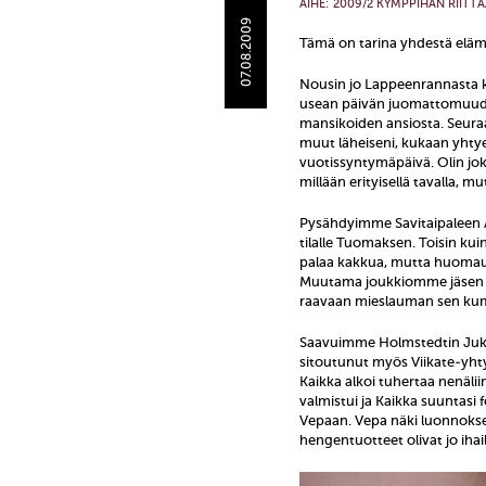
AIHE:
2009/2 KYMPPIHÄN RIITTÄ
07.08.2009
Tämä on tarina yhdestä eläm
Nousin jo Lappeenrannasta ke
usean päivän juomattomuuden,
mansikoiden ansiosta. Seuraa
muut läheiseni, kukaan yhtye
vuotissyntymäpäivä. Olin joki
millään erityisellä tavalla, m
Pysähdyimme Savitaipaleen ABC
tilalle Tuomaksen. Toisin kui
palaa kakkua, mutta huomauti
Muutama joukkiomme jäsen kuul
raavaan mieslauman sen ku
Saavuimme Holmstedtin Jukan
sitoutunut myös Viikate-yht
Kaikka alkoi tuhertaa nenälii
valmistui ja Kaikka suuntasi
Vepaan. Vepa näki luonnokse
hengentuotteet olivat jo iha