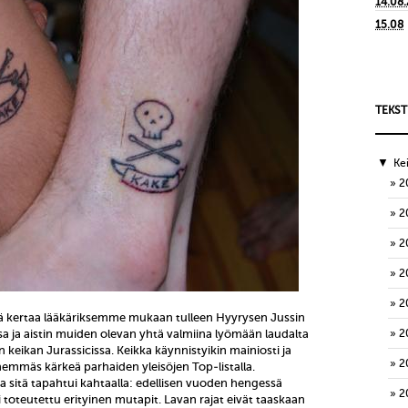
14.08
15.08
TEKST
▼
Ke
2
2
2
2
2
llä kertaa lääkäriksemme mukaan tulleen Hyyrysen Jussin
sa ja aistin muiden olevan yhtä valmiina lyömään laudalta
2
keikan Jurassicissa. Keikka käynnistyikin mainiosti ja
2
ähemmäs kärkeä parhaiden yleisöjen Top-listalla.
 ja sitä tapahtui kahtaalla: edellisen vuoden hengessä
2
 toteutettu erityinen mutapit. Lavan rajat eivät taaskaan