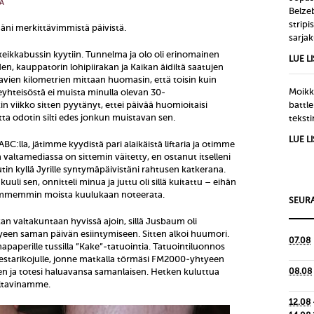
Ä
Belze
strip
äni merkittävimmistä päivistä.
sarjak
ikkabussin kyytiin. Tunnelma ja olo oli erinomainen
LUE L
 kauppatorin lohipiirakan ja Kaikan äidiltä saatujen
vien kilometrien mittaan huomasin, että toisin kuin
Moikka
yhteisöstä ei muista minulla olevan 30-
n viikko sitten pyytänyt, ettei päivää huomioitaisi
battle
utta odotin silti edes jonkun muistavan sen.
tekst
LUE L
:lla, jätimme kyydistä pari alaikäistä liftaria ja otimme
n valtamediassa on sittemin väitetty, en ostanut itselleni
n kyllä Jyrille syntymäpäivistäni rahtusen katkerana.
i sen, onnitteli minua ja juttu oli sillä kuitattu – eihän
mmemmin moista kuulukaan noteerata.
SEURA
 valtakuntaan hyvissä ajoin, sillä Jusbaum oli
yeen saman päivän esiintymiseen. Sitten alkoi huumori.
07.08
napaperille tussilla ”Kake”-tatuointia. Tatuointiluonnos
 festarikojulle, jonne matkalla törmäsi FM2000-yhtyeen
n ja totesi haluavansa samanlaisen. Hetken kuluttua
08.08
iltavinamme.
12.08