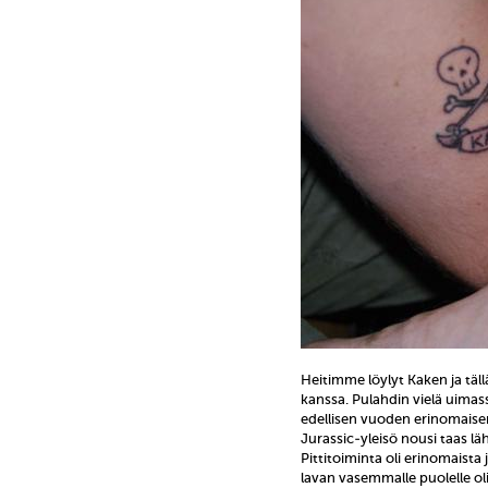
Heitimme löylyt Kaken ja tä
kanssa. Pulahdin vielä uimas
edellisen vuoden erinomaisen 
Jurassic-yleisö nousi taas l
Pittitoiminta oli erinomaista
lavan vasemmalle puolelle oli