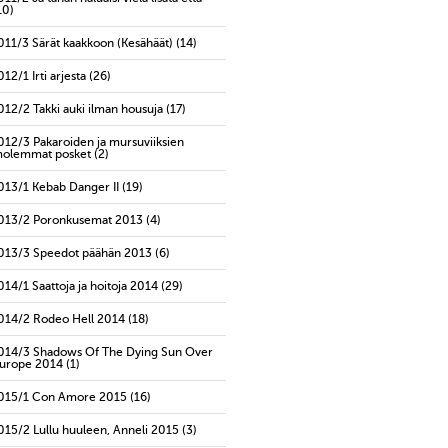
10)
011/3 Särät kaakkoon (Kesähäät)
(14)
012/1 Irti arjesta
(26)
012/2 Takki auki ilman housuja
(17)
012/3 Pakaroiden ja mursuviiksien
olemmat posket
(2)
013/1 Kebab Danger II
(19)
013/2 Poronkusemat 2013
(4)
013/3 Speedot päähän 2013
(6)
014/1 Saattoja ja hoitoja 2014
(29)
014/2 Rodeo Hell 2014
(18)
014/3 Shadows Of The Dying Sun Over
urope 2014
(1)
015/1 Con Amore 2015
(16)
015/2 Lullu huuleen, Anneli 2015
(3)