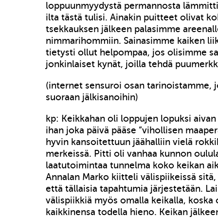
loppuunmyydystä permannosta lämmitti
ilta tästä tulisi. Ainakin puitteet olivat k
tsekkauksen jälkeen palasimme areenall
nimmarihommiin. Sainasimme kaiken liik
tietysti ollut helpompaa, jos olisimme 
jonkinlaiset kynät, joilla tehdä puumer
(internet sensuroi osan tarinoistamme, j
suoraan jälkisanoihin)
kp: Keikkahan oli loppujen lopuksi aivan 
ihan joka päivä pääse ”vihollisen maaper
hyvin kansoitettuun jäähalliin vielä ro
merkeissä. Pitti oli vanhaa kunnon oulul
laatutoimintaa tunnelma koko keikan aik
Annalan Marko kiitteli välispiikeissä sitä
että tällaisia tapahtumia järjestetään. L
välispiikkiä myös omalla keikalla, koska o
kaikkinensa todella hieno. Keikan jälke