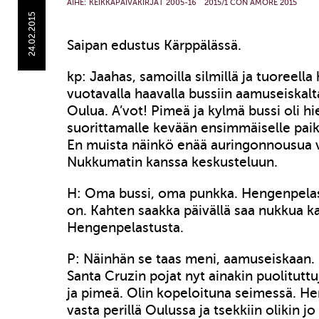
AIHE:
KEIKKAPÄIVÄKIRJAT 2005-16
2015/1 CON AMORE 2015
24.02.2015
Saipan edustus Kärppälässä.
kp: Jaahas, samoilla silmillä ja tuoreella 
vuotavalla haavalla bussiin aamuseiskalt
Oulua. A’vot! Pimeä ja kylmä bussi oli hi
suorittamalle kevään ensimmäiselle paik
En muista näinkö enää auringonnousua v
Nukkumatin kanssa keskusteluun.
H: Oma bussi, oma punkka. Hengenpelas
on. Kahten saakka päivällä saa nukkua k
Hengenpelastusta.
P: Näinhän se taas meni, aamuseiskaan.
Santa Cruzin pojat nyt ainakin puolituttu
ja pimeä. Olin kopeloituna seimessä. He
vasta perillä Oulussa ja tsekkiin olikin jo 