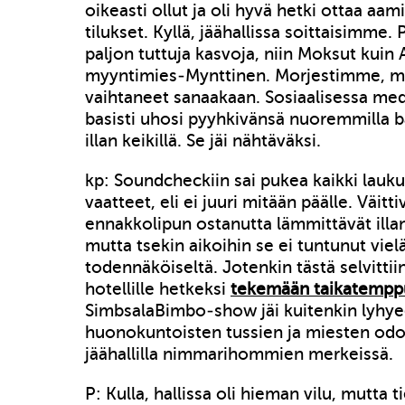
oikeasti ollut ja oli hyvä hetki ottaa aami
tilukset. Kyllä, jäähallissa soittaisimme. 
paljon tuttuja kasvoja, niin Moksut kuin 
myyntimies-Mynttinen. Morjestimme, 
vaihtaneet sanaakaan. Sosiaalisessa m
basisti uhosi pyyhkivänsä nuoremmilla bä
illan keikillä. Se jäi nähtäväksi.
kp: Soundcheckiin sai pukea kaikki lauku
vaatteet, eli ei juuri mitään päälle. Väitt
ennakkolipun ostanutta lämmittävät illan
mutta tsekin aikoihin se ei tuntunut viel
todennäköiseltä. Jotenkin tästä selvittiin 
hotellille hetkeksi
tekemään taikatempp
SimbsalaBimbo-show jäi kuitenkin lyhy
huonokuntoisten tussien ja miesten odo
jäähallilla nimmarihommien merkeissä.
P: Kulla, hallissa oli hieman vilu, mutta t