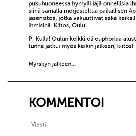
pukuhuoneessa hymyili läjä onnellisia ihm
siinä samalla morjesteltua paikallisen A
jäsenistöä, jotka vakuuttivat sekä keikal
ihmisinä. Kiitos, Oulu!
P: Kulla! Oulun keikki oli euphoriaa alu
tunne jatkui myös keikin jälkeen, kiitos!
Myrskyn jälkeen...
KOMMENTOI