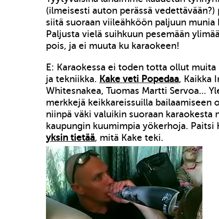
(ilmeisesti auton perässä vedettävään?)
siitä suoraan viileähköön paljuun munia
Paljusta vielä suihkuun pesemään ylimää
pois, ja ei muuta ku karaokeen!
E: Karaokessa ei toden totta ollut muita
ja tekniikka.
Kake veti Popedaa
, Kaikka 
Whitesnakea, Tuomas Martti Servoa… Yl
merkkejä keikkareissuilla bailaamiseen o
niinpä väki valuikin suoraan karaokest
kaupungin kuumimpia yökerhoja. Paitsi
yksin tietää
, mitä Kake teki.