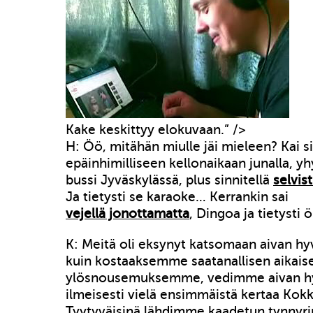
Kake keskittyy elokuvaan.” />
H: Öö, mitähän miulle jäi mieleen? Kai si
epäinhimilliseen kellonaikaan junalla, yhy
bussi Jyväskylässä, plus sinnitellä
selvist
Ja tietysti se karaoke… Kerrankin sai
vejellä jonottamatta
, Dingoa ja tietysti 
K: Meitä oli eksynyt katsomaan aivan hyvä
kuin kostaaksemme saatanallisen aikais
ylösnousemuksemme, vedimme aivan hy
ilmeisesti vielä ensimmäistä kertaa Kokk
Tyytyväisinä lähdimme kaadetun tynnyr