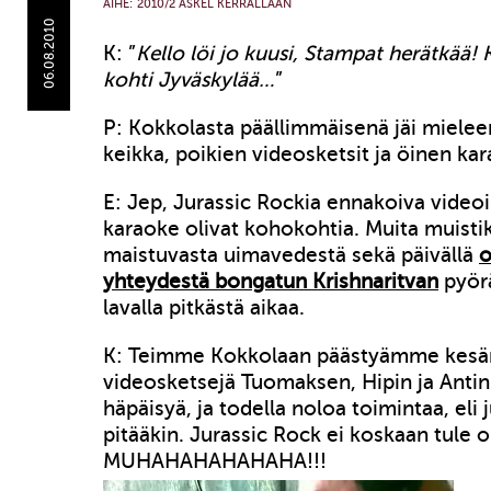
AIHE:
2010/2 ASKEL KERRALLAAN
06.08.2010
K: ”
Kello löi jo kuusi, Stampat herätkää!
kohti Jyväskylää…
”
P: Kokkolasta päällimmäisenä jäi mielee
keikka, poikien videosketsit ja öinen ka
E: Jep, Jurassic Rockia ennakoiva video
karaoke olivat kohokohtia. Muita muistik
maistuvasta uimavedestä sekä päivällä
o
yhteydestä bongatun Krishnaritvan
pyör
lavalla pitkästä aikaa.
K: Teimme Kokkolaan päästyämme kesä
videosketsejä Tuomaksen, Hipin ja Antin
häpäisyä, ja todella noloa toimintaa, eli j
pitääkin. Jurassic Rock ei koskaan tule 
MUHAHAHAHAHAHA!!!