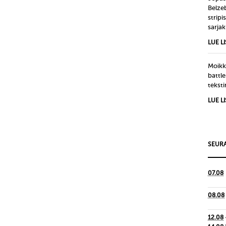
Belze
strip
sarjak
LUE L
Moikka
battle
tekst
LUE L
SEURA
07.08
08.08
12.08