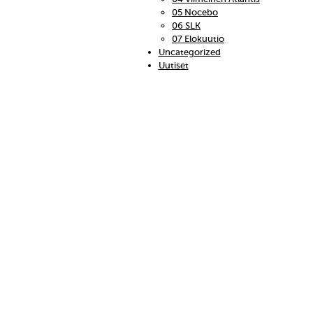
05 Nocebo
06 SLK
07 Elokuutio
Uncategorized
Uutiset