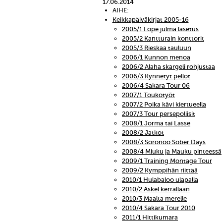
17.06.2014
AIHE:
Keikkapäiväkirjat 2005-16
2005/1 Lope julma lasetus
2005/2 Kantturain konttorit
2005/3 Rieskaa tauluun
2006/1 Kunnon menoa
2006/2 Alaha skargeli rohjustaa
2006/3 Kynnetyt pellot
2006/4 Sakara Tour 06
2007/1 Toukotyöt
2007/2 Poika kävi kiertueella
2007/3 Tour persepoliisit
2008/1 Jorma tai Lasse
2008/2 Jatkot
2008/3 Soronoo Sober Days
2008/4 Miuku ja Mauku pinteessä
2009/1 Training Montage Tour
2009/2 Kymppihän riittää
2010/1 Hulabaloo ulapalla
2010/2 Askel kerrallaan
2010/3 Maalta merelle
2010/4 Sakara Tour 2010
2011/1 Hittikumara