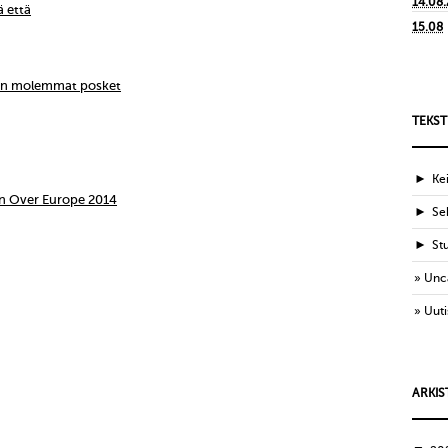
14.08
ä että
15.08
ien molemmat posket
TEKST
►
Ke
n Over Europe 2014
►
Sek
►
St
Unc
Uuti
ARKIS