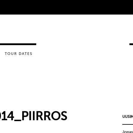
TOUR DATES
014_PIIRROS
UUSIM
Jopas