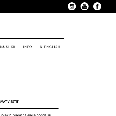
MUSIIKKI
INFO
IN ENGLISH
MAT VIESTIT
 jotakin, Stam1na-paita bongattu