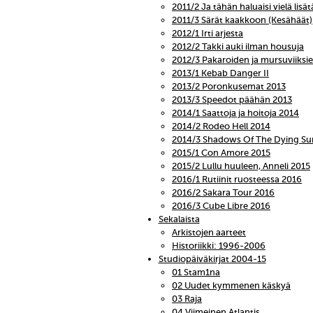
2011/2 Ja tähän haluaisi vielä lisät
2011/3 Särät kaakkoon (Kesähäät)
2012/1 Irti arjesta
2012/2 Takki auki ilman housuja
2012/3 Pakaroiden ja mursuviiks
2013/1 Kebab Danger II
2013/2 Poronkusemat 2013
2013/3 Speedot päähän 2013
2014/1 Saattoja ja hoitoja 2014
2014/2 Rodeo Hell 2014
2014/3 Shadows Of The Dying Su
2015/1 Con Amore 2015
2015/2 Lullu huuleen, Anneli 2015
2016/1 Rutiinit ruosteessa 2016
2016/2 Sakara Tour 2016
2016/3 Cube Libre 2016
Sekalaista
Arkistojen aarteet
Historiikki: 1996-2006
Studiopäiväkirjat 2004-15
01 Stam1na
02 Uudet kymmenen käskyä
03 Raja
04 Viimeinen Atlantis