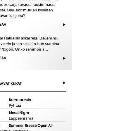
bubs-sarjakuvassa (uusimmassa
issä). Oletteko muuten kyseisen
uvan lukijoita?
ISAA
! Haluaisin askarrella itselleni ns.
 vestin ja sen selkään ison stamina
in/logon. Onko semmoisia ...
ISAA
AVAT KEIKAT
Kulttuuritalo
Pyhtää
Metal Night
Lappeenranta
Summer Breeze Open Air
-