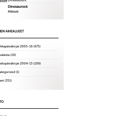
Dinkelsbuhl
.2026
Dinosaurock
Mikkeli
IEN AIHEALUEET
ikkapäiväkirjat 2005-16
(675)
alaista
(26)
udiopäiväkirjat 2004-15
(106)
ategorized
(1)
set
(351)
TO