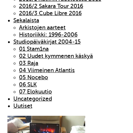
2016/2 Sakara Tour 2016
2016/3 Cube Libre 2016
Sekalaista
Arkistojen aarteet
Historiikki: 1996-2006
Studiopäiväkirjat 2004-15
01 Stam1na
02 Uudet kymmenen käskyä
03 Raja
04 Viimeinen Atlantis
05 Nocebo
06 SLK
07 Elokuutio
Uncategorized
Uutiset